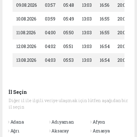
09.08.2026
03:57
05:48
13:03
16:56
20:08
10.08.2026
03:59
05:49
13:03
16:55
20:06
11.08.2026
04:00
05:50
13:03
16:55
20:05
12.08.2026
04:02
05:51
13:03
16:54
20:04
13.08.2026
04:03
05:53
13:03
16:54
20:02
İl Seçin
Diğer il ile ilgili veriye ulaşmak için lütfen aşağıdan bir
il seçin
Adana
Adıyaman
Afyon
Ağrı
Aksaray
Amasya