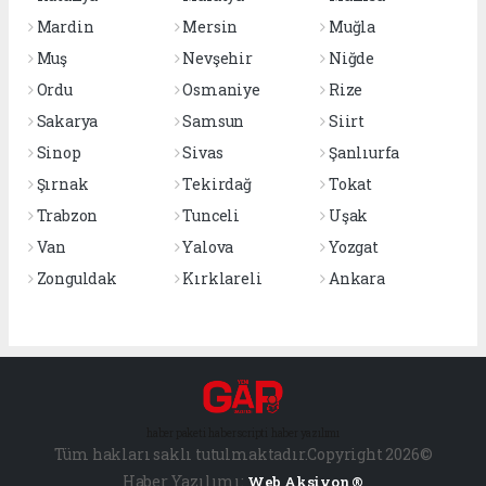
Mardin
Mersin
Muğla
Muş
Nevşehir
Niğde
Ordu
Osmaniye
Rize
Sakarya
Samsun
Siirt
Sinop
Sivas
Şanlıurfa
Şırnak
Tekirdağ
Tokat
Trabzon
Tunceli
Uşak
Van
Yalova
Yozgat
Zonguldak
Kırklareli
Ankara
haber paketi
haber scripti
haber yazılımı
Tüm hakları saklı tutulmaktadır.Copyright 2026©
Haber Yazılımı:
Web Aksiyon ®