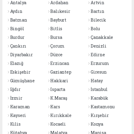
Antalya
Ardahan
Artvin
Aydın
Balıkesir
Bartın
Batman
Bayburt
Bilecik
Bingöl
Bitlis
Bolu
Burdur
Bursa
Çanakkale
Çankırı
Çorum
Denizli
Diyarbakır
Düzce
Edirne
Elazığ
Erzincan
Erzurum
Eskişehir
Gaziantep
Giresun
Gümüşhane
Hakkari
Hatay
Iğdır
Isparta
İstanbul
İzmir
K.Maraş
Karabük
Karaman
Kars
Kastamonu
Kayseri
Kırıkkale
Kırşehir
Kilis
Kocaeli
Konya
Kütahya
Malatya
Manisa