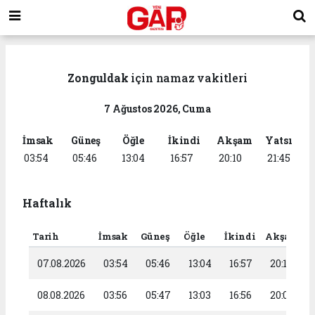
Zonguldak
için namaz vakitleri
7 Ağustos 2026, Cuma
İmsak
Güneş
Öğle
İkindi
Akşam
Yatsı
03:54
05:46
13:04
16:57
20:10
21:45
Haftalık
Tarih
İmsak
Güneş
Öğle
İkindi
Akşam
Y
07.08.2026
03:54
05:46
13:04
16:57
20:10
08.08.2026
03:56
05:47
13:03
16:56
20:09