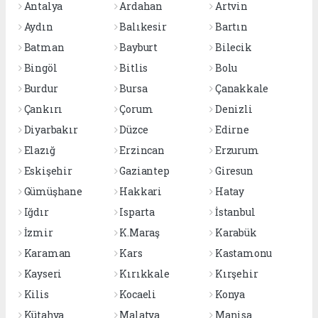
Antalya
Ardahan
Artvin
Aydın
Balıkesir
Bartın
Batman
Bayburt
Bilecik
Bingöl
Bitlis
Bolu
Burdur
Bursa
Çanakkale
Çankırı
Çorum
Denizli
Diyarbakır
Düzce
Edirne
Elazığ
Erzincan
Erzurum
Eskişehir
Gaziantep
Giresun
Gümüşhane
Hakkari
Hatay
Iğdır
Isparta
İstanbul
İzmir
K.Maraş
Karabük
Karaman
Kars
Kastamonu
Kayseri
Kırıkkale
Kırşehir
Kilis
Kocaeli
Konya
Kütahya
Malatya
Manisa