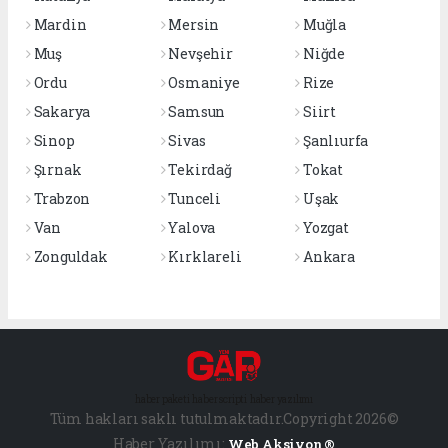
Mardin
Mersin
Muğla
Muş
Nevşehir
Niğde
Ordu
Osmaniye
Rize
Sakarya
Samsun
Siirt
Sinop
Sivas
Şanlıurfa
Şırnak
Tekirdağ
Tokat
Trabzon
Tunceli
Uşak
Van
Yalova
Yozgat
Zonguldak
Kırklareli
Ankara
haber paketi
haber scripti
haber yazılımı
Tüm hakları saklı tutulmaktadır.Copyright 2026©
Haber Yazılımı:
Web Aksiyon ®