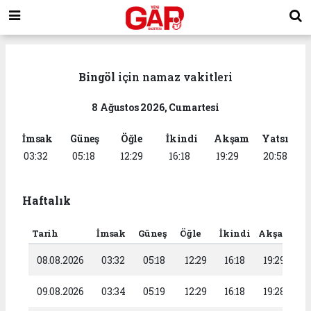
Bingöl
için namaz vakitleri
8 Ağustos 2026, Cumartesi
İmsak
Güneş
Öğle
İkindi
Akşam
Yatsı
03:32
05:18
12:29
16:18
19:29
20:58
Haftalık
Tarih
İmsak
Güneş
Öğle
İkindi
Akşam
Ya
08.08.2026
03:32
05:18
12:29
16:18
19:29
2
09.08.2026
03:34
05:19
12:29
16:18
19:28
2