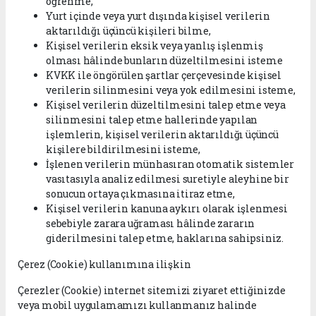
öğrenme,
Yurt içinde veya yurt dışında kişisel verilerin
aktarıldığı üçüncü kişileri bilme,
Kişisel verilerin eksik veya yanlış işlenmiş
olması hâlinde bunların düzeltilmesini isteme
KVKK ile öngörülen şartlar çerçevesinde kişisel
verilerin silinmesini veya yok edilmesini isteme,
Kişisel verilerin düzeltilmesini talep etme veya
silinmesini talep etme hallerinde yapılan
işlemlerin, kişisel verilerin aktarıldığı üçüncü
kişilere bildirilmesini isteme,
İşlenen verilerin münhasıran otomatik sistemler
vasıtasıyla analiz edilmesi suretiyle aleyhine bir
sonucun ortaya çıkmasına itiraz etme,
Kişisel verilerin kanuna aykırı olarak işlenmesi
sebebiyle zarara uğraması hâlinde zararın
giderilmesini talep etme, haklarına sahipsiniz.
Çerez (Cookie) kullanımına ilişkin
Çerezler (Cookie) internet sitemizi ziyaret ettiğinizde
veya mobil uygulamamızı kullanmanız halinde