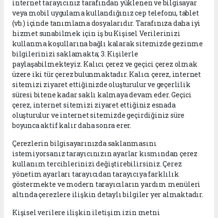
internet tarayıcınız tarafından yüklenen ve bilgisayar
veya mobil uygulama kullandığınız cep telefonu, tablet
(vb.) içinde tanımlama dosyalarıdır. Tarafınıza daha iyi
hizmet sunabilmek için iş bu Kişisel Verilerinizi
kullanma koşullarına bağlı kalarak sitemizde gezinme
bilgilerinizi saklamakta; 3. Kişilerle
paylaşabilmekteyiz. Kalıcı çerez ve geçici çerez olmak
üzere iki tür çerez bulunmaktadır. Kalıcı çerez, internet
sitemizi ziyaret ettiğinizde oluşturulur ve geçerlilik
süresi bitene kadar saklı kalmaya devam eder. Geçici
çerez, internet sitemizi ziyaret ettiğiniz esnada
oluşturulur ve internet sitemizde geçirdiğiniz süre
boyunca aktif kalır daha sonra erer.
Çerezlerin bilgisayarınızda saklanmasını
istemiyorsanız tarayıcınızın ayarlar kısmından çerez
kullanım tercihlerinizi değiştirebilirsiniz. Çerez
yönetim ayarları tarayıcıdan tarayıcıya farklılık
göstermekte ve modern tarayıcıların yardım menüleri
altında çerezlere ilişkin detaylı bilgiler yer almaktadır.
Kişisel verilere ilişkin iletişim izin metni