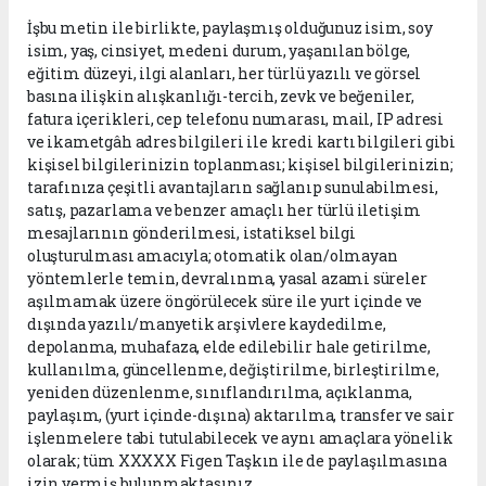
İşbu metin ile birlikte, paylaşmış olduğunuz isim, soy
isim, yaş, cinsiyet, medeni durum, yaşanılan bölge,
eğitim düzeyi, ilgi alanları, her türlü yazılı ve görsel
basına ilişkin alışkanlığı-tercih, zevk ve beğeniler,
fatura içerikleri, cep telefonu numarası, mail, IP adresi
ve ikametgâh adres bilgileri ile kredi kartı bilgileri gibi
kişisel bilgilerinizin toplanması; kişisel bilgilerinizin;
tarafınıza çeşitli avantajların sağlanıp sunulabilmesi,
satış, pazarlama ve benzer amaçlı her türlü iletişim
mesajlarının gönderilmesi, istatiksel bilgi
oluşturulması amacıyla; otomatik olan/olmayan
yöntemlerle temin, devralınma, yasal azami süreler
aşılmamak üzere öngörülecek süre ile yurt içinde ve
dışında yazılı/manyetik arşivlere kaydedilme,
depolanma, muhafaza, elde edilebilir hale getirilme,
kullanılma, güncellenme, değiştirilme, birleştirilme,
yeniden düzenlenme, sınıflandırılma, açıklanma,
paylaşım, (yurt içinde-dışına) aktarılma, transfer ve sair
işlenmelere tabi tutulabilecek ve aynı amaçlara yönelik
olarak; tüm XXXXX Figen Taşkın ile de paylaşılmasına
izin vermiş bulunmaktasınız.