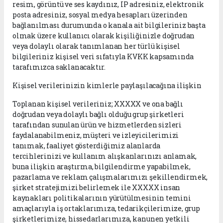
resim, görüntü ve ses kaydınız, IP adresiniz, elektronik
posta adresiniz, sosyal medya hesapları üzerinden
bağlanılması durumunda o kanala ait bilgileriniz başta
olmak üzere kullanıcı olarak kişiliğinizle doğrudan
veya dolaylı olarak tanımlanan her türlü kişisel
bilgileriniz kişisel veri sıfatıyla KVKK kapsamında
tarafımızca saklanacaktır.
Kişisel verilerinizin kimlerle paylaşılacağına ilişkin
Toplanan kişisel verileriniz; XXXXX ve ona bağlı
doğrudan veya dolaylı bağlı olduğu grup şirketleri
tarafından sunulan ürün ve hizmetlerden sizleri
faydalanabilmeniz, müşteri ve izleyicilerimizi
tanımak, faaliyet gösterdiğimiz alanlarda
tercihlerinizi ve kullanım alışkanlarınızı anlamak,
buna ilişkin araştırma, bilgilendirme yapabilmek,
pazarlama ve reklam çalışmalarımızı şekillendirmek,
şirket stratejimizi belirlemek ile XXXXX insan
kaynakları politikalarının yürütülmesinin temini
amaçlarıyla iş ortaklarımıza, tedarikçilerimize, grup
şirketlerimize, hissedarlarımıza, kanunen yetkili