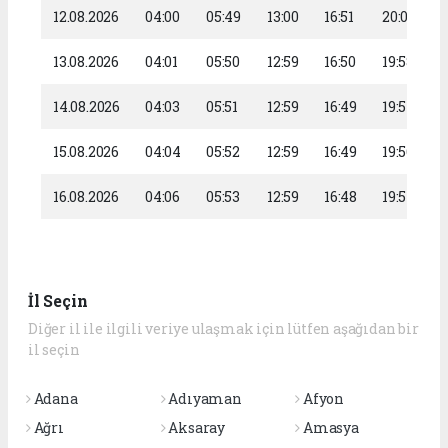
12.08.2026
04:00
05:49
13:00
16:51
20:00
13.08.2026
04:01
05:50
12:59
16:50
19:58
14.08.2026
04:03
05:51
12:59
16:49
19:57
15.08.2026
04:04
05:52
12:59
16:49
19:56
16.08.2026
04:06
05:53
12:59
16:48
19:54
İl Seçin
Diğer il ile ilgili veriye ulaşmak için lütfen aşağıdan bir
il seçin
Adana
Adıyaman
Afyon
Ağrı
Aksaray
Amasya