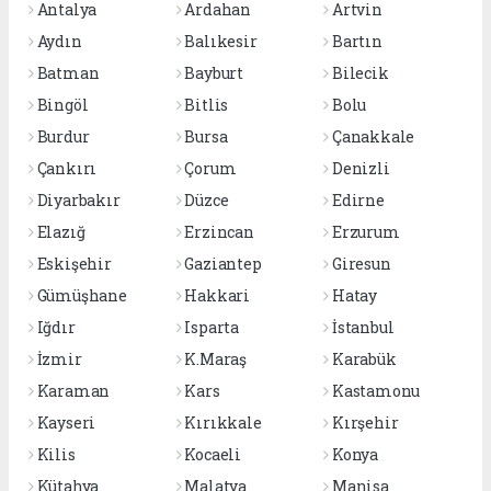
Antalya
Ardahan
Artvin
Aydın
Balıkesir
Bartın
Batman
Bayburt
Bilecik
Bingöl
Bitlis
Bolu
Burdur
Bursa
Çanakkale
Çankırı
Çorum
Denizli
Diyarbakır
Düzce
Edirne
Elazığ
Erzincan
Erzurum
Eskişehir
Gaziantep
Giresun
Gümüşhane
Hakkari
Hatay
Iğdır
Isparta
İstanbul
İzmir
K.Maraş
Karabük
Karaman
Kars
Kastamonu
Kayseri
Kırıkkale
Kırşehir
Kilis
Kocaeli
Konya
Kütahya
Malatya
Manisa