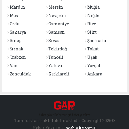
Mardin
Mersin
Muğla
Muş
Nevşehir
Niğde
Ordu
Osmaniye
Rize
Sakarya
Samsun
Siirt
Sinop
Sivas
Şanlıurfa
Şırnak
Tekirdağ
Tokat
Trabzon
Tunceli
Uşak
Van
Yalova
Yozgat
Zonguldak
Kırklareli
Ankara
haber paketi
haber scripti
haber yazılımı
Tüm hakları saklı tutulmaktadır.Copyright 2026©
Haber Yazılımı:
Web Aksiyon ®