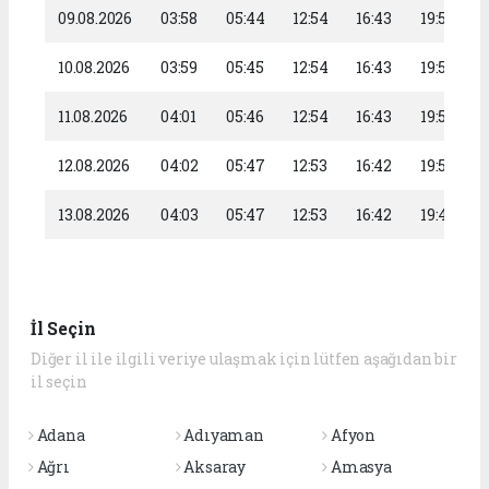
09.08.2026
03:58
05:44
12:54
16:43
19:53
10.08.2026
03:59
05:45
12:54
16:43
19:52
11.08.2026
04:01
05:46
12:54
16:43
19:51
12.08.2026
04:02
05:47
12:53
16:42
19:50
13.08.2026
04:03
05:47
12:53
16:42
19:48
İl Seçin
Diğer il ile ilgili veriye ulaşmak için lütfen aşağıdan bir
il seçin
Adana
Adıyaman
Afyon
Ağrı
Aksaray
Amasya