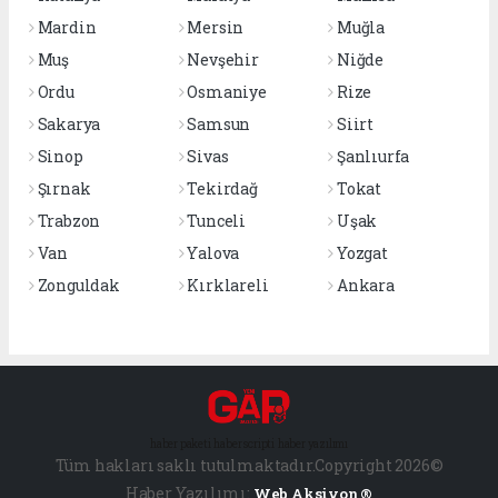
Mardin
Mersin
Muğla
Muş
Nevşehir
Niğde
Ordu
Osmaniye
Rize
Sakarya
Samsun
Siirt
Sinop
Sivas
Şanlıurfa
Şırnak
Tekirdağ
Tokat
Trabzon
Tunceli
Uşak
Van
Yalova
Yozgat
Zonguldak
Kırklareli
Ankara
haber paketi
haber scripti
haber yazılımı
Tüm hakları saklı tutulmaktadır.Copyright 2026©
Haber Yazılımı:
Web Aksiyon ®