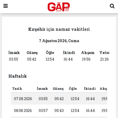
Kırşehir
için namaz vakitleri
7 Ağustos 2026, Cuma
İmsak
Güneş
Öğle
İkindi
Akşam
Yatsı
03:55
05:42
12:54
16:44
19:56
21:26
Haftalık
Tarih
İmsak
Güneş
Öğle
İkindi
Akşam
Y
07.08.2026
03:55
05:42
12:54
16:44
19:56
08.08.2026
03:57
05:43
12:54
16:44
19:55