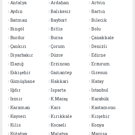
Antalya
Ardahan
Artvin
Aydın
Balıkesir
Bartın
Batman
Bayburt
Bilecik
Bingöl
Bitlis
Bolu
Burdur
Bursa
Çanakkale
Çankırı
Çorum
Denizli
Diyarbakır
Düzce
Edirne
Elazığ
Erzincan
Erzurum
Eskişehir
Gaziantep
Giresun
Gümüşhane
Hakkari
Hatay
Iğdır
Isparta
İstanbul
İzmir
K.Maraş
Karabük
Karaman
Kars
Kastamonu
Kayseri
Kırıkkale
Kırşehir
Kilis
Kocaeli
Konya
Kütahya
Malatya
Manisa