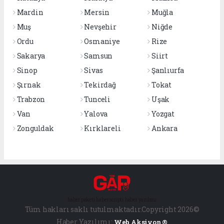
Mardin
Mersin
Muğla
Muş
Nevşehir
Niğde
Ordu
Osmaniye
Rize
Sakarya
Samsun
Siirt
Sinop
Sivas
Şanlıurfa
Şırnak
Tekirdağ
Tokat
Trabzon
Tunceli
Uşak
Van
Yalova
Yozgat
Zonguldak
Kırklareli
Ankara
haber paketi
haber scripti
haber yazılımı
Tüm hakları saklı tutulmaktadır.Copyright 2026©
Haber Yazılımı:
Web Aksiyon ®