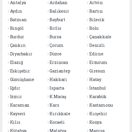
Antalya
Ardahan
Artvin
Aydın
Balıkesir
Bartın
Batman
Bayburt
Bilecik
Bingöl
Bitlis
Bolu
Burdur
Bursa
Çanakkale
Çankırı
Çorum
Denizli
Diyarbakır
Düzce
Edirne
Elazığ
Erzincan
Erzurum
Eskişehir
Gaziantep
Giresun
Gümüşhane
Hakkari
Hatay
Iğdır
Isparta
İstanbul
İzmir
K.Maraş
Karabük
Karaman
Kars
Kastamonu
Kayseri
Kırıkkale
Kırşehir
Kilis
Kocaeli
Konya
Kütahya
Malatya
Manisa