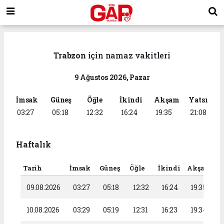
Trabzon
için namaz vakitleri
9 Ağustos 2026, Pazar
İmsak
Güneş
Öğle
İkindi
Akşam
Yatsı
03:27
05:18
12:32
16:24
19:35
21:08
Haftalık
Tarih
İmsak
Güneş
Öğle
İkindi
Akşam
Y
09.08.2026
03:27
05:18
12:32
16:24
19:35
2
10.08.2026
03:29
05:19
12:31
16:23
19:34
2