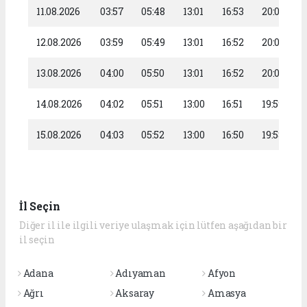
11.08.2026
03:57
05:48
13:01
16:53
20:03
12.08.2026
03:59
05:49
13:01
16:52
20:02
13.08.2026
04:00
05:50
13:01
16:52
20:00
14.08.2026
04:02
05:51
13:00
16:51
19:59
15.08.2026
04:03
05:52
13:00
16:50
19:58
İl Seçin
Diğer il ile ilgili veriye ulaşmak için lütfen aşağıdan bir
il seçin
Adana
Adıyaman
Afyon
Ağrı
Aksaray
Amasya