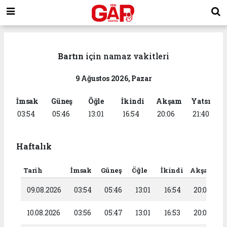
Bartın
için namaz vakitleri
9 Ağustos 2026, Pazar
İmsak
Güneş
Öğle
İkindi
Akşam
Yatsı
03:54
05:46
13:01
16:54
20:06
21:40
Haftalık
Tarih
İmsak
Güneş
Öğle
İkindi
Akşam
Y
09.08.2026
03:54
05:46
13:01
16:54
20:06
10.08.2026
03:56
05:47
13:01
16:53
20:05