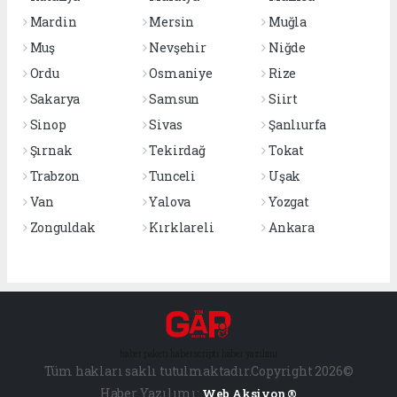
Mardin
Mersin
Muğla
Muş
Nevşehir
Niğde
Ordu
Osmaniye
Rize
Sakarya
Samsun
Siirt
Sinop
Sivas
Şanlıurfa
Şırnak
Tekirdağ
Tokat
Trabzon
Tunceli
Uşak
Van
Yalova
Yozgat
Zonguldak
Kırklareli
Ankara
haber paketi
haber scripti
haber yazılımı
Tüm hakları saklı tutulmaktadır.Copyright 2026©
Haber Yazılımı:
Web Aksiyon ®