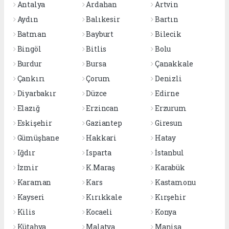
Antalya
Ardahan
Artvin
Aydın
Balıkesir
Bartın
Batman
Bayburt
Bilecik
Bingöl
Bitlis
Bolu
Burdur
Bursa
Çanakkale
Çankırı
Çorum
Denizli
Diyarbakır
Düzce
Edirne
Elazığ
Erzincan
Erzurum
Eskişehir
Gaziantep
Giresun
Gümüşhane
Hakkari
Hatay
Iğdır
Isparta
İstanbul
İzmir
K.Maraş
Karabük
Karaman
Kars
Kastamonu
Kayseri
Kırıkkale
Kırşehir
Kilis
Kocaeli
Konya
Kütahya
Malatya
Manisa