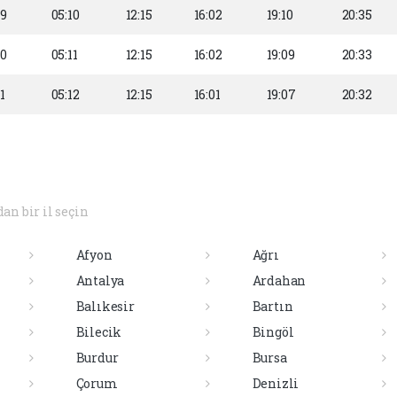
29
05:10
12:15
16:02
19:10
20:35
30
05:11
12:15
16:02
19:09
20:33
1
05:12
12:15
16:01
19:07
20:32
dan bir il seçin
Afyon
Ağrı
Antalya
Ardahan
Balıkesir
Bartın
Bilecik
Bingöl
Burdur
Bursa
Çorum
Denizli