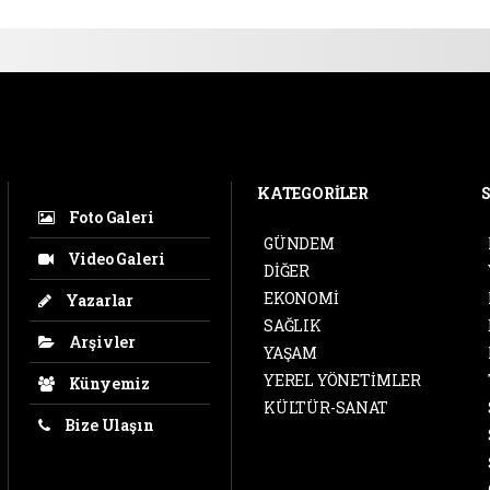
KATEGORİLER
Foto Galeri
GÜNDEM
Video Galeri
DİĞER
EKONOMİ
Yazarlar
SAĞLIK
Arşivler
YAŞAM
YEREL YÖNETİMLER
Künyemiz
KÜLTÜR-SANAT
Bize Ulaşın