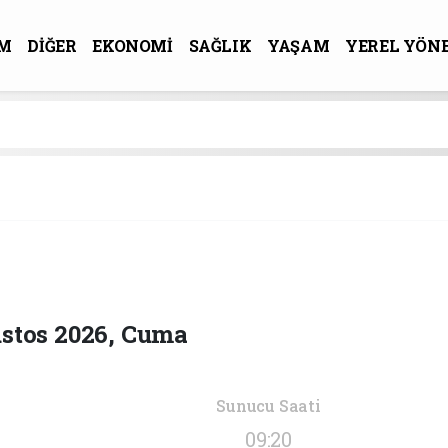
M
DİĞER
EKONOMİ
SAĞLIK
YAŞAM
YEREL YÖN
R-SANAT
stos 2026, Cuma
Sunucu Saati
09:20