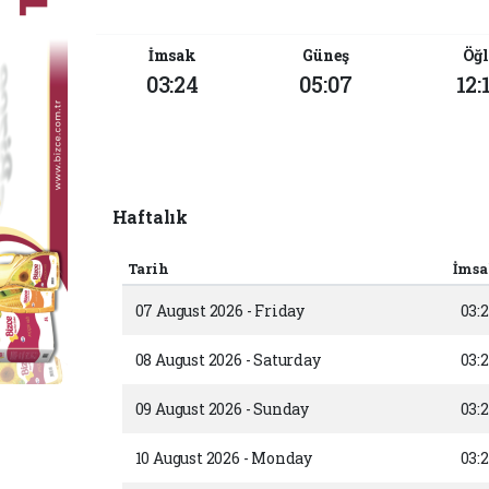
İmsak
Güneş
Öğl
03:24
05:07
12:
Haftalık
Tarih
İms
07 August 2026 - Friday
03:
08 August 2026 - Saturday
03:
09 August 2026 - Sunday
03:
10 August 2026 - Monday
03: