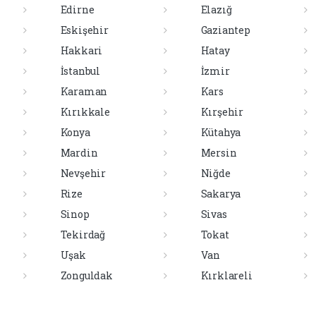
Edirne
Elazığ
Eskişehir
Gaziantep
Hakkari
Hatay
İstanbul
İzmir
Karaman
Kars
Kırıkkale
Kırşehir
Konya
Kütahya
Mardin
Mersin
Nevşehir
Niğde
Rize
Sakarya
Sinop
Sivas
Tekirdağ
Tokat
Uşak
Van
Zonguldak
Kırklareli