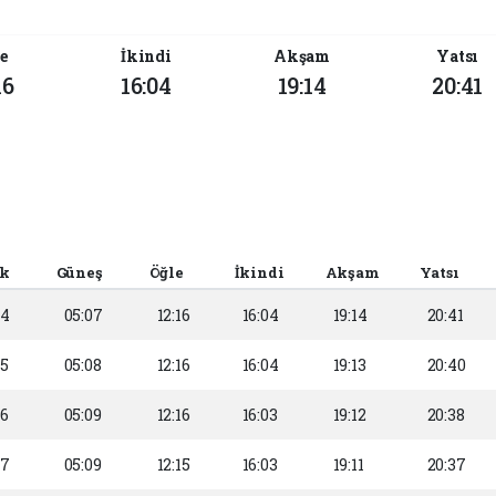
e
İkindi
Akşam
Yatsı
16
16:04
19:14
20:41
ak
Güneş
Öğle
İkindi
Akşam
Yatsı
24
05:07
12:16
16:04
19:14
20:41
25
05:08
12:16
16:04
19:13
20:40
26
05:09
12:16
16:03
19:12
20:38
27
05:09
12:15
16:03
19:11
20:37