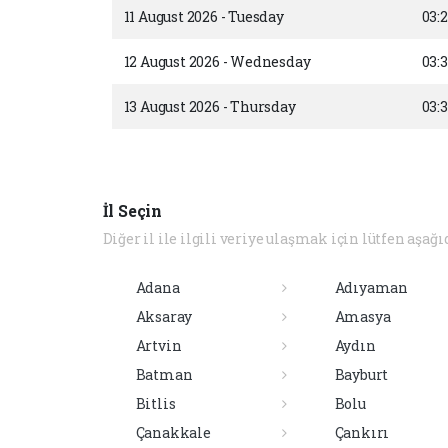
11 August 2026 - Tuesday
03:
12 August 2026 - Wednesday
03:
13 August 2026 - Thursday
03:3
İl Seçin
Diğer il ile ilgili veriye ulaşmak için lütfen aşağı
Adana
Adıyaman
Aksaray
Amasya
Artvin
Aydın
Batman
Bayburt
Bitlis
Bolu
Çanakkale
Çankırı