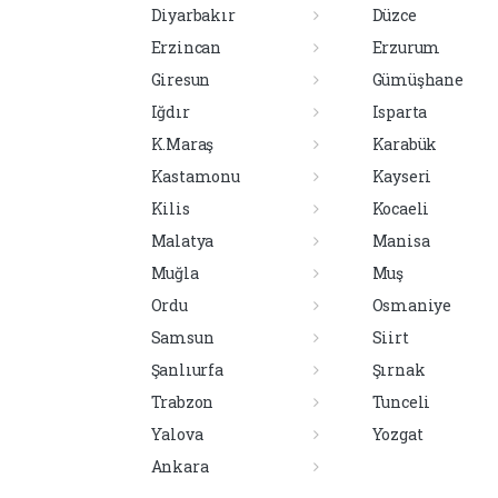
Diyarbakır
Düzce
Erzincan
Erzurum
Giresun
Gümüşhane
Iğdır
Isparta
K.Maraş
Karabük
Kastamonu
Kayseri
Kilis
Kocaeli
Malatya
Manisa
Muğla
Muş
Ordu
Osmaniye
Samsun
Siirt
Şanlıurfa
Şırnak
Trabzon
Tunceli
Yalova
Yozgat
Ankara