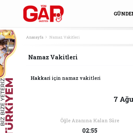
GÜNDE
KÜLTÜ
Anasayfa
Namaz Vakitleri
Namaz Vakitleri
Hakkari
için namaz vakitleri
7 Ağu
Öğle Azanına Kalan Süre
02:55