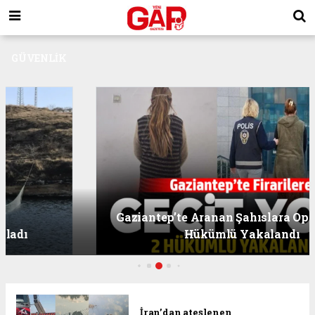
GÜVENLİK
Gaziantep’te Aranan Şahıslara Operasyon: 2
Hükümlü Yakalandı
İran’dan ateşlenen