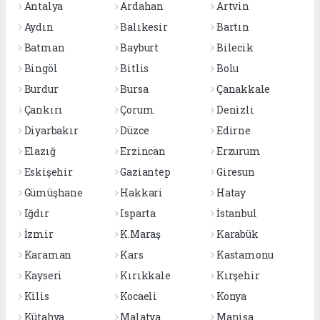
Antalya
Ardahan
Artvin
Aydın
Balıkesir
Bartın
Batman
Bayburt
Bilecik
Bingöl
Bitlis
Bolu
Burdur
Bursa
Çanakkale
Çankırı
Çorum
Denizli
Diyarbakır
Düzce
Edirne
Elazığ
Erzincan
Erzurum
Eskişehir
Gaziantep
Giresun
Gümüşhane
Hakkari
Hatay
Iğdır
Isparta
İstanbul
İzmir
K.Maraş
Karabük
Karaman
Kars
Kastamonu
Kayseri
Kırıkkale
Kırşehir
Kilis
Kocaeli
Konya
Kütahya
Malatya
Manisa