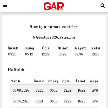
Rize
için namaz vakitleri
6 Ağustos 2026, Perşembe
İmsak
Güneş
Öğle
İkindi
Akşam
Yatsı
03:20
05:12
12:29
16:22
19:36
21:10
Haftalık
Tarih
İmsak
Güneş
Öğle
İkindi
Akşam
Ya
06.08.2026
03:20
05:12
12:29
16:22
19:36
2
07.08.2026
03:21
05:13
12:29
16:21
19:34
2