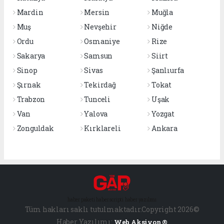
Mardin
Mersin
Muğla
Muş
Nevşehir
Niğde
Ordu
Osmaniye
Rize
Sakarya
Samsun
Siirt
Sinop
Sivas
Şanlıurfa
Şırnak
Tekirdağ
Tokat
Trabzon
Tunceli
Uşak
Van
Yalova
Yozgat
Zonguldak
Kırklareli
Ankara
haber paketi
haber scripti
haber yazılımı
Tüm hakları saklı tutulmaktadır.Copyright 2026©
Haber Yazılımı:
Web Aksiyon ®