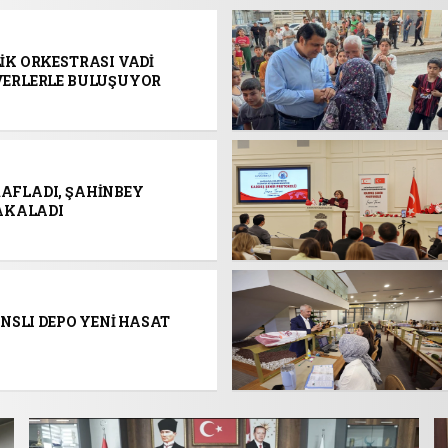
İK ORKESTRASI VADİ
VERLERLE BULUŞUYOR
AFLADI, ŞAHİNBEY
YAKALADI
ANSLI DEPO YENİ HASAT