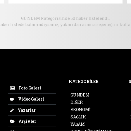
İŞ BİRLİĞİ!
GÜNDEM kategorisinde 50 haber listelendi.
haber listede bulamadıysanız, yukarıdan arama seçeneğini kullan
KATEGORİLER
Foto Galeri
GÜNDEM
Video Galeri
DİĞER
EKONOMİ
Yazarlar
SAĞLIK
Arşivler
YAŞAM