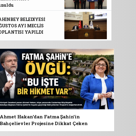
unuldu
 BELEDİYESİ, KORUMA ALTINDAKİ
ARI SPORLA BULUŞTURUYOR
AHİNBEY BELEDİYESİ
ĞUSTOS AYI MECLİS
OPLANTISI YAPILDI
Ahmet Hakan'dan Fatma Şahin'in
Bahçelievler Projesine Dikkat Çeken
Değerlendirme