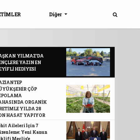
ETİMLER
Diğer
AŞKAN YILMAZ’DA
ENÇLERE YAZIN EN
EYİFLİ HEDİYESİ
AZİANTEP
ÜYÜKŞEHİR ÇÖP
EPOLAMA
AHASINDA ORGANİK
RETİMLE YILDA 28
ON HASAT YAPIYOR
hit Aileleri İçin 7
üzenleme: Yeni Kanun
klifi Meclis'e