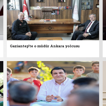
Gaziantep'te o müdür Ankara yolcusu