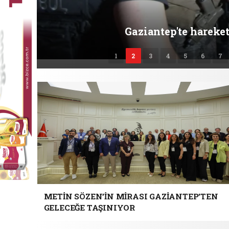
Gaziantep'te harekete geçildi
1
2
3
4
5
6
7
METİN SÖZEN’İN MİRASI GAZİANTEP’TEN
GELECEĞE TAŞINIYOR