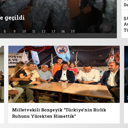
S
ŞEHİTKAMİL
ÇOCUKL
Ş
A
T
8
9
10
11
12
13
14
15
Milletvekili Bozgeyik "Türkiye’nin Birlik
Ruhunu Yürekten Hissettik"