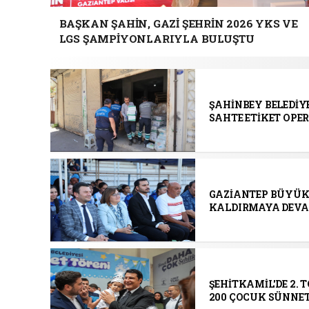
BAŞKAN ŞAHİN, GAZİ ŞEHRİN 2026 YKS VE
LGS ŞAMPİYONLARIYLA BULUŞTU
ŞAHİNBEY BELEDİYE
SAHTE ETİKET OP
GAZİANTEP BÜYÜKŞ
KALDIRMAYA DEVA
ŞEHİTKAMİL'DE 2. 
200 ÇOCUK SÜNNET 