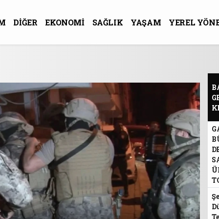
M
DİĞER
EKONOMİ
SAĞLIK
YAŞAM
YEREL YÖN
R-SANAT
B
G
K
G
B
D
S
Ü
T
Şe
D
Te