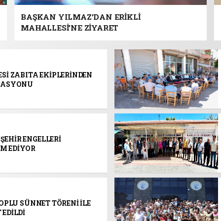
BAŞKAN YILMAZ’DAN ERİKLİ
MAHALLESİ’NE ZİYARET
Sİ ZABITA EKİPLERİNDEN
ERASYONU
EHİR ENGELLERİ
M EDİYOR
TOPLU SÜNNET TÖRENİ İLE
EDİLDİ