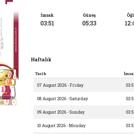
İmsak
Güneş
Öğl
03:51
05:33
12:
Haftalık
Tarih
İmsa
07 August 2026 - Friday
03:5
08 August 2026 - Saturday
03:5
09 August 2026 - Sunday
03:
10 August 2026 - Monday
03:5