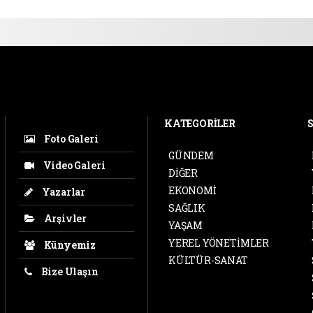
KATEGORİLER
Foto Galeri
GÜNDEM
Video Galeri
DİĞER
EKONOMİ
Yazarlar
SAĞLIK
Arşivler
YAŞAM
YEREL YÖNETİMLER
Künyemiz
KÜLTÜR-SANAT
Bize Ulaşın