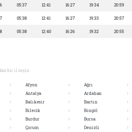
6
05:37
12:41
16:27
19:34
20:59
57
05:38
12:41
16:27
19:33
20:57
8
05:38
12:40
16:26
19:32
20:55
dan bir il seçin
Afyon
Ağrı
Antalya
Ardahan
Balıkesir
Bartın
Bilecik
Bingöl
Burdur
Bursa
Çorum
Denizli