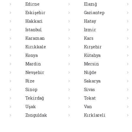
Edirne
Elazığ
Eskişehir
Gaziantep
Hakkari
Hatay
İstanbul
İzmir
Karaman
Kars
Kırıkkale
Kırşehir
Konya
Kütahya
Mardin
Mersin
Nevşehir
Niğde
Rize
Sakarya
Sinop
Sivas
Tekirdağ
Tokat
Uşak
Van
Zonguldak
Kırklareli