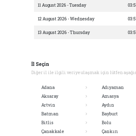
11 August 2026 - Tuesday
03:5
12 August 2026 - Wednesday
03:
13 August 2026 - Thursday
03:5
İl Seçin
Diğer il ile ilgili veriye ulaşmak için lütfen aşağı
Adana
Adıyaman
Aksaray
Amasya
Artvin
Aydın
Batman
Bayburt
Bitlis
Bolu
Çanakkale
Çankırı