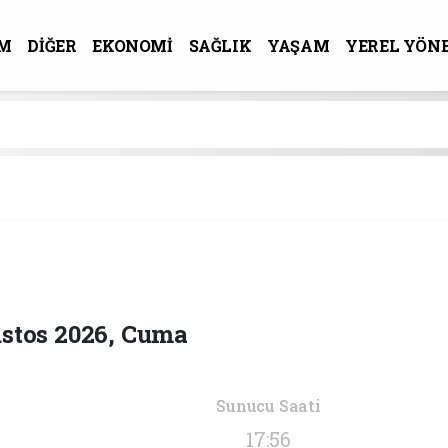
M
DİĞER
EKONOMİ
SAĞLIK
YAŞAM
YEREL YÖN
R-SANAT
stos 2026, Cuma
Sunucu Saati
17:56