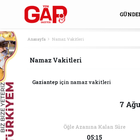
GÜNDE
KÜLTÜ
Anasayfa
Namaz Vakitleri
Namaz Vakitleri
Gaziantep
için namaz vakitleri
7 Ağu
Öğle Azanına Kalan Süre
05:15