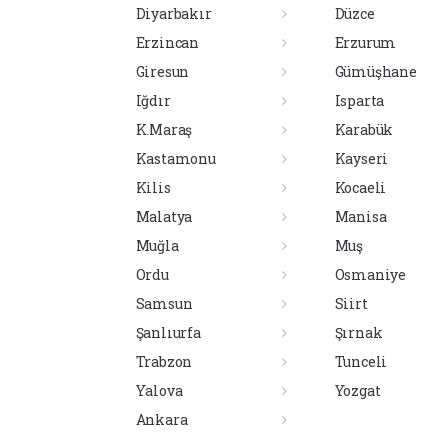
Diyarbakır
Düzce
Erzincan
Erzurum
Giresun
Gümüşhane
Iğdır
Isparta
K.Maraş
Karabük
Kastamonu
Kayseri
Kilis
Kocaeli
Malatya
Manisa
Muğla
Muş
Ordu
Osmaniye
Samsun
Siirt
Şanlıurfa
Şırnak
Trabzon
Tunceli
Yalova
Yozgat
Ankara