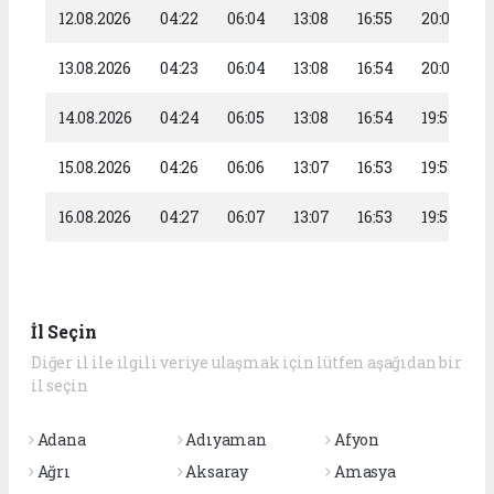
12.08.2026
04:22
06:04
13:08
16:55
20:02
13.08.2026
04:23
06:04
13:08
16:54
20:00
14.08.2026
04:24
06:05
13:08
16:54
19:59
15.08.2026
04:26
06:06
13:07
16:53
19:58
16.08.2026
04:27
06:07
13:07
16:53
19:57
İl Seçin
Diğer il ile ilgili veriye ulaşmak için lütfen aşağıdan bir
il seçin
Adana
Adıyaman
Afyon
Ağrı
Aksaray
Amasya