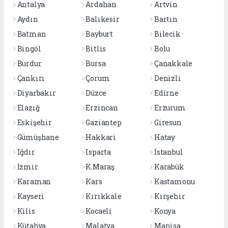
Antalya
Ardahan
Artvin
Aydın
Balıkesir
Bartın
Batman
Bayburt
Bilecik
Bingöl
Bitlis
Bolu
Burdur
Bursa
Çanakkale
Çankırı
Çorum
Denizli
Diyarbakır
Düzce
Edirne
Elazığ
Erzincan
Erzurum
Eskişehir
Gaziantep
Giresun
Gümüşhane
Hakkari
Hatay
Iğdır
Isparta
İstanbul
İzmir
K.Maraş
Karabük
Karaman
Kars
Kastamonu
Kayseri
Kırıkkale
Kırşehir
Kilis
Kocaeli
Konya
Kütahya
Malatya
Manisa