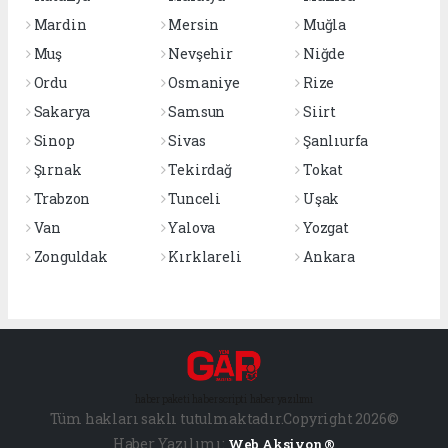
Mardin
Mersin
Muğla
Muş
Nevşehir
Niğde
Ordu
Osmaniye
Rize
Sakarya
Samsun
Siirt
Sinop
Sivas
Şanlıurfa
Şırnak
Tekirdağ
Tokat
Trabzon
Tunceli
Uşak
Van
Yalova
Yozgat
Zonguldak
Kırklareli
Ankara
haber paketi
haber scripti
haber yazılımı
Tüm hakları saklı tutulmaktadır.Copyright 2026©
Haber Yazılımı:
Web Aksiyon ®