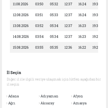
11.08.2026
03:50
05:32
12:37
16:24
19:32
12.08.2026
03:51
05:33
12:37
16:24
19:31
13.08.2026
03:52
05:34
12:37
16:23
19:30
14.08.2026
03:54
05:34
12:37
16:23
19:28
15.08.2026
03:55
05:35
12:36
16:22
19:27
İl Seçin
Diğer il ile ilgili veriye ulaşmak için lütfen aşağıdan bir
il seçin
Adana
Adıyaman
Afyon
Ağrı
Aksaray
Amasya