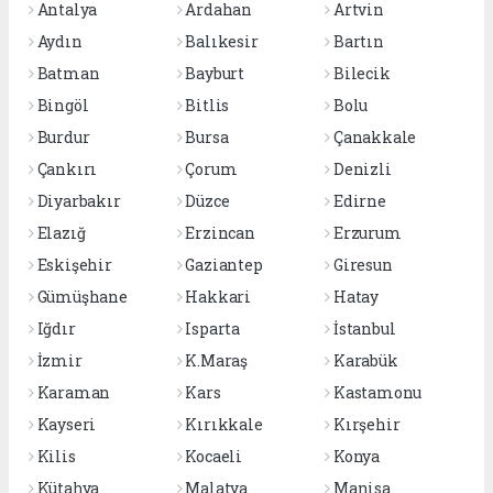
Antalya
Ardahan
Artvin
Aydın
Balıkesir
Bartın
Batman
Bayburt
Bilecik
Bingöl
Bitlis
Bolu
Burdur
Bursa
Çanakkale
Çankırı
Çorum
Denizli
Diyarbakır
Düzce
Edirne
Elazığ
Erzincan
Erzurum
Eskişehir
Gaziantep
Giresun
Gümüşhane
Hakkari
Hatay
Iğdır
Isparta
İstanbul
İzmir
K.Maraş
Karabük
Karaman
Kars
Kastamonu
Kayseri
Kırıkkale
Kırşehir
Kilis
Kocaeli
Konya
Kütahya
Malatya
Manisa