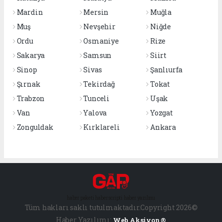
Mardin
Mersin
Muğla
Muş
Nevşehir
Niğde
Ordu
Osmaniye
Rize
Sakarya
Samsun
Siirt
Sinop
Sivas
Şanlıurfa
Şırnak
Tekirdağ
Tokat
Trabzon
Tunceli
Uşak
Van
Yalova
Yozgat
Zonguldak
Kırklareli
Ankara
haber paketi
haber scripti
haber yazılımı
Tüm hakları saklı tutulmaktadır.Copyright 2026©
Haber Yazılımı:
Web Aksiyon ®