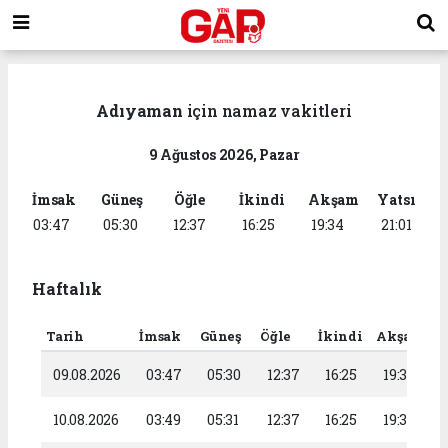
Adıyaman
için namaz vakitleri
9 Ağustos 2026, Pazar
İmsak
Güneş
Öğle
İkindi
Akşam
Yatsı
03:47
05:30
12:37
16:25
19:34
21:01
Haftalık
Tarih
İmsak
Güneş
Öğle
İkindi
Akşam
Y
09.08.2026
03:47
05:30
12:37
16:25
19:34
10.08.2026
03:49
05:31
12:37
16:25
19:33