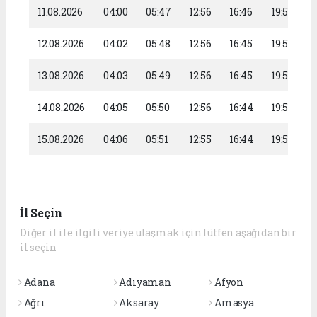
11.08.2026
04:00
05:47
12:56
16:46
19:55
12.08.2026
04:02
05:48
12:56
16:45
19:54
13.08.2026
04:03
05:49
12:56
16:45
19:52
14.08.2026
04:05
05:50
12:56
16:44
19:51
15.08.2026
04:06
05:51
12:55
16:44
19:50
İl Seçin
Diğer il ile ilgili veriye ulaşmak için lütfen aşağıdan bir
il seçin
Adana
Adıyaman
Afyon
Ağrı
Aksaray
Amasya