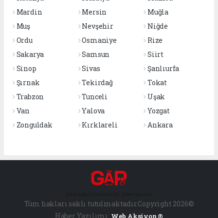
Mardin
Mersin
Muğla
Muş
Nevşehir
Niğde
Ordu
Osmaniye
Rize
Sakarya
Samsun
Siirt
Sinop
Sivas
Şanlıurfa
Şırnak
Tekirdağ
Tokat
Trabzon
Tunceli
Uşak
Van
Yalova
Yozgat
Zonguldak
Kırklareli
Ankara
haber paketi
haber scripti
haber yazılımı
Tüm hakları saklı tutulmaktadır.Copyright 2026©
Haber Yazılımı:
Web Aksiyon ®