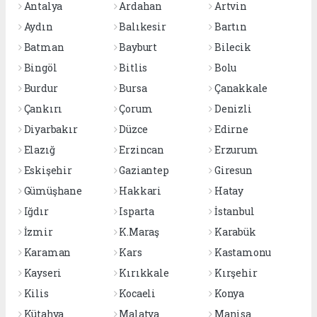
Antalya
Ardahan
Artvin
Aydın
Balıkesir
Bartın
Batman
Bayburt
Bilecik
Bingöl
Bitlis
Bolu
Burdur
Bursa
Çanakkale
Çankırı
Çorum
Denizli
Diyarbakır
Düzce
Edirne
Elazığ
Erzincan
Erzurum
Eskişehir
Gaziantep
Giresun
Gümüşhane
Hakkari
Hatay
Iğdır
Isparta
İstanbul
İzmir
K.Maraş
Karabük
Karaman
Kars
Kastamonu
Kayseri
Kırıkkale
Kırşehir
Kilis
Kocaeli
Konya
Kütahya
Malatya
Manisa