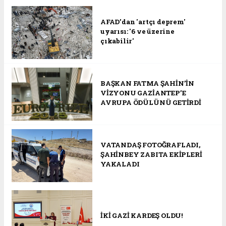
AFAD’dan 'artçı deprem'
uyarısı: '6 ve üzerine
çıkabilir'
BAŞKAN FATMA ŞAHİN’İN
VİZYONU GAZİANTEP’E
AVRUPA ÖDÜLÜNÜ GETİRDİ
VATANDAŞ FOTOĞRAFLADI,
ŞAHİNBEY ZABITA EKİPLERİ
YAKALADI
İKİ GAZİ KARDEŞ OLDU!