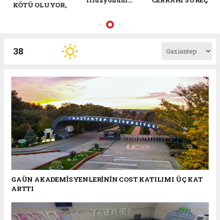
illüzyondur…’
CERRAHİ SÜREÇ
VİTAMİNİNİ EKSİK
ETMEYİN
38
GAÜN AKADEMİSYENLERİNİN COST KATILIMI ÜÇ KAT
ARTTI