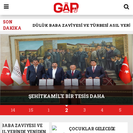
SON
DÜLÜK BABA ZAVİYESİ VE TÜRBESİ ASIL YERİN
DAKİKA
ŞEHİTKAMİL’E BİR TESİS DAHA
2
14
15
1
3
4
5