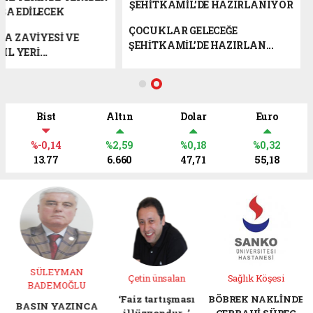
ÇOCUKLAR GELECEĞE
DÜLÜK BABA ZAVİYESİ VE
ŞEHİTKAMİL’DE HAZIR
TÜRBESİ ASIL YERİ...
Bist
Altın
Dolar
Euro
%-0,14
%2,59
%0,18
%0,32
13.77
6.660
47,71
55,18
Çetin ünsalan
Sağlık Köşesi
Berna Koç
‘Faiz tartışması
BÖBREK NAKLİNDE
BEBEĞİNİZDEN D