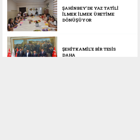
ŞAHİNBEY'DE YAZ TATİLİ
İLMEK İLMEK ÜRETİME
DÖNÜŞÜYOR
ŞEHİTKAMİL’E BİR TESİS
DAHA
GAZİANTEP BASKETBOL,
ŞEHİTKAMİL BELEDİYESİ’NE
EMANET
İYİ Parti Gaziantep Ailesi Bu
Düğünde Buluştu! Emre
Bildirici ve Emine Koruer’in
Mutlu Günü!