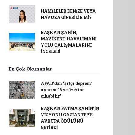
HAMİLELER DENİZE VEYA
HAVUZA GİREBİLİR Mİ?
BAŞKAN ŞAHİN,
MAVİKENT-HAVALİMANI
YOLU ÇALIŞMALARINI
İNCELEDİ
En Çok Okunanlar
AFAD’dan 'artçı deprem'
uyarısı: '6 ve üzerine
çıkabilir'
BAŞKAN FATMA ŞAHİN’İN
VİZYONU GAZİANTEP’E
AVRUPA ÖDÜLÜNÜ
GETİRDİ