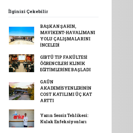
İlginizi Çekebilir
BAŞKAN ŞAHİN,
MAVİKENT-HAVALİMANI
YOLU ÇALIŞMALARINI
İNCELEDİ
GİBTÜ TIP FAKÜLTESİ
ÖĞRENCİLERİ KLİNİK
EĞİTİMLERİNE BAŞLADI
GAÜN
AKADEMİSYENLERİNİN
COST KATILIMI ÜÇ KAT
ARTTI
Yazın Sessiz Tehlikesi:
Kulak Enfeksiyonları