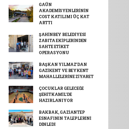
GAÜN
AKADEMİSYENLERİNİN
COST KATILIMI ÜÇ KAT
ARTTI
ŞAHİNBEY BELEDİYESİ
ZABITA EKİPLERİNDEN
SAHTE ETİKET
OPERASYONU
BAŞKAN YILMAZ’DAN
GAZİKENT VE BEYKENT
MAHALLELERİNE ZİYARET
ÇOCUKLAR GELECEĞE
ŞEHİTKAMİL’DE
HAZIRLANIYOR
BAKBAK, GAZİANTEP
ESNAFININ TALEPLERİNİ
DİNLEDİ