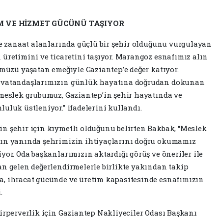
İM VE HİZMET GÜCÜNÜ TAŞIYOR
 ve zanaat alanlarında güçlü bir şehir olduğunu vurgulayan
 üretimini ve ticaretini taşıyor. Marangoz esnafımız alın
ümüzü yaşatan emeğiyle Gaziantep’e değer katıyor.
e vatandaşlarımızın günlük hayatına doğrudan dokunan
 meslek grubumuz, Gaziantep’in şehir hayatında ve
uluk üstleniyor.” ifadelerini kullandı.
n şehir için kıymetli olduğunu belirten Bakbak, “Meslek
nın yanında şehrimizin ihtiyaçlarını doğru okumamız
yor. Oda başkanlarımızın aktardığı görüş ve öneriler ile
an gelen değerlendirmelerle birlikte yakından takip
a, ihracat gücünde ve üretim kapasitesinde esnafımızın
.
firperverlik için Gaziantep Nakliyeciler Odası Başkanı