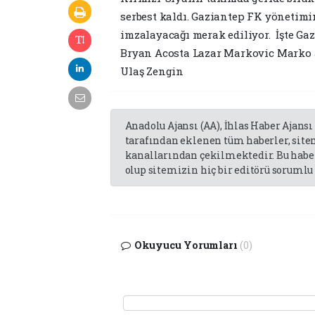
serbest kaldı. Gaziantep FK yönetim
imzalayacağı merak ediliyor. İşte Ga
Bryan Acosta Lazar Markovic Marko J
Ulaş Zengin
Anadolu Ajansı (AA), İhlas Haber Ajansı
tarafından eklenen tüm haberler, sit
kanallarından çekilmektedir. Bu haber
olup sitemizin hiç bir editörü sorumlu 
Okuyucu Yorumları
(0)