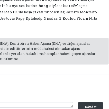
inin bu oyunculardan hangisiyle tekrar sözleşme
ziantep FK'da boşa çıkan futbolcular; Jamiro Monteiro
evtovic Papy Djilobodji Nicolas N'Koulou Florin Nita
 (İHA), Demirören Haber Ajansı (DHA) ve diğer ajanslar
emizin editörlerinin müdahalesi olmadan ajans
lerde yer alan hukuki muhataplar haberi geçen ajanslar
tutulamaz...
Gönder