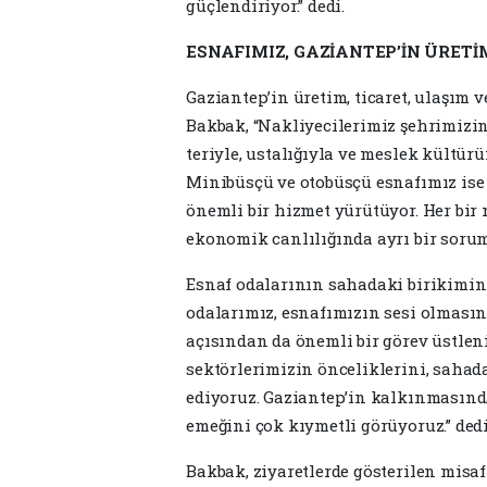
güçlendiriyor.” dedi.
ESNAFIMIZ, GAZİANTEP’İN ÜRET
Gaziantep’in üretim, ticaret, ulaşım
Bakbak, “Nakliyecilerimiz şehrimizin
teriyle, ustalığıyla ve meslek kültür
Minibüsçü ve otobüsçü esnafımız is
önemli bir hizmet yürütüyor. Her bir
ekonomik canlılığında ayrı bir soruml
Esnaf odalarının sahadaki birikimini
odalarımız, esnafımızın sesi olması
açısından da önemli bir görev üstleni
sektörlerimizin önceliklerini, sahad
ediyoruz. Gaziantep’in kalkınmasınd
emeğini çok kıymetli görüyoruz.” dedi
Bakbak, ziyaretlerde gösterilen misa