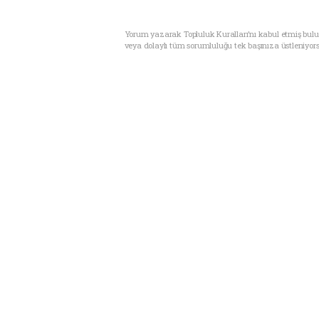
Yorum yazarak Topluluk Kuralları’nı kabul etmiş bul
veya dolaylı tüm sorumluluğu tek başınıza üstleniyor