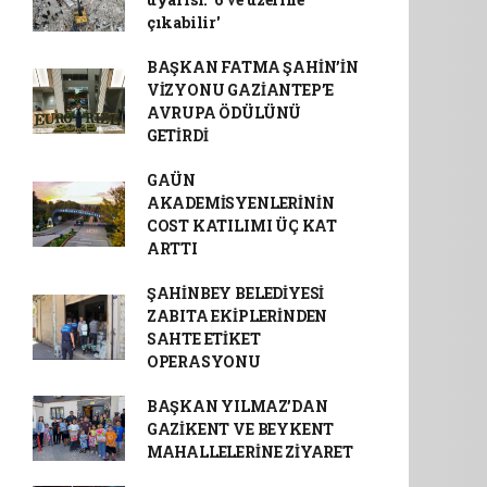
çıkabilir'
BAŞKAN FATMA ŞAHİN’İN
VİZYONU GAZİANTEP’E
AVRUPA ÖDÜLÜNÜ
GETİRDİ
GAÜN
AKADEMİSYENLERİNİN
COST KATILIMI ÜÇ KAT
ARTTI
ŞAHİNBEY BELEDİYESİ
ZABITA EKİPLERİNDEN
SAHTE ETİKET
OPERASYONU
BAŞKAN YILMAZ’DAN
GAZİKENT VE BEYKENT
MAHALLELERİNE ZİYARET