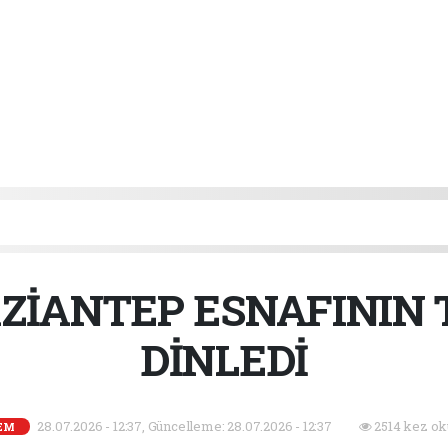
ZİANTEP ESNAFININ 
DİNLEDİ
28.07.2026 - 12:37, Güncelleme: 28.07.2026 - 12:37
2514 kez ok
EM