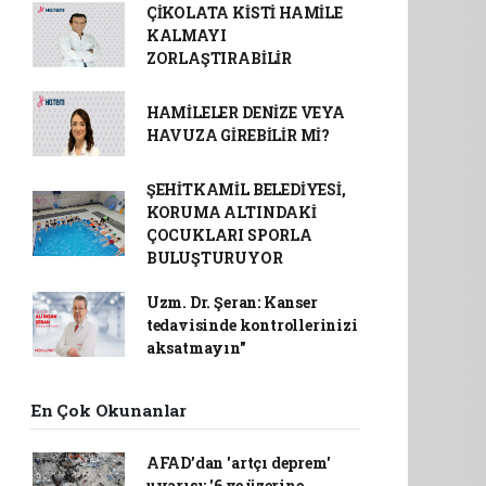
ÇİKOLATA KİSTİ HAMİLE
KALMAYI
ZORLAŞTIRABİLİR
HAMİLELER DENİZE VEYA
HAVUZA GİREBİLİR Mİ?
ŞEHİTKAMİL BELEDİYESİ,
KORUMA ALTINDAKİ
ÇOCUKLARI SPORLA
BULUŞTURUYOR
Uzm. Dr. Şeran: Kanser
tedavisinde kontrollerinizi
aksatmayın"
En Çok Okunanlar
AFAD’dan 'artçı deprem'
uyarısı: '6 ve üzerine