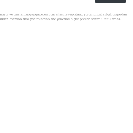
unuyor ve gaziantepgapgazetesi.com sitesine yaptığınız yorumunuzla ilgili doğrudan
sunuz. Yazılan tüm yorumlardan site yönetimi hiçbir şekilde sorumlu tutulamaz.