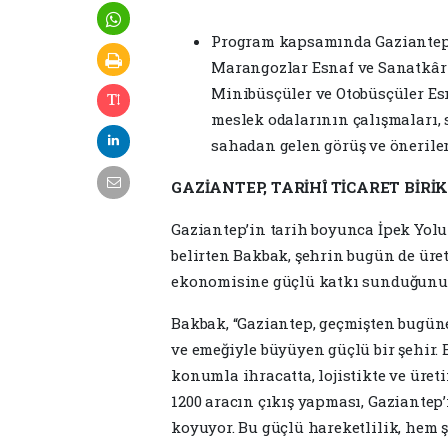
Program kapsamında Gaziantep 
Marangozlar Esnaf ve Sanatkârl
Minibüsçüler ve Otobüsçüler Esn
meslek odalarının çalışmaları, 
sahadan gelen görüş ve öneriler
GAZİANTEP, TARİHÎ TİCARET BİRİ
Gaziantep’in tarih boyunca İpek Yolu
belirten Bakbak, şehrin bugün de üret
ekonomisine güçlü katkı sunduğunu i
Bakbak, “Gaziantep, geçmişten bugüne
ve emeğiyle büyüyen güçlü bir şehir. 
konumla ihracatta, lojistikte ve üre
1200 aracın çıkış yapması, Gaziantep’i
koyuyor. Bu güçlü hareketlilik, hem