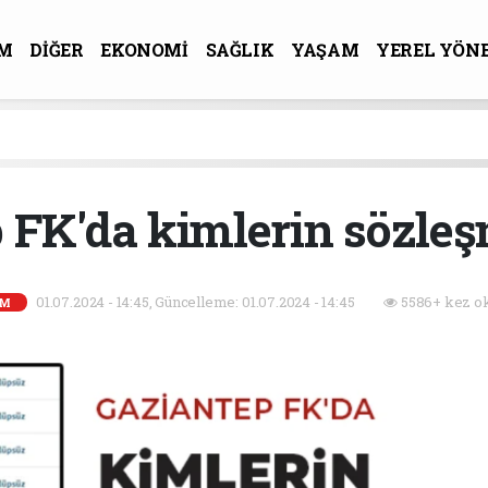
M
DİĞER
EKONOMİ
SAĞLIK
YAŞAM
YEREL YÖN
R-SANAT
 FK'da kimlerin sözleşm
01.07.2024 - 14:45, Güncelleme: 01.07.2024 - 14:45
5586+ kez o
EM