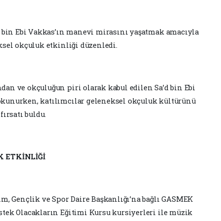
d bin Ebi Vakkas’ın manevi mirasını yaşatmak amacıyla
sel okçuluk etkinliği düzenledi.
an ve okçuluğun piri olarak kabul edilen Sa’d bin Ebi
kunurken, katılımcılar geleneksel okçuluk kültürünü
ırsatı buldu.
 ETKİNLİĞİ
im, Gençlik ve Spor Daire Başkanlığı’na bağlı GASMEK
tek Olacakların Eğitimi Kursu kursiyerleri ile müzik