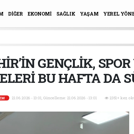
M
DİĞER
EKONOMİ
SAĞLIK
YAŞAM
YEREL YÖN
R-SANAT
R’İN GENÇLİK, SPOR
ELERİ BU HAFTA DA 
21.06.2026 - 13:01, Güncelleme: 21.06.2026 - 13:01
2351+ kez ok
EM