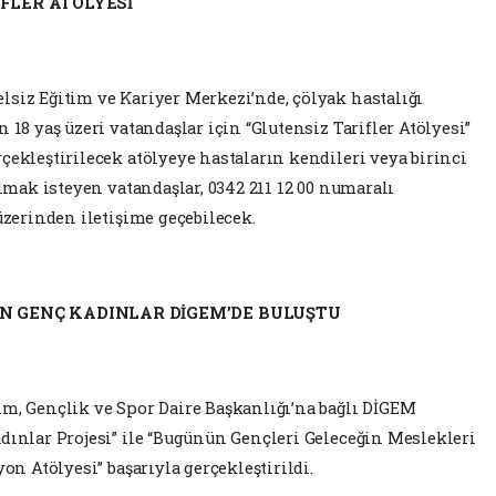
FLER ATÖLYESİ
lsiz Eğitim ve Kariyer Merkezi’nde, çölyak hastalığı
 18 yaş üzeri vatandaşlar için “Glutensiz Tarifler Atölyesi”
çekleştirilecek atölyeye hastaların kendileri veya birinci
almak isteyen vatandaşlar, 0342 211 12 00 numaralı
üzerinden iletişime geçebilecek.
N GENÇ KADINLAR DİGEM’DE BULUŞTU
im, Gençlik ve Spor Daire Başkanlığı’na bağlı DİGEM
dınlar Projesi” ile “Bugünün Gençleri Geleceğin Meslekleri
on Atölyesi” başarıyla gerçekleştirildi.