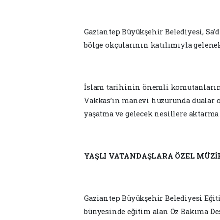
Gaziantep Büyükşehir Belediyesi, Sa’
bölge okçularının katılımıyla gelenek
İslam tarihinin önemli komutanlarınd
Vakkas’ın manevi huzurunda dualar o
yaşatma ve gelecek nesillere aktarma f
YAŞLI VATANDAŞLARA ÖZEL MÜZİK
Gaziantep Büyükşehir Belediyesi Eğit
bünyesinde eğitim alan Öz Bakıma Des