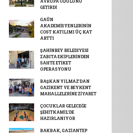
AVRUPA ÖDÜLÜNÜ
GETİRDİ
GAÜN
AKADEMİSYENLERİNİN
COST KATILIMI ÜÇ KAT
ARTTI
ŞAHİNBEY BELEDİYESİ
ZABITA EKİPLERİNDEN
SAHTE ETİKET
OPERASYONU
BAŞKAN YILMAZ’DAN
GAZİKENT VE BEYKENT
MAHALLELERİNE ZİYARET
ÇOCUKLAR GELECEĞE
ŞEHİTKAMİL’DE
HAZIRLANIYOR
BAKBAK, GAZİANTEP