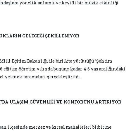
andaşlara yönelik anlamlı ve keyifli bir müzik etkinliği
UKLARIN GELECEĞİ ŞEKİLLENİYOR
illi Eğitim Bakanlığı ile birlikte yürüttüğü “Şehrim
6 eğitim-öğretim yılında bugüne kadar 4-6 yaş aralığındaki
sel yetenek taramaları gerçekleştirildi.
’DA ULAŞIM GÜVENLİĞİ VE KONFORUNU ARTIRIYOR
an ilçesinde merkez ve kırsal mahalleleri birbirine