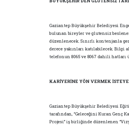
BÜYÜKŞEHİR’DEN GLUTENSİZ TARİ
Gaziantep Büyükşehir Belediyesi Enge
bulunan bireyler ve glutensiz beslenen
düzenlenecek. Sınırlı kontenjanla ger
derece yakınları katılabilecek. Bilgi 
telefonun 8065 ve 8067 dahili hatları 
KARİYERİNE YÖN VERMEK İSTEYE
Gaziantep Büyükşehir Belediyesi Eğit
tarafından, “Geleceğini Kuran Genç Ka
Projesi” iş birliğinde düzenlenen “Vizy