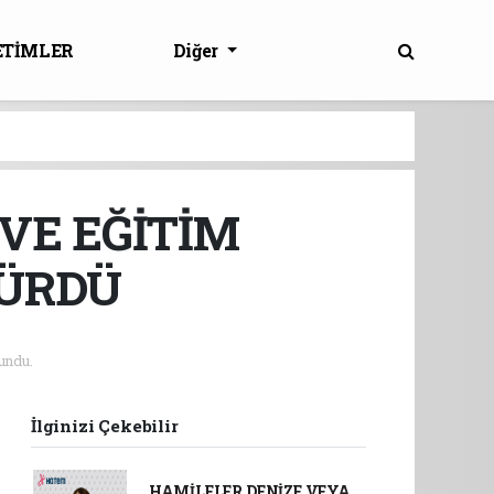
ETİMLER
Diğer
 VE EĞİTİM
SÜRDÜ
undu.
İlginizi Çekebilir
HAMİLELER DENİZE VEYA