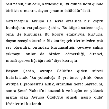
belirterek, “Bu ödül, kardeşliğin, iyi günde kötü günde
birlikte olmanın, dayanışmanın ödülüdür” dedi.
Gaziantep’in Avrupa ile Asya arasında bir köprü
kurduğunu vurgulayan Şahin, “Bu köprü sadece taşla,
bina ile kurulmaz. Bu köprü, empatiyle, kültürle,
dayanışmayla kurulur. Biz kardeş şehirlerimizden çok
şey öğrendik; onlardan kurumsallığı, çevreye sahip
çıkmayı; onlar da bizden cömertliği, direnci,
misafirperverliği öğrendi” diye konuştu.
Başkan Şahin, Avrupa Ödülü’ne giden süreci
hatırlatarak, “Bu yolculuğa 11 yıl önce çıktık. Önce
Avrupa Diploması’nı aldık, ardından Şeref Bayrağı’nı,
sonra Şeref Plaketi’ni kazandık ve bugün en yüksek
aşama olan Avrupa Ödülü’nü almak nasip oldu”
ifadelerini kullandı.