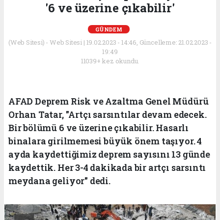
'6 ve üzerine çıkabilir'
GÜNDEM
(Web Sitesi) - Web Sitesi | 19.02.2023 - 14:46, Güncelleme: 21.02.2023 -
19:49
11039+ kez okundu.
AFAD Deprem Risk ve Azaltma Genel Müdürü
Orhan Tatar, "Artçı sarsıntılar devam edecek.
Bir bölümü 6 ve üzerine çıkabilir. Hasarlı
binalara girilmemesi büyük önem taşıyor. 4
ayda kaydettiğimiz deprem sayısını 13 günde
kaydettik. Her 3-4 dakikada bir artçı sarsıntı
meydana geliyor" dedi.