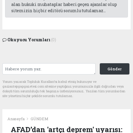
alan hukuki muhataplar haberi geçen ajanslar olup
sitemizin hiç bir editörü sorumlu tutulamaz...
Okuyucu Yorumları
(0)
Gönder
Yorum yazarak Topluluk Kuralları’nı kabul etmiş bulunuyor ve
gaziantepgapgazetesi.com sitesine yaptığınız yorumunuzla ilgili doğrudan veya
dolaylı tüm sorumluluğu tek başınıza üstleniyorsunuz. Yazılan tüm yorumlardan
site yönetimi hiçbir şekilde sorumlu tutulamaz.
Anasayfa
GÜNDEM
AFAD’dan 'artçı deprem' uyarısı: