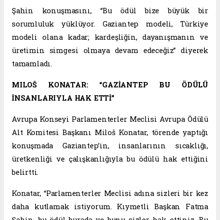
Şahin konuşmasını, “Bu ödül bize büyük bir
sorumluluk yüklüyor. Gaziantep modeli, Türkiye
modeli olana kadar; kardeşliğin, dayanışmanın ve
üretimin simgesi olmaya devam edeceğiz” diyerek
tamamladı.
MILOŠ KONATAR: “GAZİANTEP BU ÖDÜLÜ
İNSANLARIYLA HAK ETTİ”
Avrupa Konseyi Parlamenterler Meclisi Avrupa Ödülü
Alt Komitesi Başkanı Miloš Konatar, törende yaptığı
konuşmada Gaziantep’in, insanlarının sıcaklığı,
üretkenliği ve çalışkanlığıyla bu ödülü hak ettiğini
belirtti.
Konatar, “Parlamenterler Meclisi adına sizleri bir kez
daha kutlamak istiyorum. Kıymetli Başkan Fatma
Şahin, bu ödül burada ve bunu sizler hak ettiniz. Bu