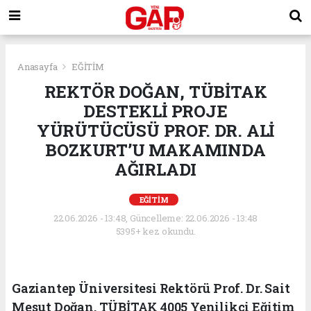
Anasayfa
EĞİTİM
REKTÖR DOĞAN, TÜBİTAK
DESTEKLİ PROJE
YÜRÜTÜCÜSÜ PROF. DR. ALİ
BOZKURT’U MAKAMINDA
AĞIRLADI
EĞİTİM
22.06.2026 - 13:48, Güncelleme: 22.06.2026 - 13:48
5395+ kez okundu.
Gaziantep Üniversitesi Rektörü Prof. Dr. Sait
Mesut Doğan, TÜBİTAK 4005 Yenilikçi Eğitim