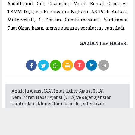
Abdulhamit Gül, Gaziantep Valisi Kemal Çeber ve
TBMM Dışişleri Komisyonu Başkanı, AK Parti Ankara
Milletvekili, 1. Dönem Cumhurbaşkanı Yardımcısı
Fuat Oktay basın mensuplarının sorularını yanıtladı.
GAZIANTEP HABERİ
Anadolu Ajansı (AA), İhlas Haber Ajansı (İHA),
Demirören Haber Ajansı (DHA) ve diğer ajanslar
tarafından eklenen tüm haberler, sitemizin
editörlerinin müdahalesi olmadan ajans
kanallarından çekilmektedir. Bu haberlerde yer
alan hukuki muhataplar haberi geçen ajanslar olup
sitemizin hiç bir editörü sorumlu tutulamaz...