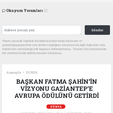
Okuyucu Yorumları
(0)
Gönder
Yorum yazarak Topluluk Kuralları’nı kabul etmiş bulunuyor ve
gaziantepgapgazetesi.com sitesine yaptığınız yorumunuzla ilgili doğrudan veya
dolaylı tüm sorumluluğu tek başınıza üstleniyorsunuz. Yazılan tüm yorumlardan
site yönetimi hiçbir şekilde sorumlu tutulamaz.
Anasayfa
DÜNYA
BAŞKAN FATMA ŞAHİN’İN
VİZYONU GAZİANTEP’E
AVRUPA ÖDÜLÜNÜ GETİRDİ
DÜNYA