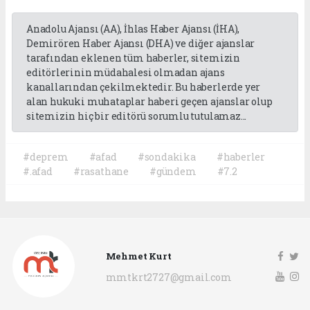
Anadolu Ajansı (AA), İhlas Haber Ajansı (İHA),
Demirören Haber Ajansı (DHA) ve diğer ajanslar
tarafından eklenen tüm haberler, sitemizin
editörlerinin müdahalesi olmadan ajans
kanallarından çekilmektedir. Bu haberlerde yer
alan hukuki muhataplar haberi geçen ajanslar olup
sitemizin hiç bir editörü sorumlu tutulamaz...
#deprem
#afad
#sondakika
#haberler
#.afad
#rasathane
#gündem
#7.2
Mehmet Kurt
mmtkrt2727@gmail.com