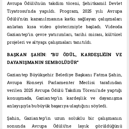
Avrupa Ödülü’nün takdim töreni, Şehitkamil Devlet
Tiyatrosu’nda yapıldı. Program, 2025 yılı Avrupa
Ödülü’nün kazanılmasına katkı sağlayan çalışmaları
anlatan kısa video gösterimiyle başladı. Videoda
Gaziantep’in çevre yatırımları, tarihi mirası, kültürel
projeleri ve altyapı çalışmaları tanıtıldı.
BAŞKAN ŞAHİN: “BU ÖDÜL, KARDEŞLİĞİN VE
DAYANIŞMANIN SEMBOLÜDÜR”
Gaziantep Büyükşehir Belediye Başkanı Fatma Şahin,
Avrupa Konseyi Parlamenter Meclisi tarafından
verilen 2025 Avrupa Ödülü Takdim Töreni'nde yaptığı
konuşmada, Gaziantep’in kardeşlik ve dayanışma
anlayışıyla bu büyük başarıya ulaştığını söyledi.
Şahin, Gaziantep’in uzun soluklu bir çalışmanın
sonunda Avrupa Ödülü’ne layık görüldüğünü