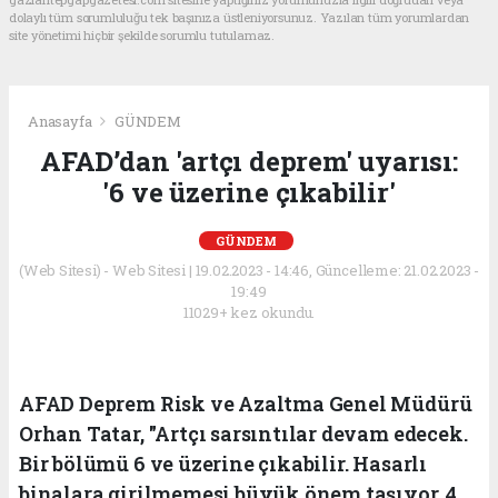
dolaylı tüm sorumluluğu tek başınıza üstleniyorsunuz. Yazılan tüm yorumlardan
site yönetimi hiçbir şekilde sorumlu tutulamaz.
Anasayfa
GÜNDEM
AFAD’dan 'artçı deprem' uyarısı:
'6 ve üzerine çıkabilir'
GÜNDEM
(Web Sitesi) - Web Sitesi | 19.02.2023 - 14:46, Güncelleme: 21.02.2023 -
19:49
11029+ kez okundu.
AFAD Deprem Risk ve Azaltma Genel Müdürü
Orhan Tatar, "Artçı sarsıntılar devam edecek.
Bir bölümü 6 ve üzerine çıkabilir. Hasarlı
binalara girilmemesi büyük önem taşıyor. 4