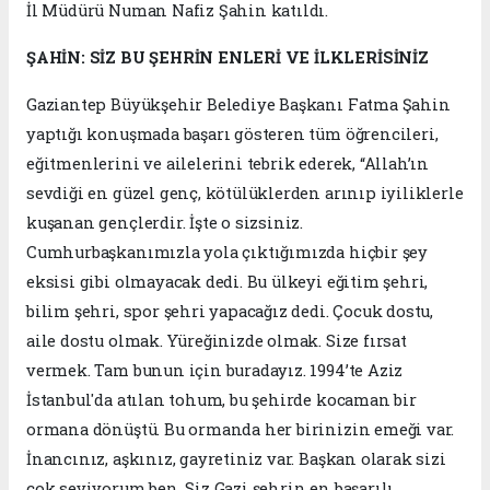
İl Müdürü Numan Nafiz Şahin katıldı.
ŞAHİN: SİZ BU ŞEHRİN ENLERİ VE İLKLERİSİNİZ
Gaziantep Büyükşehir Belediye Başkanı Fatma Şahin
yaptığı konuşmada başarı gösteren tüm öğrencileri,
eğitmenlerini ve ailelerini tebrik ederek, “Allah’ın
sevdiği en güzel genç, kötülüklerden arınıp iyiliklerle
kuşanan gençlerdir. İşte o sizsiniz.
Cumhurbaşkanımızla yola çıktığımızda hiçbir şey
eksisi gibi olmayacak dedi. Bu ülkeyi eğitim şehri,
bilim şehri, spor şehri yapacağız dedi. Çocuk dostu,
aile dostu olmak. Yüreğinizde olmak. Size fırsat
vermek. Tam bunun için buradayız. 1994’te Aziz
İstanbul'da atılan tohum, bu şehirde kocaman bir
ormana dönüştü. Bu ormanda her birinizin emeği var.
İnancınız, aşkınız, gayretiniz var. Başkan olarak sizi
çok seviyorum ben. Siz Gazi şehrin en başarılı