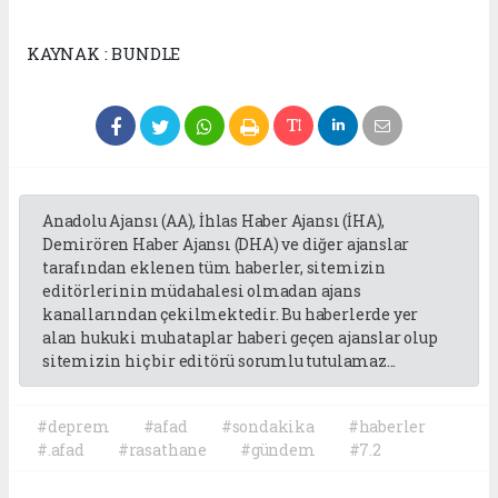
KAYNAK : BUNDLE
Anadolu Ajansı (AA), İhlas Haber Ajansı (İHA),
Demirören Haber Ajansı (DHA) ve diğer ajanslar
tarafından eklenen tüm haberler, sitemizin
editörlerinin müdahalesi olmadan ajans
kanallarından çekilmektedir. Bu haberlerde yer
alan hukuki muhataplar haberi geçen ajanslar olup
sitemizin hiç bir editörü sorumlu tutulamaz...
#deprem
#afad
#sondakika
#haberler
#.afad
#rasathane
#gündem
#7.2