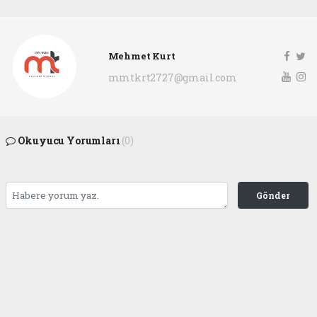
Mehmet Kurt
mmtkrt2727@gmail.com
Okuyucu Yorumları
(0)
Gönder
Yorum yazarak Topluluk Kuralları’nı kabul etmiş bulunuyor ve
gaziantepgapgazetesi.com sitesine yaptığınız yorumunuzla ilgili doğrudan veya
dolaylı tüm sorumluluğu tek başınıza üstleniyorsunuz. Yazılan tüm yorumlardan
site yönetimi hiçbir şekilde sorumlu tutulamaz.
Anasayfa
DÜNYA