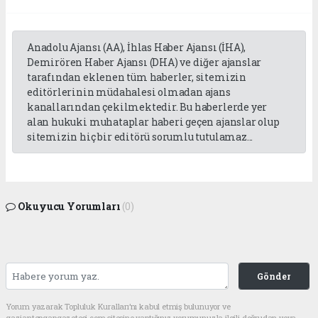
Anadolu Ajansı (AA), İhlas Haber Ajansı (İHA),
Demirören Haber Ajansı (DHA) ve diğer ajanslar
tarafından eklenen tüm haberler, sitemizin
editörlerinin müdahalesi olmadan ajans
kanallarından çekilmektedir. Bu haberlerde yer
alan hukuki muhataplar haberi geçen ajanslar olup
sitemizin hiç bir editörü sorumlu tutulamaz...
Okuyucu Yorumları
(0)
Gönder
Yorum yazarak Topluluk Kuralları’nı kabul etmiş bulunuyor ve
gaziantepgapgazetesi.com sitesine yaptığınız yorumunuzla ilgili doğrudan veya