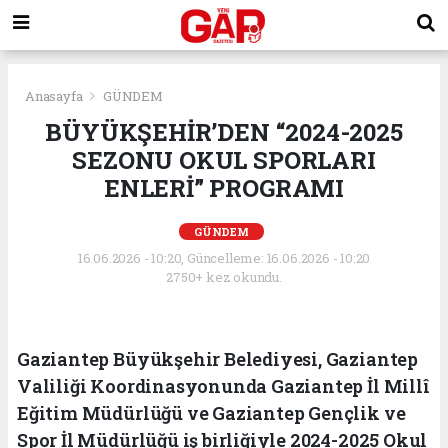
Anasayfa
GÜNDEM
BÜYÜKŞEHİR’DEN “2024-2025
SEZONU OKUL SPORLARI
ENLERİ” PROGRAMI
GÜNDEM
16.06.2026 - 10:20, Güncelleme: 16.06.2026 - 10:20
2750+ kez okundu.
Gaziantep Büyükşehir Belediyesi, Gaziantep
Valiliği Koordinasyonunda Gaziantep İl Millî
Eğitim Müdürlüğü ve Gaziantep Gençlik ve
Spor İl Müdürlüğü iş birliğiyle 2024-2025 Okul