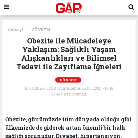
Anasayfa
GÜNDEM
Obezite ile Mücadeleye
Yaklaşım: Sağlıklı Yaşam
Alışkanlıkları ve Bilimsel
Tedavi ile Zayıflama İğneleri
GÜNDEM
16.06.2026 - 10:18, Güncelleme: 16.06.2026 - 10:18
2742+ kez okundu.
Obezite, günümüzde tüm dünyada olduğu gibi
ülkemizde de giderek artan önemli bir halk
sağlığı sorunudur. Diyabet, hipertansiyon,