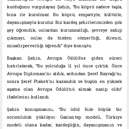
kurduğunu vurgulayan Şahin, “Bu köprü sadece taşla,
bina ile kurulmaz. Bu köprü, empatiyle, kültürle,
dayanışmayla kurulur. Biz kardeş şehirlerimizden çok
şey öğrendik; onlardan kurumsallığı, çevreye sahip
çıkmayı; onlar da bizden cömertliği, direnci,
misafirperverliği öğrendi” diye konuştu.
Başkan Şahin, Avrupa Ödülü’ne giden süreci
hatırlatarak, “Bu yolculuğa 11 yıl önce çıktık. Önce
Avrupa Diploması’nı aldık, ardından Şeref Bayrağı’nı,
sonra Şeref Plaketi’ni kazandık ve bugün en yüksek
aşama olan Avrupa Ödülü’nü almak nasip oldu”
ifadelerini kullandı.
Şahin konuşmasını, “Bu ödül bize büyük bir
sorumluluk yüklüyor. Gaziantep modeli, Türkiye
modeli olana kadar; kardeşliğin, dayanışmanın ve