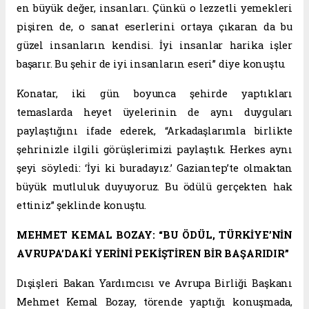
en büyük değer, insanları. Çünkü o lezzetli yemekleri
pişiren de, o sanat eserlerini ortaya çıkaran da bu
güzel insanların kendisi. İyi insanlar harika işler
başarır. Bu şehir de iyi insanların eseri” diye konuştu.
Konatar, iki gün boyunca şehirde yaptıkları
temaslarda heyet üyelerinin de aynı duyguları
paylaştığını ifade ederek, “Arkadaşlarımla birlikte
şehrinizle ilgili görüşlerimizi paylaştık. Herkes aynı
şeyi söyledi: ‘İyi ki buradayız.’ Gaziantep’te olmaktan
büyük mutluluk duyuyoruz. Bu ödülü gerçekten hak
ettiniz” şeklinde konuştu.
MEHMET KEMAL BOZAY: “BU ÖDÜL, TÜRKİYE’NİN
AVRUPA’DAKİ YERİNİ PEKİŞTİREN BİR BAŞARIDIR”
Dışişleri Bakan Yardımcısı ve Avrupa Birliği Başkanı
Mehmet Kemal Bozay, törende yaptığı konuşmada,