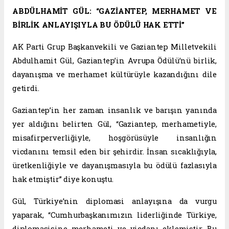
ABDÜLHAMİT GÜL: “GAZİANTEP, MERHAMET VE
BİRLİK ANLAYIŞIYLA BU ÖDÜLÜ HAK ETTİ”
AK Parti Grup Başkanvekili ve Gaziantep Milletvekili
Abdulhamit Gül, Gaziantep’in Avrupa Ödülü’nü birlik,
dayanışma ve merhamet kültürüyle kazandığını dile
getirdi.
Gaziantep’in her zaman insanlık ve barışın yanında
yer aldığını belirten Gül, “Gaziantep, merhametiyle,
misafirperverliğiyle, hoşgörüsüyle insanlığın
vicdanını temsil eden bir şehirdir. İnsan sıcaklığıyla,
üretkenliğiyle ve dayanışmasıyla bu ödülü fazlasıyla
hak etmiştir” diye konuştu.
Gül, Türkiye’nin diplomasi anlayışına da vurgu
yaparak, “Cumhurbaşkanımızın liderliğinde Türkiye,
diplomasisine merhameti ve vicdanı eklemiştir. Bu