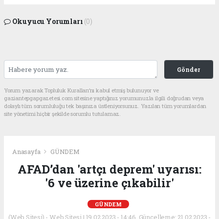
Okuyucu Yorumları
(0)
Gönder
Yorum yazarak Topluluk Kuralları’nı kabul etmiş bulunuyor ve
gaziantepgapgazetesi.com sitesine yaptığınız yorumunuzla ilgili doğrudan veya
dolaylı tüm sorumluluğu tek başınıza üstleniyorsunuz. Yazılan tüm yorumlardan
site yönetimi hiçbir şekilde sorumlu tutulamaz.
Anasayfa
GÜNDEM
AFAD’dan 'artçı deprem' uyarısı:
'6 ve üzerine çıkabilir'
GÜNDEM
(Web Sitesi) - Web Sitesi | 19.02.2023 - 14:46, Güncelleme: 21.02.2023 -