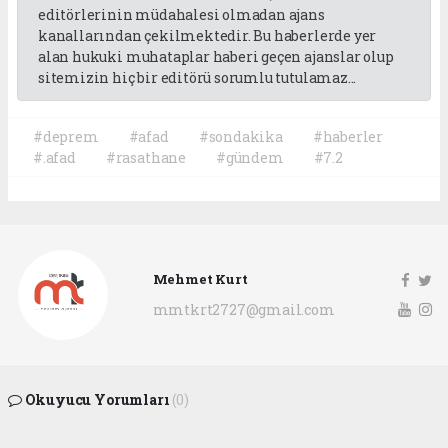
editörlerinin müdahalesi olmadan ajans
kanallarından çekilmektedir. Bu haberlerde yer
alan hukuki muhataplar haberi geçen ajanslar olup
sitemizin hiç bir editörü sorumlu tutulamaz...
#deprem
#afad
#sondakika
#haberler
#.afad
#rasathane
#gündem
#7.2
Mehmet Kurt
mmtkrt2727@gmail.com
Okuyucu Yorumları
(0)