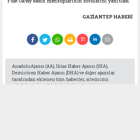
Fuat Oktay basın mensuplarının sorularını yanıtladı.
GAZIANTEP HABERİ
Anadolu Ajansı (AA), İhlas Haber Ajansı (İHA),
Demirören Haber Ajansı (DHA) ve diğer ajanslar
tarafından eklenen tüm haberler, sitemizin
editörlerinin müdahalesi olmadan ajans
kanallarından çekilmektedir. Bu haberlerde yer
alan hukuki muhataplar haberi geçen ajanslar olup
sitemizin hiç bir editörü sorumlu tutulamaz...
Okuyucu Yorumları
(0)