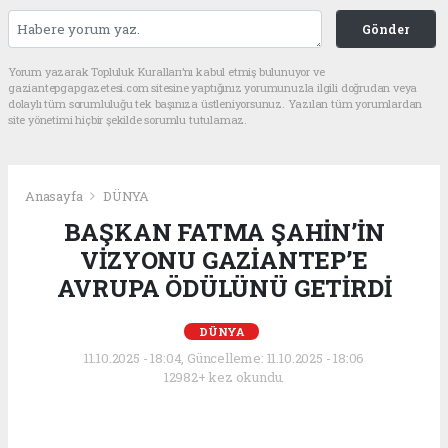
Gönder
Yorum yazarak Topluluk Kuralları’nı kabul etmiş bulunuyor ve
gaziantepgapgazetesi.com sitesine yaptığınız yorumunuzla ilgili doğrudan veya
dolaylı tüm sorumluluğu tek başınıza üstleniyorsunuz. Yazılan tüm yorumlardan
site yönetimi hiçbir şekilde sorumlu tutulamaz.
Anasayfa
DÜNYA
BAŞKAN FATMA ŞAHİN’İN
VİZYONU GAZİANTEP’E
AVRUPA ÖDÜLÜNÜ GETİRDİ
DÜNYA
11.10.2025 - 18:04, Güncelleme: 11.10.2025 - 18:06
12982+ kez okundu.