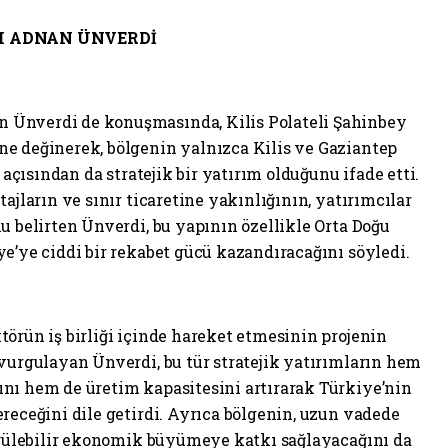
I ADNAN ÜNVERDİ
 Ünverdi de konuşmasında, Kilis Polateli Şahinbey
e değinerek, bölgenin yalnızca Kilis ve Gaziantep
ı açısından da stratejik bir yatırım olduğunu ifade etti.
ajların ve sınır ticaretine yakınlığının, yatırımcılar
u belirten Ünverdi, bu yapının özellikle Orta Doğu
e’ye ciddi bir rekabet gücü kazandıracağını söyledi.
örün iş birliği içinde hareket etmesinin projenin
 vurgulayan Ünverdi, bu tür stratejik yatırımların hem
nı hem de üretim kapasitesini artırarak Türkiye’nin
receğini dile getirdi. Ayrıca bölgenin, uzun vadede
dürülebilir ekonomik büyümeye katkı sağlayacağını da