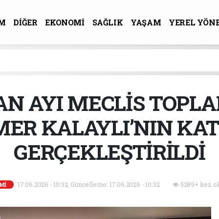
M
DİĞER
EKONOMİ
SAĞLIK
YAŞAM
YEREL YÖN
R-SANAT
N AYI MECLİS TOPLAN
MER KALAYLI’NIN KA
GERÇEKLEŞTİRİLDİ
17.06.2026 - 10:32, Güncelleme: 17.06.2026 - 10:32
5289+ kez o
Mİ