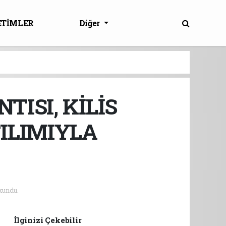
ETİMLER
Diğer
TISI, KİLİS
TILIMIYLA
kundu.
İlginizi Çekebilir