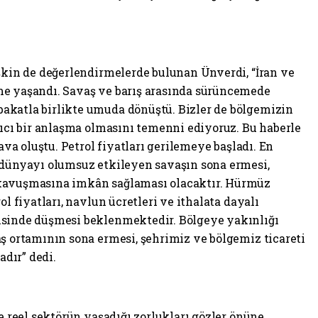
işkin de değerlendirmelerde bulunan Ünverdi, “İran ve
me yaşandı. Savaş ve barış arasında sürüncemede
akatla birlikte umuda dönüştü. Bizler de bölgemizin
lıcı bir anlaşma olmasını temenni ediyoruz. Bu haberle
hava oluştu. Petrol fiyatları gerilemeye başladı. En
 dünyayı olumsuz etkileyen savaşın sona ermesi,
 kavuşmasına imkân sağlaması olacaktır. Hürmüz
ol fiyatları, navlun ücretleri ve ithalata dayalı
isinde düşmesi beklenmektedir. Bölgeye yakınlığı
aş ortamının sona ermesi, şehrimiz ve bölgemiz ticareti
dır” dedi.
le reel sektörün yaşadığı zorlukları gözler önüne