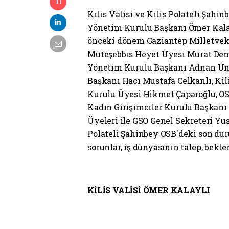
Kilis Valisi ve Kilis Polateli Şah
Yönetim Kurulu Başkanı Ömer Kala
önceki dönem Gaziantep Milletvekil
Müteşebbis Heyet Üyesi Murat Demi
Yönetim Kurulu Başkanı Adnan Ünve
Başkanı Hacı Mustafa Celkanlı, Kil
Kurulu Üyesi Hikmet Çaparoğlu, O
Kadın Girişimciler Kurulu Başkanı
Üyeleri ile GSO Genel Sekreteri Yus
Polateli Şahinbey OSB'deki son du
sorunlar, iş dünyasının talep, bekle
KİLİS VALİSİ ÖMER KALAYLI