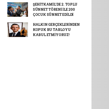
ŞEHİTKAMİL'DE 2. TOPLU
SÜNNET TÖRENİ İLE 200
ÇOCUK SÜNNET EDİLDİ
HALKIN GERÇEKLERİNDEN
KOPUK BU TABLOYU
KABUL ETMİYORUZ!