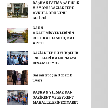
BAŞKAN FATMA ŞAHİN’İN
VİZYONU GAZİANTEP’E
AVRUPA ÖDÜLÜNÜ
GETİRDİ
GAÜN
AKADEMİSYENLERİNİN
COST KATILIMI ÜÇ KAT
ARTTI
GAZİANTEP BÜYÜKŞEHİR
ENGELLERİ KALDIRMAYA
DEVAM EDİYOR
Gaziantep için 3 önemli
uyarı
BAŞKAN YILMAZ’DAN
GAZİKENT VE BEYKENT
MAHALLELERİNE ZİYARET