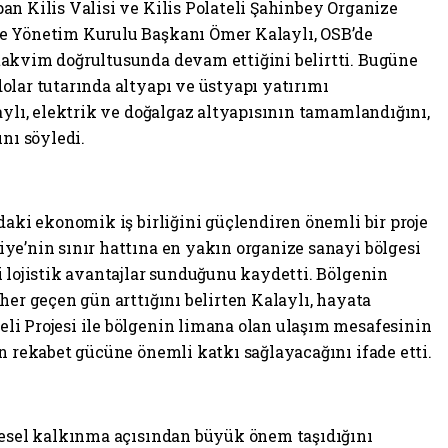
an Kilis Valisi ve Kilis Polateli Şahinbey Organize
e Yönetim Kurulu Başkanı Ömer Kalaylı, OSB’de
takvim doğrultusunda devam ettiğini belirtti. Bugüne
olar tutarında altyapı ve üstyapı yatırımı
aylı, elektrik ve doğalgaz altyapısının tamamlandığını,
ını söyledi.
daki ekonomik iş birliğini güçlendiren önemli bir proje
ye’nin sınır hattına en yakın organize sanayi bölgesi
i lojistik avantajlar sunduğunu kaydetti. Bölgenin
her geçen gün arttığını belirten Kalaylı, hayata
i Projesi ile bölgenin limana olan ulaşım mesafesinin
n rekabet gücüne önemli katkı sağlayacağını ifade etti.
gesel kalkınma açısından büyük önem taşıdığını