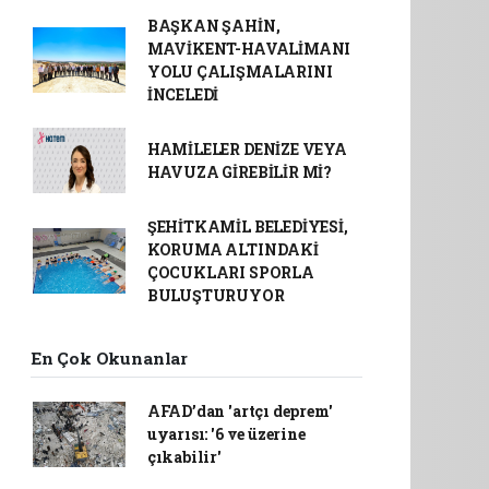
BAŞKAN ŞAHİN,
MAVİKENT-HAVALİMANI
YOLU ÇALIŞMALARINI
İNCELEDİ
HAMİLELER DENİZE VEYA
HAVUZA GİREBİLİR Mİ?
ŞEHİTKAMİL BELEDİYESİ,
KORUMA ALTINDAKİ
ÇOCUKLARI SPORLA
BULUŞTURUYOR
En Çok Okunanlar
AFAD’dan 'artçı deprem'
uyarısı: '6 ve üzerine
çıkabilir'