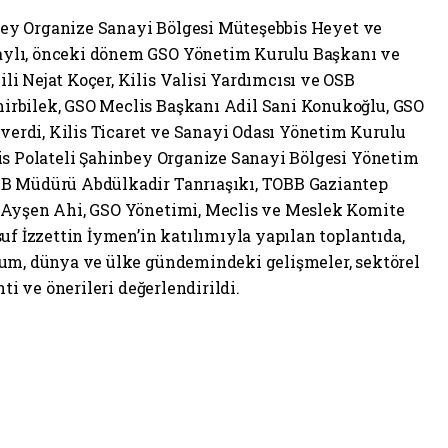
inbey Organize Sanayi Bölgesi Müteşebbis Heyet ve
ylı, önceki dönem GSO Yönetim Kurulu Başkanı ve
i Nejat Koçer, Kilis Valisi Yardımcısı ve OSB
rbilek, GSO Meclis Başkanı Adil Sani Konukoğlu, GSO
rdi, Kilis Ticaret ve Sanayi Odası Yönetim Kurulu
is Polateli Şahinbey Organize Sanayi Bölgesi Yönetim
SB Müdürü Abdülkadir Tanrıaşıkı, TOBB Gaziantep
 Ayşen Ahi, GSO Yönetimi, Meclis ve Meslek Komite
uf İzzettin İymen’in katılımıyla yapılan toplantıda,
rum, dünya ve ülke gündemindeki gelişmeler, sektörel
nti ve önerileri değerlendirildi.