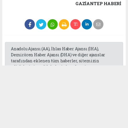
GAZIANTEP HABERİ
Anadolu Ajansı (AA), İhlas Haber Ajansı (İHA),
Demirören Haber Ajansı (DHA) ve diğer ajanslar
tarafından eklenen tüm haberler, sitemizin
editörlerinin müdahalesi olmadan ajans
kanallarından çekilmektedir. Bu haberlerde yer
alan hukuki muhataplar haberi geçen ajanslar olup
sitemizin hiç bir editörü sorumlu tutulamaz...
Okuyucu Yorumları
(0)