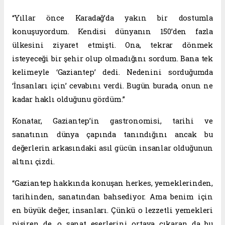
“Yıllar önce Karadağ’da yakın bir dostumla
konuşuyordum. Kendisi dünyanın 150’den fazla
ülkesini ziyaret etmişti. Ona, tekrar dönmek
isteyeceği bir şehir olup olmadığını sordum. Bana tek
kelimeyle ‘Gaziantep’ dedi. Nedenini sorduğumda
‘İnsanları için’ cevabını verdi. Bugün burada, onun ne
kadar haklı olduğunu gördüm.”
Konatar, Gaziantep’in gastronomisi, tarihi ve
sanatının dünya çapında tanındığını ancak bu
değerlerin arkasındaki asıl gücün insanlar olduğunun
altını çizdi.
“Gaziantep hakkında konuşan herkes, yemeklerinden,
tarihinden, sanatından bahsediyor. Ama benim için
en büyük değer, insanları. Çünkü o lezzetli yemekleri
pişiren de, o sanat eserlerini ortaya çıkaran da bu