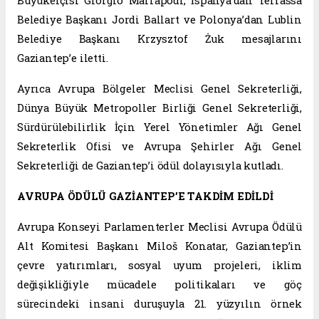
Büyükelçisi Giorgio Marrapodi, İspanya’dan Terrassa
Belediye Başkanı Jordi Ballart ve Polonya’dan Lublin
Belediye Başkanı Krzysztof Żuk mesajlarını
Gaziantep’e iletti.
Ayrıca Avrupa Bölgeler Meclisi Genel Sekreterliği,
Dünya Büyük Metropoller Birliği Genel Sekreterliği,
Sürdürülebilirlik İçin Yerel Yönetimler Ağı Genel
Sekreterlik Ofisi ve Avrupa Şehirler Ağı Genel
Sekreterliği de Gaziantep’i ödül dolayısıyla kutladı.
AVRUPA ÖDÜLÜ GAZİANTEP’E TAKDİM EDİLDİ
Avrupa Konseyi Parlamenterler Meclisi Avrupa Ödülü
Alt Komitesi Başkanı Miloš Konatar, Gaziantep’in
çevre yatırımları, sosyal uyum projeleri, iklim
değişikliğiyle mücadele politikaları ve göç
sürecindeki insani duruşuyla 21. yüzyılın örnek