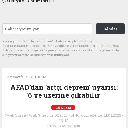
Okuyucu Yorumları
(0)
Gönder
Yorum yazarak Topluluk Kuralları’nı kabul etmiş bulunuyor ve
gaziantepgapgazetesi.com sitesine yaptığınız yorumunuzla ilgili doğrudan veya
dolaylı tüm sorumluluğu tek başınıza üstleniyorsunuz. Yazılan tüm yorumlardan
site yönetimi hiçbir şekilde sorumlu tutulamaz.
Anasayfa
GÜNDEM
AFAD’dan 'artçı deprem' uyarısı:
'6 ve üzerine çıkabilir'
GÜNDEM
(Web Sitesi) - Web Sitesi | 19.02.2023 - 14:46, Güncelleme: 21.02.2023 -
19:49
11035+ kez okundu.