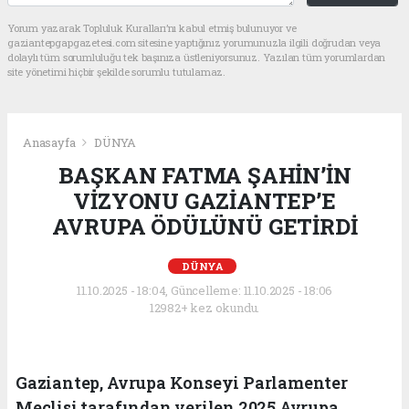
Yorum yazarak Topluluk Kuralları’nı kabul etmiş bulunuyor ve
gaziantepgapgazetesi.com sitesine yaptığınız yorumunuzla ilgili doğrudan veya
dolaylı tüm sorumluluğu tek başınıza üstleniyorsunuz. Yazılan tüm yorumlardan
site yönetimi hiçbir şekilde sorumlu tutulamaz.
Anasayfa
DÜNYA
BAŞKAN FATMA ŞAHİN’İN
VİZYONU GAZİANTEP’E
AVRUPA ÖDÜLÜNÜ GETİRDİ
DÜNYA
11.10.2025 - 18:04, Güncelleme: 11.10.2025 - 18:06
12982+ kez okundu.
Gaziantep, Avrupa Konseyi Parlamenter
Meclisi tarafından verilen 2025 Avrupa