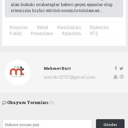
alan hukuki muhataplar haberi geçen ajanslar olup
sitemizin hiç bir editörü sorumlu tutulamaz...
#deprem
#afad
#sondakika
#haberler
#.afad
#rasathane
#gündem
#7.2
Mehmet Kurt
mmtkrt2727@gmail.com
Okuyucu Yorumları
(0)
Gönder