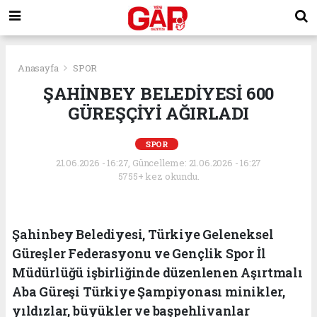
Anasayfa
SPOR
ŞAHİNBEY BELEDİYESİ 600
GÜREŞÇİYİ AĞIRLADI
SPOR
21.06.2026 - 16:27, Güncelleme: 21.06.2026 - 16:27
5755+ kez okundu.
Şahinbey Belediyesi, Türkiye Geleneksel
Güreşler Federasyonu ve Gençlik Spor İl
Müdürlüğü işbirliğinde düzenlenen Aşırtmalı
Aba Güreşi Türkiye Şampiyonası minikler,
yıldızlar, büyükler ve başpehlivanlar