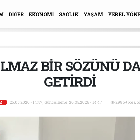
M
DİĞER
EKONOMİ
SAĞLIK
YAŞAM
YEREL YÖN
R-SANAT
LMAZ BİR SÖZÜNÜ D
GETİRDİ
26.05.2026 - 14:47, Güncelleme: 26.05.2026 - 14:47
2996+ kez o
M