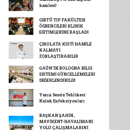
hamlesi!
GİBTÜ TIP FAKÜLTESİ
ÖĞRENCİLERİ KLİNİK
EĞİTİMLERİNE BAŞLADI
ÇİKOLATA KİSTİ HAMİLE
KALMAYI
ZORLAŞTIRABİLİR
GAÜN’DE BOLOGNA BİLGİ
SİSTEMİ GÜNCELLEMELERİ
DEĞERLENDİRİLDİ
Yazın Sessiz Tehlikesi:
Kulak Enfeksiyonları
BAŞKAN ŞAHİN,
MAVİKENT-HAVALİMANI
YOLU ÇALIŞMALARINI