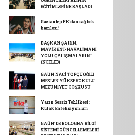
ÖĞRENCİLERİ KLİNİK
EĞİTİMLERİNE BAŞLADI
Gaziantep FK'dan sağ bek
hamlesi!
BAŞKAN ŞAHİN,
MAVİKENT-HAVALİMANI
YOLU ÇALIŞMALARINI
İNCELEDİ
GAÜN NACİ TOPÇUOĞLU
MESLEK YÜKSEKOKULU
MEZUNİYET COŞKUSU
Yazın Sessiz Tehlikesi:
Kulak Enfeksiyonları
GAÜN’DE BOLOGNA BİLGİ
SİSTEMİ GÜNCELLEMELERİ