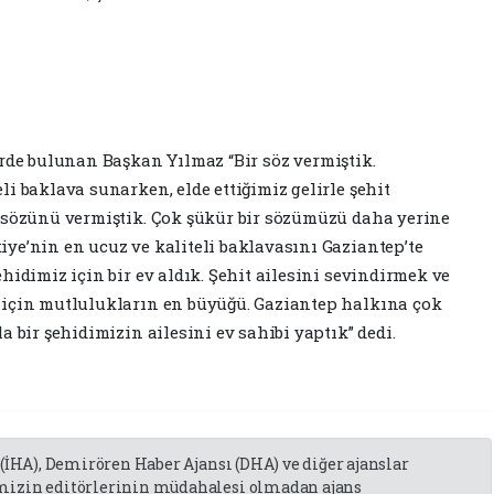
lerde bulunan Başkan Yılmaz
“Bir söz vermiştik.
i baklava sunarken, elde ettiğimiz gelirle şehit
n sözünü vermiştik. Çok şükür bir sözümüzü daha yerine
ye’nin en ucuz ve kaliteli baklavasını Gaziantep’te
hidimiz için bir ev aldık. Şehit ailesini sevindirmek ve
 için mutlulukların en büyüğü. Gaziantep halkına çok
a bir şehidimizin ailesini ev sahibi yaptık” dedi.
 (İHA), Demirören Haber Ajansı (DHA) ve diğer ajanslar
emizin editörlerinin müdahalesi olmadan ajans