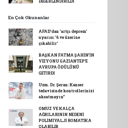
DEĞERLENDİRİLDİ
En Çok Okunanlar
AFAD’dan 'artçı deprem'
uyarısı: '6 ve üzerine
çıkabilir'
BAŞKAN FATMA ŞAHİN’İN
VİZYONU GAZİANTEP’E
AVRUPA ÖDÜLÜNÜ
GETİRDİ
Uzm. Dr. Şeran: Kanser
tedavisinde kontrollerinizi
aksatmayın"
OMUZ VE KALÇA
AĞRILARININ NEDENİ
POLİMİYALJİ ROMATİKA
OLABİLİR