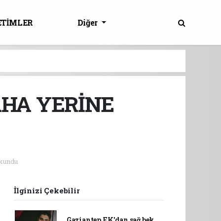
ETİMLER
Diğer
AHA YERİNE
kundu.
İlginizi Çekebilir
Gaziantep FK'dan sağ bek