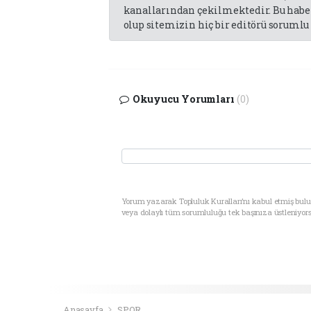
kanallarından çekilmektedir. Bu haber
olup sitemizin hiç bir editörü sorumlu 
Okuyucu Yorumları
(0)
Yorum yazarak Topluluk Kuralları’nı kabul etmiş bul
veya dolaylı tüm sorumluluğu tek başınıza üstleniyor
Anasayfa
SPOR