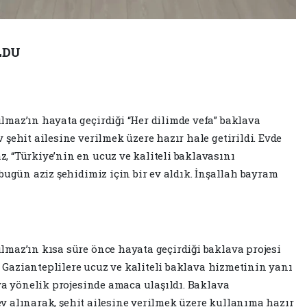
OLDU
maz’ın hayata geçirdiği “Her dilimde vefa” baklava
şehit ailesine verilmek üzere hazır hale getirildi. Evde
 “Türkiye’nin en ucuz ve kaliteli baklavasını
bugün aziz şehidimiz için bir ev aldık. İnşallah bayram
maz’ın kısa süre önce hayata geçirdiği baklava projesi
ın Gazianteplilere ucuz ve kaliteli baklava hizmetinin yanı
ya yönelik projesinde amaca ulaşıldı. Baklava
 ev alınarak, şehit ailesine verilmek üzere kullanıma hazır