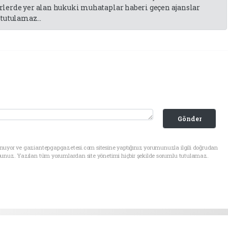
lerde yer alan hukuki muhataplar haberi geçen ajanslar
tutulamaz...
Gönder
unuyor ve gaziantepgapgazetesi.com sitesine yaptığınız yorumunuzla ilgili doğrudan
sunuz. Yazılan tüm yorumlardan site yönetimi hiçbir şekilde sorumlu tutulamaz.