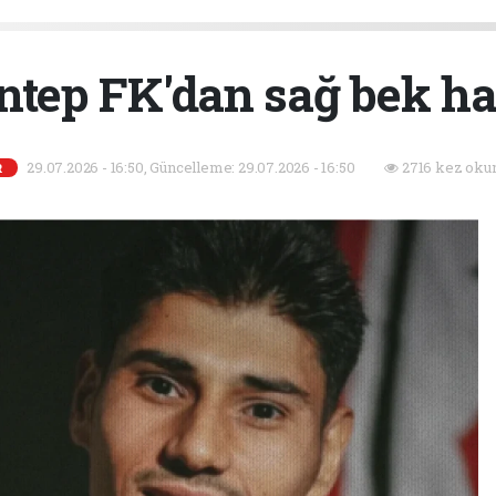
ntep FK'dan sağ bek ha
29.07.2026 - 16:50, Güncelleme: 29.07.2026 - 16:50
2716 kez oku
R