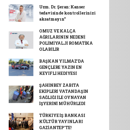
Uzm. Dr. Şeran: Kanser
tedavisinde kontrollerinizi
aksatmayın"
OMUZ VE KALÇA
AĞRILARININ NEDENİ
POLİMİYALJİ ROMATİKA
OLABİLİR
BAŞKAN YILMAZ’DA
GENÇLERE YAZIN EN
KEYİFLİ HEDİYESİ
ŞAHİNBEY ZABITA
EKİPLERİ VATANDAŞIN
SAĞLIĞI İLE OYNAYAN
İŞYERİNİ MÜHÜRLEDİ
TÜRKİYE İŞ BANKASI
KÜLTÜR YAYINLARI
GAZİANTEP’TE!