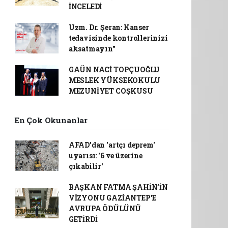
İNCELEDİ
Uzm. Dr. Şeran: Kanser
tedavisinde kontrollerinizi
aksatmayın"
GAÜN NACİ TOPÇUOĞLU
MESLEK YÜKSEKOKULU
MEZUNİYET COŞKUSU
En Çok Okunanlar
AFAD’dan 'artçı deprem'
uyarısı: '6 ve üzerine
çıkabilir'
BAŞKAN FATMA ŞAHİN’İN
VİZYONU GAZİANTEP’E
AVRUPA ÖDÜLÜNÜ
GETİRDİ