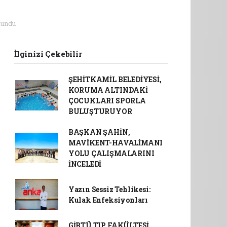
undu.
İlginizi Çekebilir
ŞEHİTKAMİL BELEDİYESİ,
KORUMA ALTINDAKİ
ÇOCUKLARI SPORLA
BULUŞTURUYOR
BAŞKAN ŞAHİN,
MAVİKENT-HAVALİMANI
YOLU ÇALIŞMALARINI
İNCELEDİ
Yazın Sessiz Tehlikesi:
Kulak Enfeksiyonları
GİBTÜ TIP FAKÜLTESİ