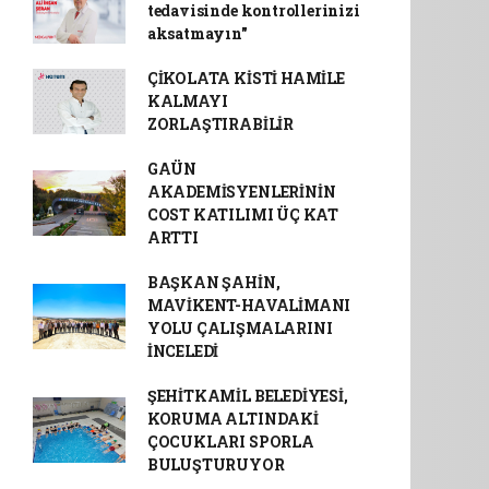
tedavisinde kontrollerinizi
aksatmayın"
ÇİKOLATA KİSTİ HAMİLE
KALMAYI
ZORLAŞTIRABİLİR
GAÜN
AKADEMİSYENLERİNİN
COST KATILIMI ÜÇ KAT
ARTTI
BAŞKAN ŞAHİN,
MAVİKENT-HAVALİMANI
YOLU ÇALIŞMALARINI
İNCELEDİ
ŞEHİTKAMİL BELEDİYESİ,
KORUMA ALTINDAKİ
ÇOCUKLARI SPORLA
BULUŞTURUYOR