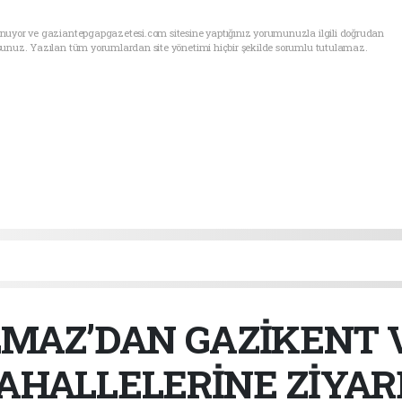
unuyor ve gaziantepgapgazetesi.com sitesine yaptığınız yorumunuzla ilgili doğrudan
sunuz. Yazılan tüm yorumlardan site yönetimi hiçbir şekilde sorumlu tutulamaz.
LMAZ’DAN GAZİKENT 
AHALLELERİNE ZİYAR