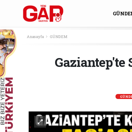
GÜNDE
KÜLTÜ
Anasayfa
GÜNDEM
Gaziantep'te
GÜND