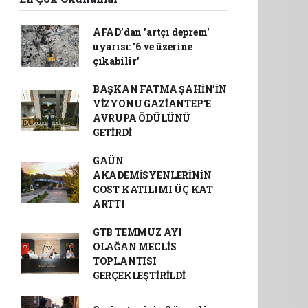
AFAD’dan 'artçı deprem'
uyarısı: '6 ve üzerine
çıkabilir'
BAŞKAN FATMA ŞAHİN’İN
VİZYONU GAZİANTEP’E
AVRUPA ÖDÜLÜNÜ
GETİRDİ
GAÜN
AKADEMİSYENLERİNİN
COST KATILIMI ÜÇ KAT
ARTTI
GTB TEMMUZ AYI
OLAĞAN MECLİS
TOPLANTISI
GERÇEKLEŞTİRİLDİ