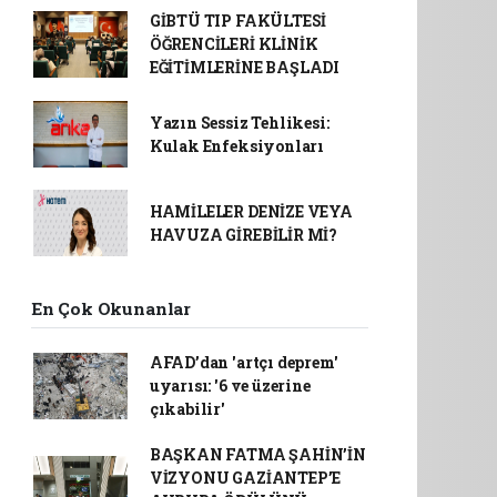
GİBTÜ TIP FAKÜLTESİ
ÖĞRENCİLERİ KLİNİK
EĞİTİMLERİNE BAŞLADI
Yazın Sessiz Tehlikesi:
Kulak Enfeksiyonları
HAMİLELER DENİZE VEYA
HAVUZA GİREBİLİR Mİ?
En Çok Okunanlar
AFAD’dan 'artçı deprem'
uyarısı: '6 ve üzerine
çıkabilir'
BAŞKAN FATMA ŞAHİN’İN
VİZYONU GAZİANTEP’E