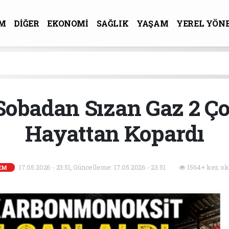
M
DİĞER
EKONOMİ
SAĞLIK
YAŞAM
YEREL YÖN
R-SANAT
 Sobadan Sızan Gaz 2 Ç
Hayattan Kopardı
17.05.2026 - 23:51, Güncelleme: 17.05.2026 - 23:51
1564+ kez ok
EM