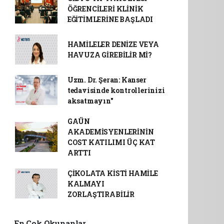
ÖĞRENCİLERİ KLİNİK
EĞİTİMLERİNE BAŞLADI
HAMİLELER DENİZE VEYA
HAVUZA GİREBİLİR Mİ?
Uzm. Dr. Şeran: Kanser
tedavisinde kontrollerinizi
aksatmayın"
GAÜN
AKADEMİSYENLERİNİN
COST KATILIMI ÜÇ KAT
ARTTI
ÇİKOLATA KİSTİ HAMİLE
KALMAYI
ZORLAŞTIRABİLİR
En Çok Okunanlar