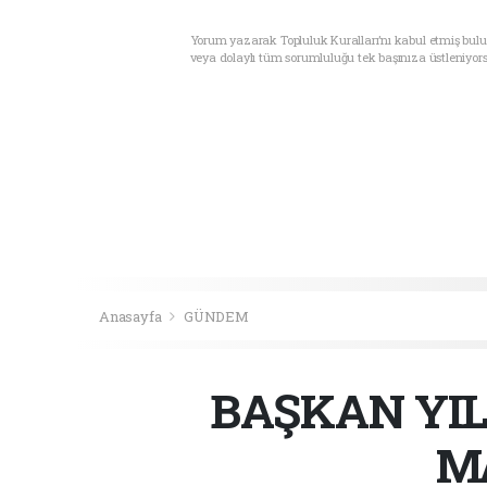
Yorum yazarak Topluluk Kuralları’nı kabul etmiş bul
veya dolaylı tüm sorumluluğu tek başınıza üstleniyor
Anasayfa
GÜNDEM
BAŞKAN YI
M