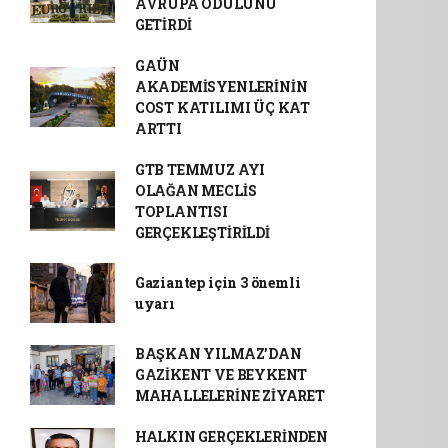
AVRUPA ÖDÜLÜNÜ
GETİRDİ
GAÜN
AKADEMİSYENLERİNİN
COST KATILIMI ÜÇ KAT
ARTTI
GTB TEMMUZ AYI
OLAĞAN MECLİS
TOPLANTISI
GERÇEKLEŞTİRİLDİ
Gaziantep için 3 önemli
uyarı
BAŞKAN YILMAZ’DAN
GAZİKENT VE BEYKENT
MAHALLELERİNE ZİYARET
HALKIN GERÇEKLERİNDEN