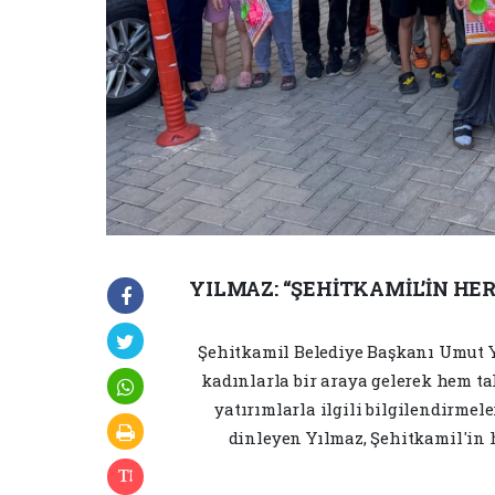
YILMAZ: “ŞEHİTKAMİL’İN HE
Şehitkamil Belediye Başkanı Umut Y
kadınlarla bir araya gelerek hem t
yatırımlarla ilgili bilgilendirmel
dinleyen Yılmaz, Şehitkamil'in h