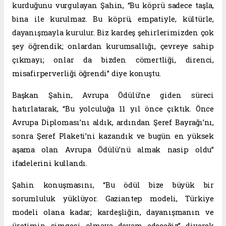
kurduğunu vurgulayan Şahin, “Bu köprü sadece taşla,
bina ile kurulmaz. Bu köprü, empatiyle, kültürle,
dayanışmayla kurulur. Biz kardeş şehirlerimizden çok
şey öğrendik; onlardan kurumsallığı, çevreye sahip
çıkmayı; onlar da bizden cömertliği, direnci,
misafirperverliği öğrendi” diye konuştu.
Başkan Şahin, Avrupa Ödülü’ne giden süreci
hatırlatarak, “Bu yolculuğa 11 yıl önce çıktık. Önce
Avrupa Diploması’nı aldık, ardından Şeref Bayrağı’nı,
sonra Şeref Plaketi’ni kazandık ve bugün en yüksek
aşama olan Avrupa Ödülü’nü almak nasip oldu”
ifadelerini kullandı.
Şahin konuşmasını, “Bu ödül bize büyük bir
sorumluluk yüklüyor. Gaziantep modeli, Türkiye
modeli olana kadar; kardeşliğin, dayanışmanın ve
üretimin simgesi olmaya devam edeceğiz” diyerek