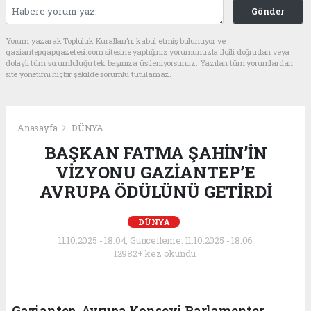
Gönder
Yorum yazarak Topluluk Kuralları’nı kabul etmiş bulunuyor ve
gaziantepgapgazetesi.com sitesine yaptığınız yorumunuzla ilgili doğrudan veya
dolaylı tüm sorumluluğu tek başınıza üstleniyorsunuz. Yazılan tüm yorumlardan
site yönetimi hiçbir şekilde sorumlu tutulamaz.
Anasayfa
DÜNYA
BAŞKAN FATMA ŞAHİN’İN
VİZYONU GAZİANTEP’E
AVRUPA ÖDÜLÜNÜ GETİRDİ
DÜNYA
11.10.2025 - 18:04, Güncelleme: 11.10.2025 - 18:06
12982+ kez okundu.
Gaziantep, Avrupa Konseyi Parlamenter