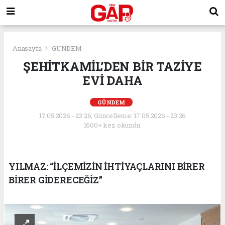
Anasayfa
GÜNDEM
ŞEHİTKAMİL’DEN BİR TAZİYE
EVİ DAHA
GÜNDEM
17.05.2026 - 23:26, Güncelleme: 17.05.2026 - 23:26
1600+ kez okundu.
YILMAZ: “İLÇEMİZİN İHTİYAÇLARINI BİRER
BİRER GİDERECEĞİZ”