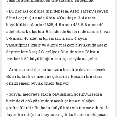
Tatar'ın konuşmasından öne çıkanlar şu şekilde:
- Bu her iki çok sıra dışı deprem. Artçı sarsıntı sayısı
6 bini geçti. Şu anda 6 bin 40'a ulaştı. 3-4 arası
büyüklükte olanlar 1628, 4-5 arası 436, 5-6 arası 40
adet olarak ölçüldü. Bir adet de 6üzerinde sarsıntı var.
5-6 arası 40 adet artçı sarsıntı, son 4 ayda
yaşadığımız İzmir ve düzce merkezi büyüklüğündeki
depremlere karşılık geliyor. Dün de yine Göksun
merkezli 5.1 büyüklüğünde artçı meydana geldi.
- Artçı sarsıntılar daha uzun bir süre devam edecek.
Bu artçılar 5 ve üzerine çıkabilir. Hasarlı binalara
girilmemesi büyük önem taşıyor.
- Sosyal medyada sıkça paylaşılan görüntülerden
birindeki gökyüzünde şimşek çakması olağan
görüntülerdir. Bu kadar büyük bir sürtünme etkisi ile
fayın kırıldığı hat boyunca ışık kütlesinin oluşması