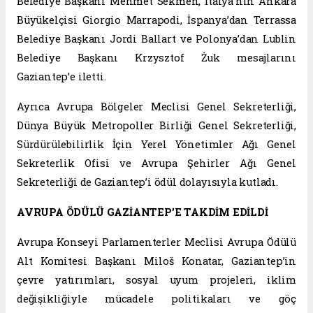
Belediye Başkanı Mehmet Sekmen, İtalya’nın Ankara
Büyükelçisi Giorgio Marrapodi, İspanya’dan Terrassa
Belediye Başkanı Jordi Ballart ve Polonya’dan Lublin
Belediye Başkanı Krzysztof Żuk mesajlarını
Gaziantep’e iletti.
Ayrıca Avrupa Bölgeler Meclisi Genel Sekreterliği,
Dünya Büyük Metropoller Birliği Genel Sekreterliği,
Sürdürülebilirlik İçin Yerel Yönetimler Ağı Genel
Sekreterlik Ofisi ve Avrupa Şehirler Ağı Genel
Sekreterliği de Gaziantep’i ödül dolayısıyla kutladı.
AVRUPA ÖDÜLÜ GAZİANTEP’E TAKDİM EDİLDİ
Avrupa Konseyi Parlamenterler Meclisi Avrupa Ödülü
Alt Komitesi Başkanı Miloš Konatar, Gaziantep’in
çevre yatırımları, sosyal uyum projeleri, iklim
değişikliğiyle mücadele politikaları ve göç