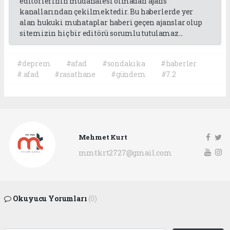
editörlerinin müdahalesi olmadan ajans
kanallarından çekilmektedir. Bu haberlerde yer
alan hukuki muhataplar haberi geçen ajanslar olup
sitemizin hiç bir editörü sorumlu tutulamaz...
#deprem
#afad
#sondakika
#haberler
#.afad
#rasathane
#gündem
#7.2
Mehmet Kurt
mmtkrt2727@gmail.com
Okuyucu Yorumları
(0)