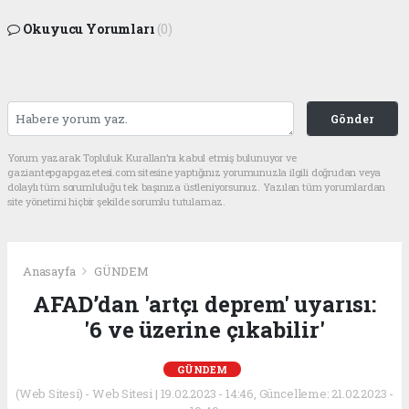
Okuyucu Yorumları
(0)
Gönder
Yorum yazarak Topluluk Kuralları’nı kabul etmiş bulunuyor ve
gaziantepgapgazetesi.com sitesine yaptığınız yorumunuzla ilgili doğrudan veya
dolaylı tüm sorumluluğu tek başınıza üstleniyorsunuz. Yazılan tüm yorumlardan
site yönetimi hiçbir şekilde sorumlu tutulamaz.
Anasayfa
GÜNDEM
AFAD’dan 'artçı deprem' uyarısı:
'6 ve üzerine çıkabilir'
GÜNDEM
(Web Sitesi) - Web Sitesi | 19.02.2023 - 14:46, Güncelleme: 21.02.2023 -