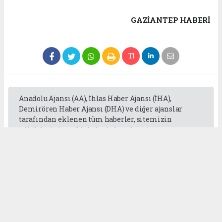
GAZIANTEP HABERİ
Anadolu Ajansı (AA), İhlas Haber Ajansı (İHA),
Demirören Haber Ajansı (DHA) ve diğer ajanslar
tarafından eklenen tüm haberler, sitemizin
editörlerinin müdahalesi olmadan ajans
kanallarından çekilmektedir. Bu haberlerde yer
alan hukuki muhataplar haberi geçen ajanslar olup
sitemizin hiç bir editörü sorumlu tutulamaz...
Okuyucu Yorumları
(0)