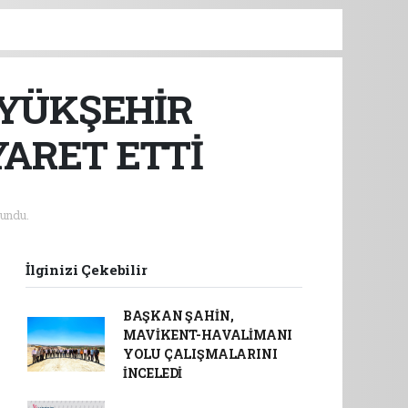
ÜYÜKŞEHİR
YARET ETTİ
undu.
İlginizi Çekebilir
BAŞKAN ŞAHİN,
MAVİKENT-HAVALİMANI
YOLU ÇALIŞMALARINI
İNCELEDİ