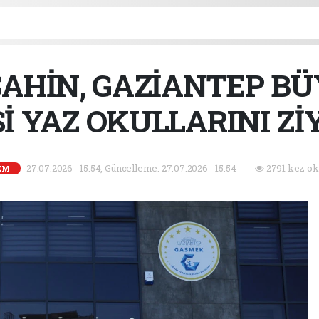
AHİN, GAZİANTEP B
İ YAZ OKULLARINI Zİ
27.07.2026 - 15:54, Güncelleme: 27.07.2026 - 15:54
2791 kez ok
EM