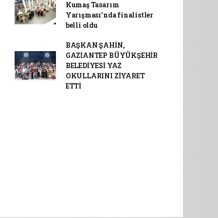
Kumaş Tasarım
Yarışması’nda finalistler
belli oldu
BAŞKAN ŞAHİN,
GAZİANTEP BÜYÜKŞEHİR
BELEDİYESİ YAZ
OKULLARINI ZİYARET
ETTİ