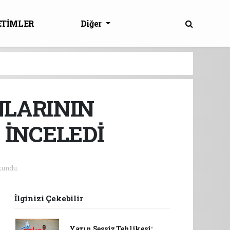
ETİMLER
Diğer
NLARININ
 İNCELEDİ
kundu.
İlginizi Çekebilir
Yazın Sessiz Tehlikesi: