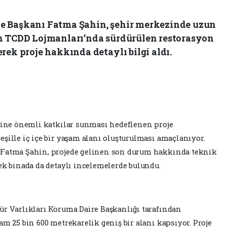
e Başkanı Fatma Şahin, şehir merkezinde uzun
an TCDD Lojmanları’nda sürdürülen restorasyon
rek proje hakkında detaylı bilgi aldı.
iğine önemli katkılar sunması hedeflenen proje
şille iç içe bir yaşam alanı oluşturulması amaçlanıyor.
 Fatma Şahin, projede gelinen son durum hakkında teknik
ek binada da detaylı incelemelerde bulundu.
ür Varlıkları Koruma Daire Başkanlığı tarafından
am 25 bin 600 metrekarelik geniş bir alanı kapsıyor. Proje