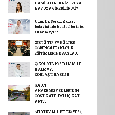
HAMİLELER DENİZE VEYA
HAVUZA GİREBİLİR Mİ?
Uzm. Dr. Şeran: Kanser
tedavisinde kontrollerinizi
aksatmayın"
GİBTÜ TIP FAKÜLTESİ
ÖĞRENCİLERİ KLİNİK
EĞİTİMLERİNE BAŞLADI
ÇİKOLATA KİSTİ HAMİLE
KALMAYI
ZORLAŞTIRABİLİR
GAÜN
AKADEMİSYENLERİNİN
COST KATILIMI ÜÇ KAT
ARTTI
ŞEHİTKAMİL BELEDİYESİ,