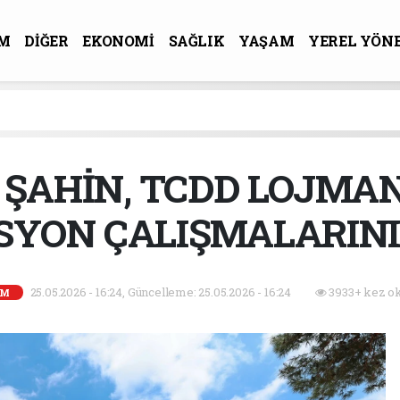
M
DİĞER
EKONOMİ
SAĞLIK
YAŞAM
YEREL YÖN
R-SANAT
ŞAHİN, TCDD LOJMA
YON ÇALIŞMALARINI
25.05.2026 - 16:24, Güncelleme: 25.05.2026 - 16:24
3933+ kez o
EM