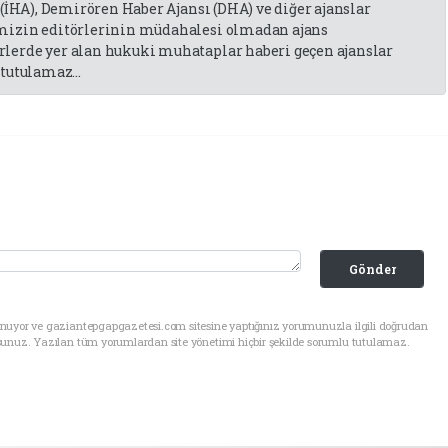
 (İHA), Demirören Haber Ajansı (DHA) ve diğer ajanslar
emizin editörlerinin müdahalesi olmadan ajans
lerde yer alan hukuki muhataplar haberi geçen ajanslar
tutulamaz...
Gönder
unuyor ve gaziantepgapgazetesi.com sitesine yaptığınız yorumunuzla ilgili doğrudan
sunuz. Yazılan tüm yorumlardan site yönetimi hiçbir şekilde sorumlu tutulamaz.