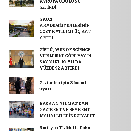
AVRUPA ÖDÜLÜNÜ
GETİRDİ
GAÜN
AKADEMİSYENLERİNİN
COST KATILIMI ÜÇ KAT
ARTTI
GİBTÜ, WEB OF SCİENCE
VERİLERİNE GÖRE YAYIN
SAYISINI İKİ YILDA
YÜZDE 92 ARTIRDI
Gaziantep için 3 önemli
uyarı
BAŞKAN YILMAZ’DAN
GAZİKENT VE BEYKENT
MAHALLELERİNE ZİYARET
3 milyon TL ödüllü Doku