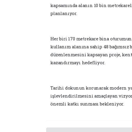
kapsamında alanın 10 bin metrekare
planlanıyor.
Her biri 170 metrekare bina oturumuna
kullanım alanına sahip 48 bağımsız 
düzenlenmesini kapsayan proje, kenti
kazandırmayı hedefliyor.
Tarihi dokunun korunarak modern ya
işlevlendirilmesini amaçlayan vizyo
önemli katkı sunması bekleniyor.