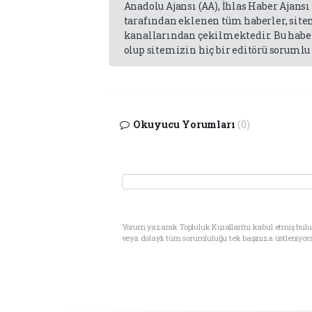
Anadolu Ajansı (AA), İhlas Haber Ajansı
tarafından eklenen tüm haberler, sit
kanallarından çekilmektedir. Bu haber
olup sitemizin hiç bir editörü sorumlu 
Okuyucu Yorumları
(0)
Yorum yazarak Topluluk Kuralları’nı kabul etmiş bul
veya dolaylı tüm sorumluluğu tek başınıza üstleniyor