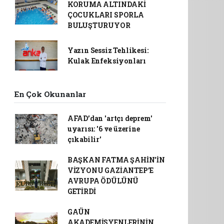
KORUMA ALTINDAKİ
ÇOCUKLARI SPORLA
BULUŞTURUYOR
Yazın Sessiz Tehlikesi:
Kulak Enfeksiyonları
En Çok Okunanlar
AFAD’dan 'artçı deprem'
uyarısı: '6 ve üzerine
çıkabilir'
BAŞKAN FATMA ŞAHİN’İN
VİZYONU GAZİANTEP’E
AVRUPA ÖDÜLÜNÜ
GETİRDİ
GAÜN
AKADEMİSYENLERİNİN