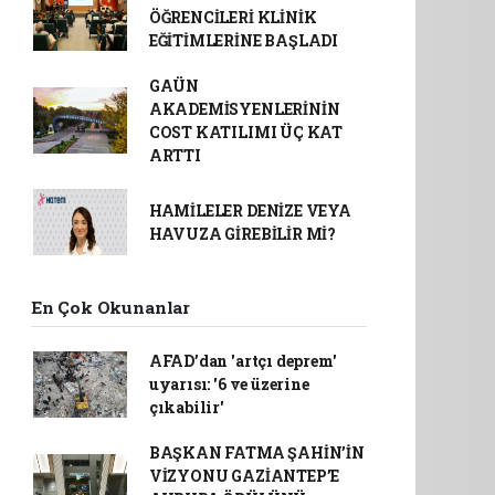
ÖĞRENCİLERİ KLİNİK
EĞİTİMLERİNE BAŞLADI
GAÜN
AKADEMİSYENLERİNİN
COST KATILIMI ÜÇ KAT
ARTTI
HAMİLELER DENİZE VEYA
HAVUZA GİREBİLİR Mİ?
En Çok Okunanlar
AFAD’dan 'artçı deprem'
uyarısı: '6 ve üzerine
çıkabilir'
BAŞKAN FATMA ŞAHİN’İN
VİZYONU GAZİANTEP’E