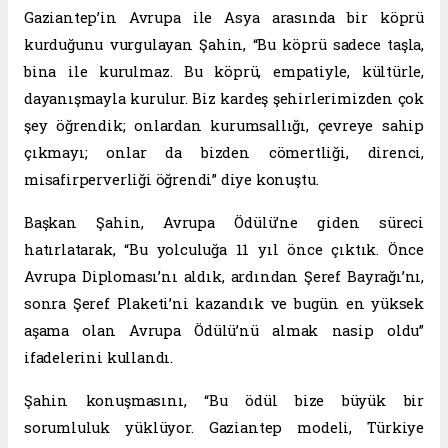
Gaziantep’in Avrupa ile Asya arasında bir köprü
kurduğunu vurgulayan Şahin, “Bu köprü sadece taşla,
bina ile kurulmaz. Bu köprü, empatiyle, kültürle,
dayanışmayla kurulur. Biz kardeş şehirlerimizden çok
şey öğrendik; onlardan kurumsallığı, çevreye sahip
çıkmayı; onlar da bizden cömertliği, direnci,
misafirperverliği öğrendi” diye konuştu.
Başkan Şahin, Avrupa Ödülü’ne giden süreci
hatırlatarak, “Bu yolculuğa 11 yıl önce çıktık. Önce
Avrupa Diploması’nı aldık, ardından Şeref Bayrağı’nı,
sonra Şeref Plaketi’ni kazandık ve bugün en yüksek
aşama olan Avrupa Ödülü’nü almak nasip oldu”
ifadelerini kullandı.
Şahin konuşmasını, “Bu ödül bize büyük bir
sorumluluk yüklüyor. Gaziantep modeli, Türkiye