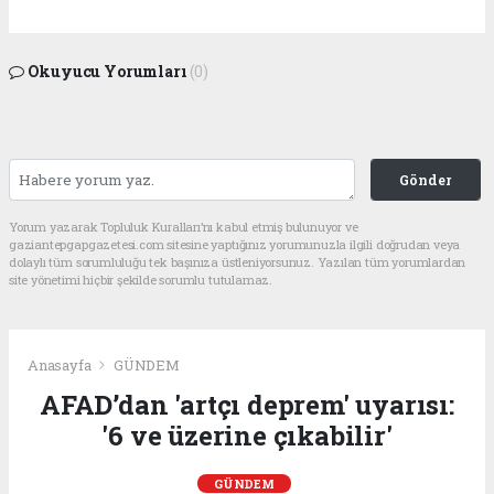
Okuyucu Yorumları
(0)
Gönder
Yorum yazarak Topluluk Kuralları’nı kabul etmiş bulunuyor ve
gaziantepgapgazetesi.com sitesine yaptığınız yorumunuzla ilgili doğrudan veya
dolaylı tüm sorumluluğu tek başınıza üstleniyorsunuz. Yazılan tüm yorumlardan
site yönetimi hiçbir şekilde sorumlu tutulamaz.
Anasayfa
GÜNDEM
AFAD’dan 'artçı deprem' uyarısı:
'6 ve üzerine çıkabilir'
GÜNDEM