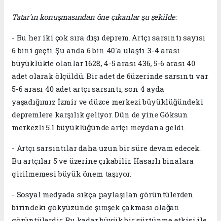
Tatar'ın konuşmasından öne çıkanlar şu şekilde:
- Bu her iki çok sıra dışı deprem. Artçı sarsıntı sayısı
6 bini geçti. Şu anda 6 bin 40'a ulaştı. 3-4 arası
büyüklükte olanlar 1628, 4-5 arası 436, 5-6 arası 40
adet olarak ölçüldü. Bir adet de 6üzerinde sarsıntı var.
5-6 arası 40 adet artçı sarsıntı, son 4 ayda
yaşadığımız İzmir ve düzce merkezi büyüklüğündeki
depremlere karşılık geliyor. Dün de yine Göksun
merkezli 5.1 büyüklüğünde artçı meydana geldi.
- Artçı sarsıntılar daha uzun bir süre devam edecek.
Bu artçılar 5 ve üzerine çıkabilir. Hasarlı binalara
girilmemesi büyük önem taşıyor.
- Sosyal medyada sıkça paylaşılan görüntülerden
birindeki gökyüzünde şimşek çakması olağan
görüntülerdir. Bu kadar büyük bir sürtünme etkisi ile