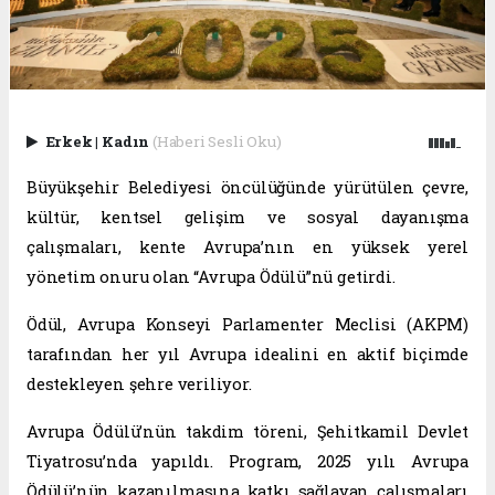
Erkek
|
Kadın
(Haberi Sesli Oku)
Büyükşehir Belediyesi öncülüğünde yürütülen çevre,
kültür, kentsel gelişim ve sosyal dayanışma
çalışmaları, kente Avrupa’nın en yüksek yerel
yönetim onuru olan “Avrupa Ödülü”nü getirdi.
Ödül, Avrupa Konseyi Parlamenter Meclisi (AKPM)
tarafından her yıl Avrupa idealini en aktif biçimde
destekleyen şehre veriliyor.
Avrupa Ödülü’nün takdim töreni, Şehitkamil Devlet
Tiyatrosu’nda yapıldı. Program, 2025 yılı Avrupa
Ödülü’nün kazanılmasına katkı sağlayan çalışmaları