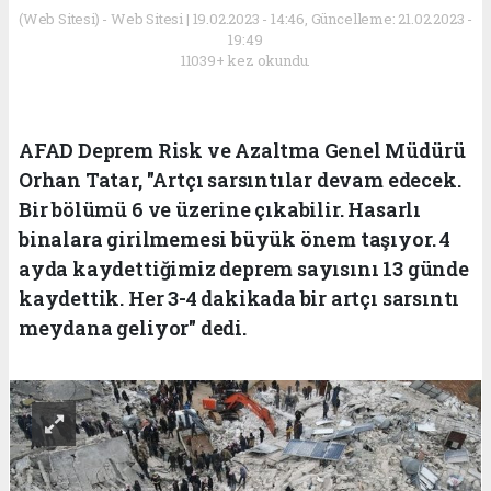
(Web Sitesi) - Web Sitesi | 19.02.2023 - 14:46, Güncelleme: 21.02.2023 -
19:49
11039+ kez okundu.
AFAD Deprem Risk ve Azaltma Genel Müdürü
Orhan Tatar, "Artçı sarsıntılar devam edecek.
Bir bölümü 6 ve üzerine çıkabilir. Hasarlı
binalara girilmemesi büyük önem taşıyor. 4
ayda kaydettiğimiz deprem sayısını 13 günde
kaydettik. Her 3-4 dakikada bir artçı sarsıntı
meydana geliyor" dedi.