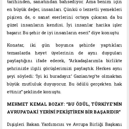
tarihinden, sanatından bahsediyor. Ama benim için
en büyük değer, insanları. Çünkü o lezzetli yemekleri
pişiren de, o sanat eserlerini ortaya çıkaran da bu
güzel insanların kendisi. İyi insanlar harika işler
başarır. Bu şehir de iyi insanların eseri” diye konuştu.
Konatar, iki gün boyunca şehirde yaptıkları
temaslarda heyet üyelerinin de aynı duyguları
paylaştığını ifade ederek, “Arkadaşlarımla birlikte
şehrinizle ilgili görüşlerimizi paylaştık. Herkes aynı
şeyi söyledi: ‘İyi ki buradayız.’ Gaziantep’te olmaktan
büyük mutluluk duyuyoruz. Bu ödülü gerçekten hak
ettiniz” şeklinde konuştu.
MEHMET KEMAL BOZAY: “BU ÖDÜL, TÜRKİYE’NİN
AVRUPA’DAKİ YERİNİ PEKİŞTİREN BİR BAŞARIDIR”
Dışişleri Bakan Yardımcısı ve Avrupa Birliği Başkanı