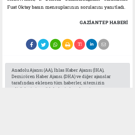
Fuat Oktay basın mensuplarının sorularını yanıtladı.
GAZIANTEP HABERİ
Anadolu Ajansı (AA), İhlas Haber Ajansı (İHA),
Demirören Haber Ajansı (DHA) ve diğer ajanslar
tarafından eklenen tüm haberler, sitemizin
editörlerinin müdahalesi olmadan ajans
kanallarından çekilmektedir. Bu haberlerde yer
alan hukuki muhataplar haberi geçen ajanslar olup
sitemizin hiç bir editörü sorumlu tutulamaz...