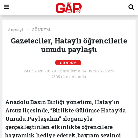
Anasayfa
GÜNDEM
Gazeteciler, Hataylı öğrencilerle
umudu paylaştı
GÜNDEM
24.05.2026 - 16:29, Güncelleme: 24.05.2026 - 16:29
2585+ kez okundu.
Anadolu Basın Birliği yönetimi, Hatay’ın
Arsuz ilçesinde, “Birlikte Gülümse Hatay’da
Umudu Paylaşalım” sloganıyla
gerçekleştirilen etkinlikte öğrencilere
bayramlık hediye ederek, bayram sevinci