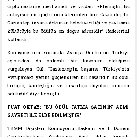
diplomasisine merhameti ve vicdanı eklemiştir. Bu
anlayışın en güçlü örneklerinden biri Gaziantep’tir.
Gaziantep, insana dokunan belediyeciliği ve paylaşma
kültürüyle bu ödülün en doğru adresidir” ifadelerini
kullandı.
Konuşmasının sonunda Avrupa Ödülü’nün Türkiye
açısından da anlamlı bir kazanım olduğunu
vurgulayan Gül, “Gaziantep’in başarısı, Türkiye’nin
Avrupa’daki yerini güçlendiren bir başarıdır. Bu ödül,
birliğin, kardeşliğin ve insanlığa duyulan inancın
ödülüdür” diye konuştu.
FUAT OKTAY: “BU ÖDÜL FATMA ŞAHİN’İN AZMİ,
GAYRETİ İLE ELDE EDİLMİŞTİR”
TBMM Dışişleri Komisyonu Başkanı ve 1. Dönem
Cumhurbaşkanı Yardımcısı Fuat Oktay, törende