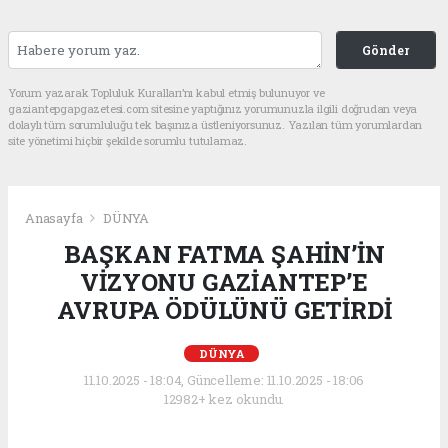
Gönder
Yorum yazarak Topluluk Kuralları’nı kabul etmiş bulunuyor ve
gaziantepgapgazetesi.com sitesine yaptığınız yorumunuzla ilgili doğrudan veya
dolaylı tüm sorumluluğu tek başınıza üstleniyorsunuz. Yazılan tüm yorumlardan
site yönetimi hiçbir şekilde sorumlu tutulamaz.
Anasayfa
DÜNYA
BAŞKAN FATMA ŞAHİN’İN
VİZYONU GAZİANTEP’E
AVRUPA ÖDÜLÜNÜ GETİRDİ
DÜNYA
11.10.2025 - 18:04, Güncelleme: 11.10.2025 - 18:06
12982+ kez okundu.