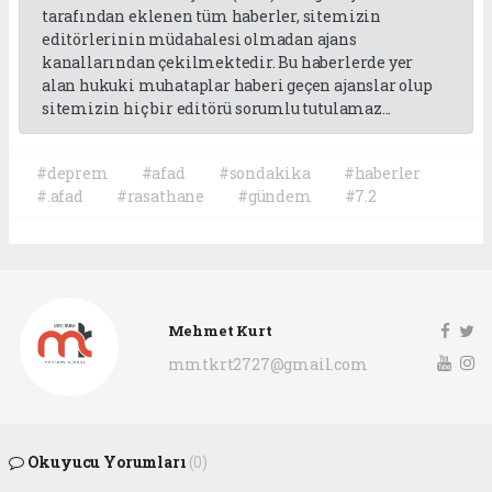
tarafından eklenen tüm haberler, sitemizin
editörlerinin müdahalesi olmadan ajans
kanallarından çekilmektedir. Bu haberlerde yer
alan hukuki muhataplar haberi geçen ajanslar olup
sitemizin hiç bir editörü sorumlu tutulamaz...
#deprem
#afad
#sondakika
#haberler
#.afad
#rasathane
#gündem
#7.2
Mehmet Kurt
mmtkrt2727@gmail.com
Okuyucu Yorumları
(0)