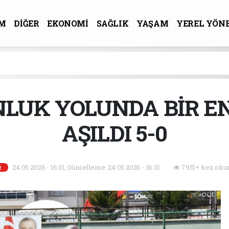
M
DİĞER
EKONOMİ
SAĞLIK
YAŞAM
YEREL YÖN
R-SANAT
LUK YOLUNDA BİR E
AŞILDI 5-0
24.05.2026 - 16:31, Güncelleme: 24.05.2026 - 16:31
7951+ kez oku
R