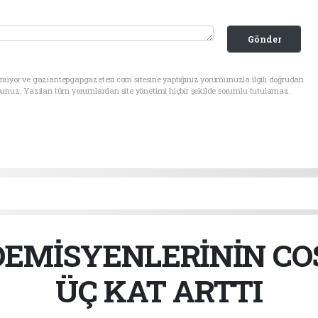
Gönder
unuyor ve gaziantepgapgazetesi.com sitesine yaptığınız yorumunuzla ilgili doğrudan
sunuz. Yazılan tüm yorumlardan site yönetimi hiçbir şekilde sorumlu tutulamaz.
EMİSYENLERİNİN COS
ÜÇ KAT ARTTI