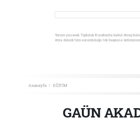
Yorum yazarak Topluluk Kuralları’nı kabul etmiş bul
veya dolaylı tüm sorumluluğu tek başınıza üstleniyor
Anasayfa
EĞİTİM
GAÜN AKAD