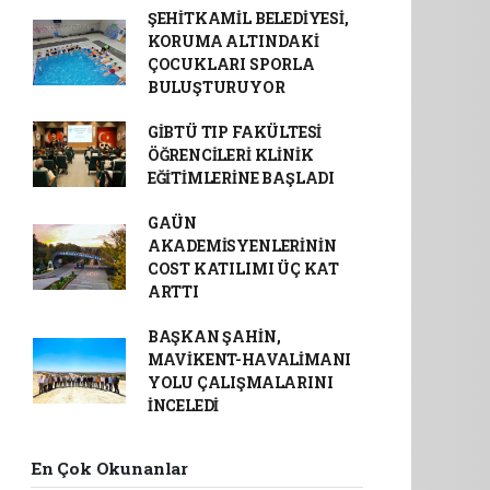
ŞEHİTKAMİL BELEDİYESİ,
KORUMA ALTINDAKİ
ÇOCUKLARI SPORLA
BULUŞTURUYOR
GİBTÜ TIP FAKÜLTESİ
ÖĞRENCİLERİ KLİNİK
EĞİTİMLERİNE BAŞLADI
GAÜN
AKADEMİSYENLERİNİN
COST KATILIMI ÜÇ KAT
ARTTI
BAŞKAN ŞAHİN,
MAVİKENT-HAVALİMANI
YOLU ÇALIŞMALARINI
İNCELEDİ
En Çok Okunanlar