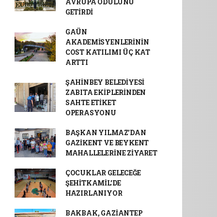
AVRUPA ÖDÜLÜNÜ
GETİRDİ
GAÜN
AKADEMİSYENLERİNİN
COST KATILIMI ÜÇ KAT
ARTTI
ŞAHİNBEY BELEDİYESİ
ZABITA EKİPLERİNDEN
SAHTE ETİKET
OPERASYONU
BAŞKAN YILMAZ’DAN
GAZİKENT VE BEYKENT
MAHALLELERİNE ZİYARET
ÇOCUKLAR GELECEĞE
ŞEHİTKAMİL’DE
HAZIRLANIYOR
BAKBAK, GAZİANTEP