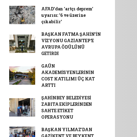
AFAD’dan 'artçı deprem'
uyarısı: '6 ve üzerine
çıkabilir'
BAŞKAN FATMA ŞAHİN’İN
VİZYONU GAZİANTEP’E
AVRUPA ÖDÜLÜNÜ
GETİRDİ
GAÜN
AKADEMİSYENLERİNİN
COST KATILIMI ÜÇ KAT
ARTTI
ŞAHİNBEY BELEDİYESİ
ZABITA EKİPLERİNDEN
SAHTE ETİKET
OPERASYONU
BAŞKAN YILMAZ’DAN
GAZİKENT VE BEYKENT