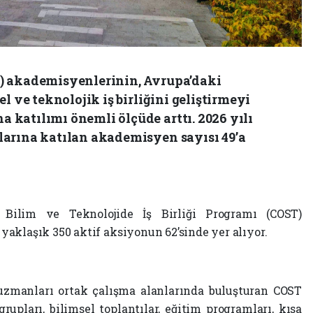
) akademisyenlerinin, Avrupa’daki
l ve teknolojik iş birliğini geliştirmeyi
katılımı önemli ölçüde arttı. 2026 yılı
arına katılan akademisyen sayısı 49’a
Bilim ve Teknolojide İş Birliği Programı (COST)
aklaşık 350 aktif aksiyonun 62’sinde yer alıyor.
 uzmanları ortak çalışma alanlarında buluşturan COST
upları, bilimsel toplantılar, eğitim programları, kısa