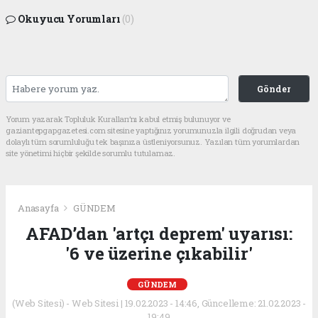
Okuyucu Yorumları
(0)
Gönder
Yorum yazarak Topluluk Kuralları’nı kabul etmiş bulunuyor ve
gaziantepgapgazetesi.com sitesine yaptığınız yorumunuzla ilgili doğrudan veya
dolaylı tüm sorumluluğu tek başınıza üstleniyorsunuz. Yazılan tüm yorumlardan
site yönetimi hiçbir şekilde sorumlu tutulamaz.
Anasayfa
GÜNDEM
AFAD’dan 'artçı deprem' uyarısı:
'6 ve üzerine çıkabilir'
GÜNDEM
(Web Sitesi) - Web Sitesi | 19.02.2023 - 14:46, Güncelleme: 21.02.2023 -
19:49