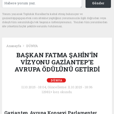
Gönder
Yorum yazarak Topluluk Kuralları’nı kabul etmiş bulunuyor ve
gaziantepgapgazetesi.com sitesine yaptığınız yorumunuzla ilgili doğrudan veya
dolaylı tüm sorumluluğu tek başınıza üstleniyorsunuz. Yazılan tüm yorumlardan
site yönetimi hiçbir şekilde sorumlu tutulamaz.
Anasayfa
DÜNYA
BAŞKAN FATMA ŞAHİN’İN
VİZYONU GAZİANTEP’E
AVRUPA ÖDÜLÜNÜ GETİRDİ
DÜNYA
11.10.2025 - 18:04, Güncelleme: 11.10.2025 - 18:06
12982+ kez okundu.
Gaziantep, Avrupa Konseyi Parlamenter