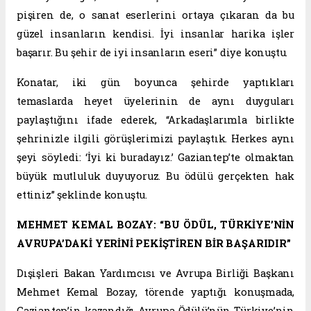
pişiren de, o sanat eserlerini ortaya çıkaran da bu
güzel insanların kendisi. İyi insanlar harika işler
başarır. Bu şehir de iyi insanların eseri” diye konuştu.
Konatar, iki gün boyunca şehirde yaptıkları
temaslarda heyet üyelerinin de aynı duyguları
paylaştığını ifade ederek, “Arkadaşlarımla birlikte
şehrinizle ilgili görüşlerimizi paylaştık. Herkes aynı
şeyi söyledi: ‘İyi ki buradayız.’ Gaziantep’te olmaktan
büyük mutluluk duyuyoruz. Bu ödülü gerçekten hak
ettiniz” şeklinde konuştu.
MEHMET KEMAL BOZAY: “BU ÖDÜL, TÜRKİYE’NİN
AVRUPA’DAKİ YERİNİ PEKİŞTİREN BİR BAŞARIDIR”
Dışişleri Bakan Yardımcısı ve Avrupa Birliği Başkanı
Mehmet Kemal Bozay, törende yaptığı konuşmada,
Gaziantep’in kazandığı Avrupa Ödülü’nün Türkiye’nin