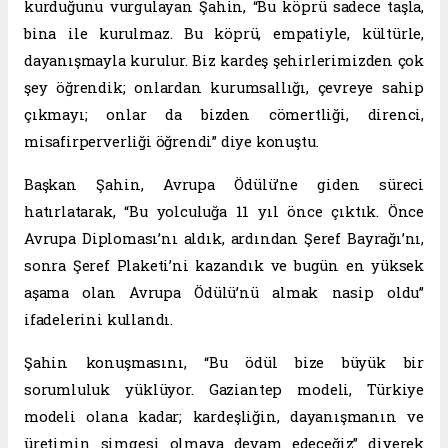
kurduğunu vurgulayan Şahin, “Bu köprü sadece taşla,
bina ile kurulmaz. Bu köprü, empatiyle, kültürle,
dayanışmayla kurulur. Biz kardeş şehirlerimizden çok
şey öğrendik; onlardan kurumsallığı, çevreye sahip
çıkmayı; onlar da bizden cömertliği, direnci,
misafirperverliği öğrendi” diye konuştu.
Başkan Şahin, Avrupa Ödülü’ne giden süreci
hatırlatarak, “Bu yolculuğa 11 yıl önce çıktık. Önce
Avrupa Diploması’nı aldık, ardından Şeref Bayrağı’nı,
sonra Şeref Plaketi’ni kazandık ve bugün en yüksek
aşama olan Avrupa Ödülü’nü almak nasip oldu”
ifadelerini kullandı.
Şahin konuşmasını, “Bu ödül bize büyük bir
sorumluluk yüklüyor. Gaziantep modeli, Türkiye
modeli olana kadar; kardeşliğin, dayanışmanın ve
üretimin simgesi olmaya devam edeceğiz” diyerek