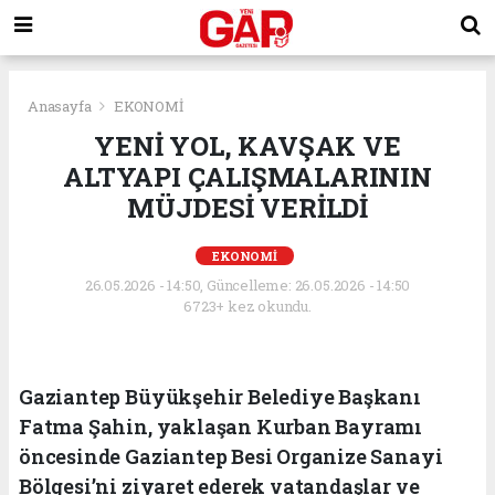
Anasayfa
EKONOMİ
YENİ YOL, KAVŞAK VE
ALTYAPI ÇALIŞMALARININ
MÜJDESİ VERİLDİ
EKONOMİ
26.05.2026 - 14:50, Güncelleme: 26.05.2026 - 14:50
6723+ kez okundu.
Gaziantep Büyükşehir Belediye Başkanı
Fatma Şahin, yaklaşan Kurban Bayramı
öncesinde Gaziantep Besi Organize Sanayi
Bölgesi’ni ziyaret ederek vatandaşlar ve