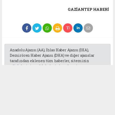
GAZIANTEP HABERİ
Anadolu Ajansı (AA), İhlas Haber Ajansı (İHA),
Demirören Haber Ajansı (DHA) ve diğer ajanslar
tarafından eklenen tüm haberler, sitemizin
editörlerinin müdahalesi olmadan ajans
kanallarından çekilmektedir. Bu haberlerde yer
alan hukuki muhataplar haberi geçen ajanslar olup
sitemizin hiç bir editörü sorumlu tutulamaz...
Okuyucu Yorumları
(0)