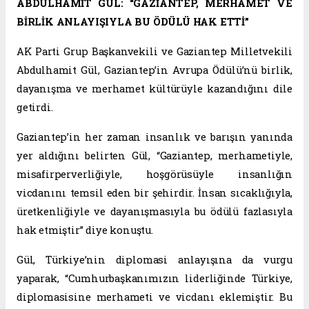
ABDÜLHAMİT GÜL: “GAZİANTEP, MERHAMET VE
BİRLİK ANLAYIŞIYLA BU ÖDÜLÜ HAK ETTİ”
AK Parti Grup Başkanvekili ve Gaziantep Milletvekili
Abdulhamit Gül, Gaziantep’in Avrupa Ödülü’nü birlik,
dayanışma ve merhamet kültürüyle kazandığını dile
getirdi.
Gaziantep’in her zaman insanlık ve barışın yanında
yer aldığını belirten Gül, “Gaziantep, merhametiyle,
misafirperverliğiyle, hoşgörüsüyle insanlığın
vicdanını temsil eden bir şehirdir. İnsan sıcaklığıyla,
üretkenliğiyle ve dayanışmasıyla bu ödülü fazlasıyla
hak etmiştir” diye konuştu.
Gül, Türkiye’nin diplomasi anlayışına da vurgu
yaparak, “Cumhurbaşkanımızın liderliğinde Türkiye,
diplomasisine merhameti ve vicdanı eklemiştir. Bu