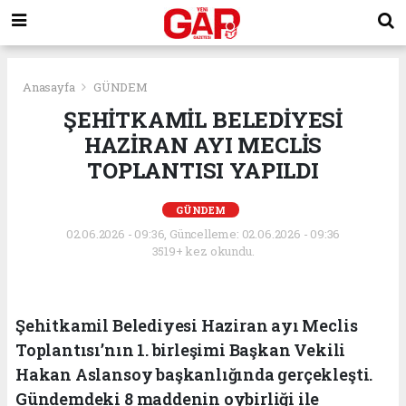
Anasayfa
GÜNDEM
ŞEHİTKAMİL BELEDİYESİ
HAZİRAN AYI MECLİS
TOPLANTISI YAPILDI
GÜNDEM
02.06.2026 - 09:36, Güncelleme: 02.06.2026 - 09:36
3519+ kez okundu.
Şehitkamil Belediyesi Haziran ayı Meclis
Toplantısı’nın 1. birleşimi Başkan Vekili
Hakan Aslansoy başkanlığında gerçekleşti.
Gündemdeki 8 maddenin oybirliği ile