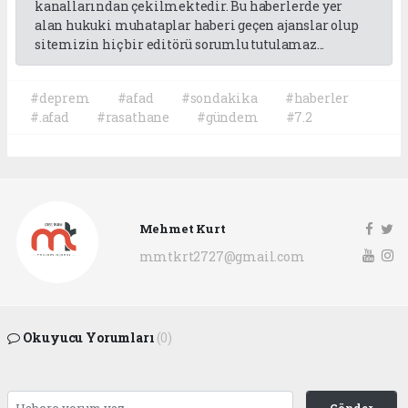
kanallarından çekilmektedir. Bu haberlerde yer
alan hukuki muhataplar haberi geçen ajanslar olup
sitemizin hiç bir editörü sorumlu tutulamaz...
#deprem
#afad
#sondakika
#haberler
#.afad
#rasathane
#gündem
#7.2
Mehmet Kurt
mmtkrt2727@gmail.com
Okuyucu Yorumları
(0)