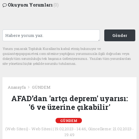
Okuyucu Yorumları
(0)
Gönder
Yorum yazarak Topluluk Kuralları’nı kabul etmiş bulunuyor ve
gaziantepgapgazetesi.com sitesine yaptığınız yorumunuzla ilgili doğrudan veya
dolaylı tüm sorumluluğu tek başınıza üstleniyorsunuz. Yazılan tüm yorumlardan
site yönetimi hiçbir şekilde sorumlu tutulamaz.
Anasayfa
GÜNDEM
AFAD’dan 'artçı deprem' uyarısı:
'6 ve üzerine çıkabilir'
GÜNDEM
(Web Sitesi) - Web Sitesi | 19.02.2023 - 14:46, Güncelleme: 21.02.2023 -
19:49