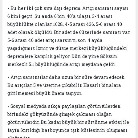
- Bu her iki çok sıra dışı deprem. Artçı sarsıntı sayısı
6 bini geçti. Şu anda 6 bin 40'a ulaştı. 3-4 arası
büyüklükte olanlar 1628, 4-5 arası 436, 5-6 arası 40
adet olarak ölçüldü. Bir adet de 6üzerinde sarsıntı var.
5-6 arası 40 adet artçı sarsıntı, son 4 ayda
yaşadığımız İzmir ve düzce merkezi büyüklüğündeki
depremlere karşılık geliyor. Dün de yine Göksun
merkezli 5.1 büyüklüğünde artçı meydana geldi.
- Artçı sarsıntılar daha uzun bir süre devam edecek.
Bu artçılar 5 ve üzerine çıkabilir. Hasarlı binalara
girilmemesi büyük önem taşıyor.
- Sosyal medyada sıkça paylaşılan görüntülerden
birindeki gökyüzünde şimşek çakması olağan
görüntülerdir. Bu kadar büyük bir sürtünme etkisi ile
fayın kırıldığı hat boyunca ışık kütlesinin oluşması