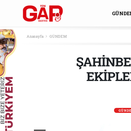
GÜNDE
KÜLTÜ
Anasayfa
GÜNDEM
ŞAHİNBE
EKİPL
GÜND