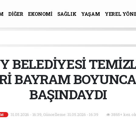
M
DİĞER
EKONOMİ
SAĞLIK
YAŞAM
YEREL YÖN
R-SANAT
Y BELEDİYESİ TEMİZLİ
ERİ BAYRAM BOYUNCA
BAŞINDAYDI
31.05.2026 - 16:39, Güncelleme: 31.05.2026 - 16:39
3865+ kez ok
EM