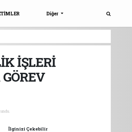
ETİMLER
Diğer
K İŞLERİ
 GÖREV
undu.
İlginizi Çekebilir