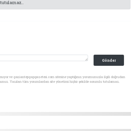
tutulamaz...
Gönder
unuyor ve gaziantepgapgazetesi.com sitesine yaptığınız yorumunuzla ilgili doğrudan
sunuz. Yazılan tüm yorumlardan site yönetimi hiçbir şekilde sorumlu tutulamaz.