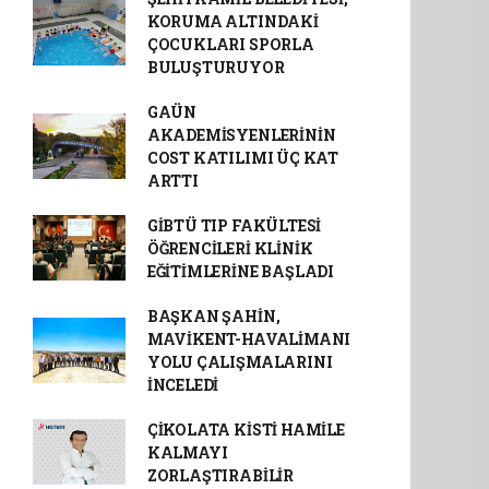
KORUMA ALTINDAKİ
ÇOCUKLARI SPORLA
BULUŞTURUYOR
GAÜN
AKADEMİSYENLERİNİN
COST KATILIMI ÜÇ KAT
ARTTI
GİBTÜ TIP FAKÜLTESİ
ÖĞRENCİLERİ KLİNİK
EĞİTİMLERİNE BAŞLADI
BAŞKAN ŞAHİN,
MAVİKENT-HAVALİMANI
YOLU ÇALIŞMALARINI
İNCELEDİ
ÇİKOLATA KİSTİ HAMİLE
KALMAYI
ZORLAŞTIRABİLİR