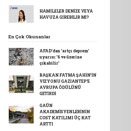
HAMİLELER DENİZE VEYA
HAVUZA GİREBİLİR Mİ?
En Çok Okunanlar
AFAD’dan 'artçı deprem'
uyarısı: '6 ve üzerine
çıkabilir'
BAŞKAN FATMA ŞAHİN’İN
VİZYONU GAZİANTEP’E
AVRUPA ÖDÜLÜNÜ
GETİRDİ
GAÜN
AKADEMİSYENLERİNİN
COST KATILIMI ÜÇ KAT
ARTTI