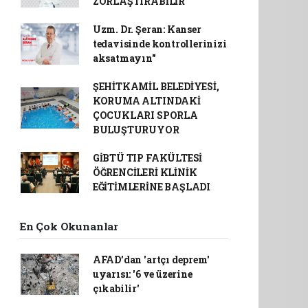
ZORLAŞTIRABİLİR
Uzm. Dr. Şeran: Kanser
tedavisinde kontrollerinizi
aksatmayın"
ŞEHİTKAMİL BELEDİYESİ,
KORUMA ALTINDAKİ
ÇOCUKLARI SPORLA
BULUŞTURUYOR
GİBTÜ TIP FAKÜLTESİ
ÖĞRENCİLERİ KLİNİK
EĞİTİMLERİNE BAŞLADI
En Çok Okunanlar
AFAD’dan 'artçı deprem'
uyarısı: '6 ve üzerine
çıkabilir'