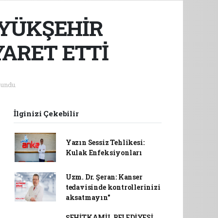
ÜYÜKŞEHİR
YARET ETTİ
undu.
İlginizi Çekebilir
Yazın Sessiz Tehlikesi:
Kulak Enfeksiyonları
Uzm. Dr. Şeran: Kanser
tedavisinde kontrollerinizi
aksatmayın"
ŞEHİTKAMİL BELEDİYESİ,