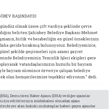
GÖREV BAŞINDAYDI
gündüz olmak üzere çift vardiya şeklinde çevre
andığını belirten Şahinbey Belediye Başkanı Mehmet
anın, birlik ve beraberliğin en güzel örneklerinin
 daha geride bırakmış bulunuyoruz. Belediyemizce;
üzel şekilde geçirmeleri için azami gayret
esinde Belediyemizin Temizlik İşleri ekipleri gece
oplayarak vatandaşlarımızın huzurlu bir bayram
eyle bayram süresince özveriye çalışan belediye
stek olan hemşerilerimize teşekkür ediyorum.” dedi.
 (İHA), Demirören Haber Ajansı (DHA) ve diğer ajanslar
emizin editörlerinin müdahalesi olmadan ajans
lerde yer alan hukuki muhataplar haberi geçen ajanslar