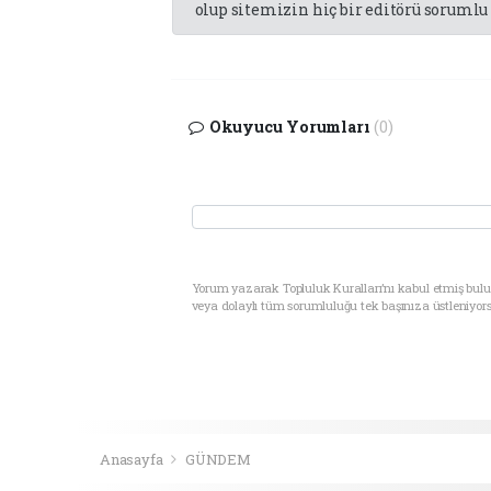
olup sitemizin hiç bir editörü sorumlu 
Okuyucu Yorumları
(0)
Yorum yazarak Topluluk Kuralları’nı kabul etmiş bul
veya dolaylı tüm sorumluluğu tek başınıza üstleniyor
Anasayfa
GÜNDEM