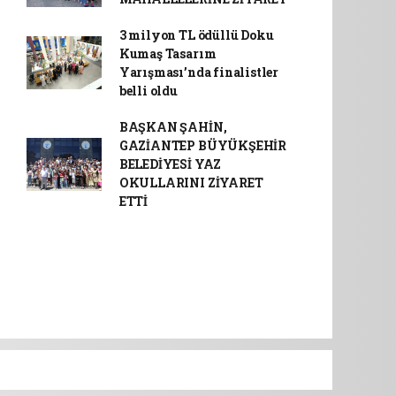
3 milyon TL ödüllü Doku
Kumaş Tasarım
Yarışması’nda finalistler
belli oldu
BAŞKAN ŞAHİN,
GAZİANTEP BÜYÜKŞEHİR
BELEDİYESİ YAZ
OKULLARINI ZİYARET
ETTİ