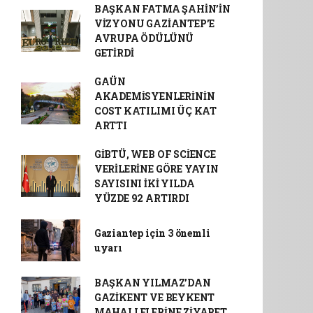
BAŞKAN FATMA ŞAHİN’İN
VİZYONU GAZİANTEP’E
AVRUPA ÖDÜLÜNÜ
GETİRDİ
GAÜN
AKADEMİSYENLERİNİN
COST KATILIMI ÜÇ KAT
ARTTI
GİBTÜ, WEB OF SCİENCE
VERİLERİNE GÖRE YAYIN
SAYISINI İKİ YILDA
YÜZDE 92 ARTIRDI
Gaziantep için 3 önemli
uyarı
BAŞKAN YILMAZ’DAN
GAZİKENT VE BEYKENT
MAHALLELERİNE ZİYARET