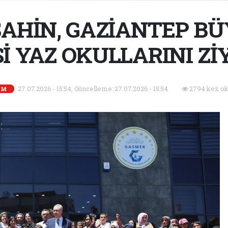
AHİN, GAZİANTEP B
İ YAZ OKULLARINI Zİ
27.07.2026 - 15:54, Güncelleme: 27.07.2026 - 15:54
2794 kez ok
EM