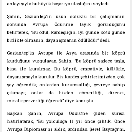
anlayışıyla bu büyük başarıya ulaştığını söyledi.
Şahin, Gaziantep’in uzun soluklu bir çalışmanın
sonunda Avrupa Ödülü’ne layık görüldüğünü
belirterek, “Bu ödül, kardeşliğin, iyi günde kötü günde
birlikte olmanın, dayanışmanın ödülüdür” dedi.
Gaziantep’in Avrupa ile Asya arasında bir köprü
kurduğunu vurgulayan Şahin, “Bu köprü sadece taşla,
bina ile kurulmaz. Bu köprü, empatiyle, kültürle,
dayanışmayla kurulur. Biz kardeş şehirlerimizden çok
şey öğrendik; onlardan kurumsallığı, çevreye sahip
çıkmayı; onlar da bizden cömertliği, direnci,
misafirperverliği öğrendi” diye konuştu.
Başkan Şahin, Avrupa Ödülü’ne giden süreci
hatırlatarak, “Bu yolculuğa 11 yıl önce çıktık. Önce
Avrupa Diploması’nı aldık, ardından Şeref Bayrağı’nı,