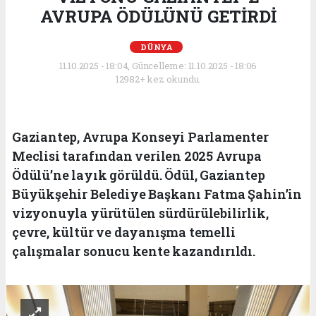
AVRUPA ÖDÜLÜNÜ GETİRDİ
DÜNYA
11.10.2025 - 18:04, Güncelleme: 11.10.2025 - 18:06
12982+ kez okundu.
Gaziantep, Avrupa Konseyi Parlamenter
Meclisi tarafından verilen 2025 Avrupa
Ödülü’ne layık görüldü. Ödül, Gaziantep
Büyükşehir Belediye Başkanı Fatma Şahin’in
vizyonuyla yürütülen sürdürülebilirlik,
çevre, kültür ve dayanışma temelli
çalışmalar sonucu kente kazandırıldı.