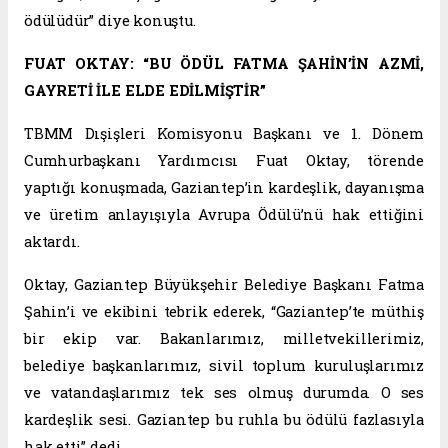
ödülüdür” diye konuştu.
FUAT OKTAY: “BU ÖDÜL FATMA ŞAHİN’İN AZMİ,
GAYRETİ İLE ELDE EDİLMİŞTİR”
TBMM Dışişleri Komisyonu Başkanı ve 1. Dönem
Cumhurbaşkanı Yardımcısı Fuat Oktay, törende
yaptığı konuşmada, Gaziantep’in kardeşlik, dayanışma
ve üretim anlayışıyla Avrupa Ödülü’nü hak ettiğini
aktardı.
Oktay, Gaziantep Büyükşehir Belediye Başkanı Fatma
Şahin’i ve ekibini tebrik ederek, “Gaziantep’te müthiş
bir ekip var. Bakanlarımız, milletvekillerimiz,
belediye başkanlarımız, sivil toplum kuruluşlarımız
ve vatandaşlarımız tek ses olmuş durumda. O ses
kardeşlik sesi. Gaziantep bu ruhla bu ödülü fazlasıyla
hak etti” dedi.