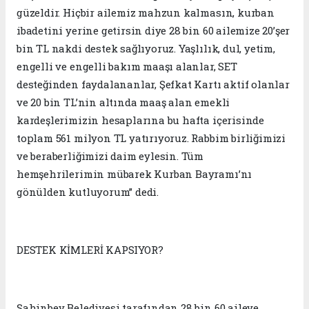
güzeldir. Hiçbir ailemiz mahzun kalmasın, kurban
ibadetini yerine getirsin diye 28 bin 60 ailemize 20’şer
bin TL nakdi destek sağlıyoruz. Yaşlılık, dul, yetim,
engelli ve engelli bakım maaşı alanlar, SET
desteğinden faydalananlar, Şefkat Kartı aktif olanlar
ve 20 bin TL’nin altında maaş alan emekli
kardeşlerimizin hesaplarına bu hafta içerisinde
toplam 561 milyon TL yatırıyoruz. Rabbim birliğimizi
ve beraberliğimizi daim eylesin. Tüm
hemşehrilerimin mübarek Kurban Bayramı’nı
gönülden kutluyorum” dedi.
DESTEK KİMLERİ KAPSIYOR?
Şahinbey Belediyesi tarafından 28 bin 60 aileye