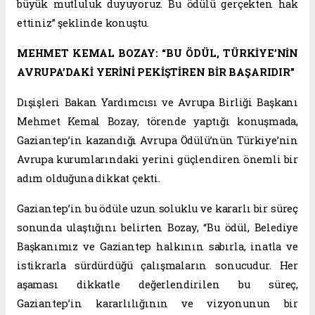
büyük mutluluk duyuyoruz. Bu ödülü gerçekten hak
ettiniz” şeklinde konuştu.
MEHMET KEMAL BOZAY: “BU ÖDÜL, TÜRKİYE’NİN
AVRUPA’DAKİ YERİNİ PEKİŞTİREN BİR BAŞARIDIR”
Dışişleri Bakan Yardımcısı ve Avrupa Birliği Başkanı
Mehmet Kemal Bozay, törende yaptığı konuşmada,
Gaziantep’in kazandığı Avrupa Ödülü’nün Türkiye’nin
Avrupa kurumlarındaki yerini güçlendiren önemli bir
adım olduğuna dikkat çekti.
Gaziantep’in bu ödüle uzun soluklu ve kararlı bir süreç
sonunda ulaştığını belirten Bozay, “Bu ödül, Belediye
Başkanımız ve Gaziantep halkının sabırla, inatla ve
istikrarla sürdürdüğü çalışmaların sonucudur. Her
aşaması dikkatle değerlendirilen bu süreç,
Gaziantep’in kararlılığının ve vizyonunun bir