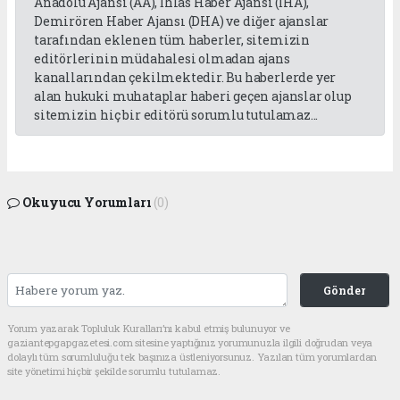
Anadolu Ajansı (AA), İhlas Haber Ajansı (İHA),
Demirören Haber Ajansı (DHA) ve diğer ajanslar
tarafından eklenen tüm haberler, sitemizin
editörlerinin müdahalesi olmadan ajans
kanallarından çekilmektedir. Bu haberlerde yer
alan hukuki muhataplar haberi geçen ajanslar olup
sitemizin hiç bir editörü sorumlu tutulamaz...
Okuyucu Yorumları
(0)
Gönder
Yorum yazarak Topluluk Kuralları’nı kabul etmiş bulunuyor ve
gaziantepgapgazetesi.com sitesine yaptığınız yorumunuzla ilgili doğrudan veya
dolaylı tüm sorumluluğu tek başınıza üstleniyorsunuz. Yazılan tüm yorumlardan
site yönetimi hiçbir şekilde sorumlu tutulamaz.