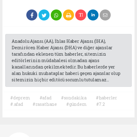
Anadolu Ajansı (AA), İhlas Haber Ajansı (İHA),
Demirören Haber Ajansı (DHA) ve diğer ajanslar
tarafından eklenen tüm haberler, sitemizin
editörlerinin müdahalesi olmadan ajans
kanallarından çekilmektedir. Bu haberlerde yer
alan hukuki muhataplar haberi geçen ajanslar olup
sitemizin hiç bir editörü sorumlu tutulamaz...
#deprem
#afad
#sondakika
#haberler
#.afad
#rasathane
#gündem
#7.2