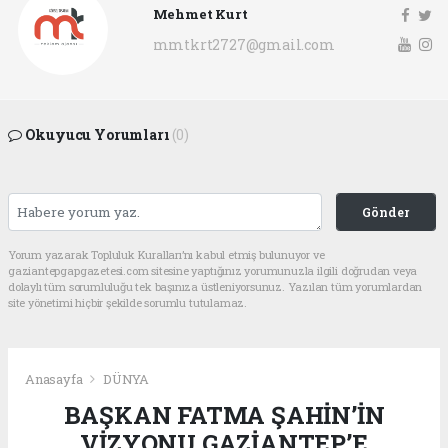
Mehmet Kurt
mmtkrt2727@gmail.com
Okuyucu Yorumları
(0)
Gönder
Yorum yazarak Topluluk Kuralları’nı kabul etmiş bulunuyor ve
gaziantepgapgazetesi.com sitesine yaptığınız yorumunuzla ilgili doğrudan veya
dolaylı tüm sorumluluğu tek başınıza üstleniyorsunuz. Yazılan tüm yorumlardan
site yönetimi hiçbir şekilde sorumlu tutulamaz.
Anasayfa
DÜNYA
BAŞKAN FATMA ŞAHİN’İN
VİZYONU GAZİANTEP’E