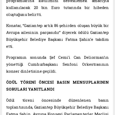
programlarına katılımını desteklemek amacıyla
kullanılacak 20 bin Euro tutarında bir hibeden
oluştuğunu belirtti.
Konatar, “Gaziantep artık 86 şehirden oluşan büyük bir
Avrupa ailesinin parçasıdır” diyerek ödülü Gaziantep
Büyükşehir Belediye Başkanı Fatma Şahin’e takdim
etti.
Programın sonunda Şef Cemi'i Can Deliorman’ın
yönettiği Cumhurbaşkanı Senfoni Orkestrasının
konser dinletisine geçildi.
ÖDÜL TÖRENİ ÖNCESİ BASIN MENSUPLARININ
SORULARI YANITLANDI
Ödül töreni öncesinde düzenlenen basın
toplantısında, Gaziantep Büyükşehir Belediye Başkanı
Fatma Şahin, Avrupa Konseyi Parlamenterler Meclisi