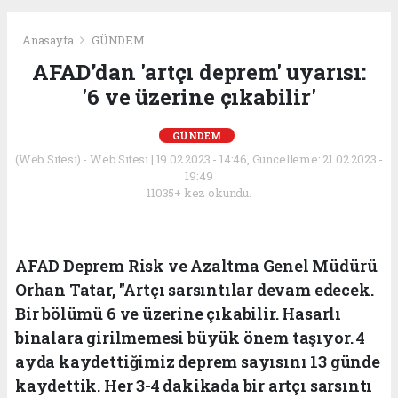
Anasayfa
GÜNDEM
AFAD’dan 'artçı deprem' uyarısı:
'6 ve üzerine çıkabilir'
GÜNDEM
(Web Sitesi) - Web Sitesi | 19.02.2023 - 14:46, Güncelleme: 21.02.2023 -
19:49
11035+ kez okundu.
AFAD Deprem Risk ve Azaltma Genel Müdürü
Orhan Tatar, "Artçı sarsıntılar devam edecek.
Bir bölümü 6 ve üzerine çıkabilir. Hasarlı
binalara girilmemesi büyük önem taşıyor. 4
ayda kaydettiğimiz deprem sayısını 13 günde
kaydettik. Her 3-4 dakikada bir artçı sarsıntı