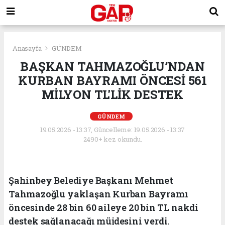
Anasayfa
GÜNDEM
BAŞKAN TAHMAZOĞLU’NDAN
KURBAN BAYRAMI ÖNCESİ 561
MİLYON TL'LİK DESTEK
GÜNDEM
19.05.2026 - 13:37, Güncelleme: 19.05.2026 - 13:37
2490+ kez okundu.
Şahinbey Belediye Başkanı Mehmet
Tahmazoğlu yaklaşan Kurban Bayramı
öncesinde 28 bin 60 aileye 20 bin TL nakdi
destek sağlanacağı müjdesini verdi.