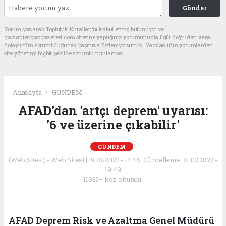
Gönder
Yorum yazarak Topluluk Kuralları’nı kabul etmiş bulunuyor ve
gaziantepgapgazetesi.com sitesine yaptığınız yorumunuzla ilgili doğrudan veya
dolaylı tüm sorumluluğu tek başınıza üstleniyorsunuz. Yazılan tüm yorumlardan
site yönetimi hiçbir şekilde sorumlu tutulamaz.
Anasayfa
GÜNDEM
AFAD’dan 'artçı deprem' uyarısı:
'6 ve üzerine çıkabilir'
GÜNDEM
(Web Sitesi) - Web Sitesi | 19.02.2023 - 14:46, Güncelleme: 21.02.2023 -
19:49
11035+ kez okundu.
AFAD Deprem Risk ve Azaltma Genel Müdürü