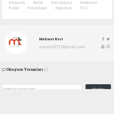
#deprem
#afad
#sondakika
#haberler
#.afad
#rasathane
#gündem
#7.2
Mehmet Kurt
mmtkrt2727@gmail.com
Okuyucu Yorumları
(0)
Gönder
Yorum yazarak Topluluk Kuralları’nı kabul etmiş bulunuyor ve
gaziantepgapgazetesi.com sitesine yaptığınız yorumunuzla ilgili doğrudan veya
dolaylı tüm sorumluluğu tek başınıza üstleniyorsunuz. Yazılan tüm yorumlardan
site yönetimi hiçbir şekilde sorumlu tutulamaz.