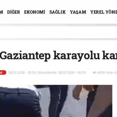
M
DİĞER
EKONOMİ
SAĞLIK
YAŞAM
YEREL YÖN
R-SANAT
-Gaziantep karayolu ka
28.05.2026 - 18:09, Güncelleme: 28.05.2026 - 18:09
4431+ kez o
EM