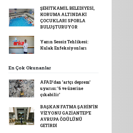
ŞEHİTKAMİL BELEDİYESİ,
KORUMA ALTINDAKİ
ÇOCUKLARI SPORLA
BULUŞTURUYOR
Yazın Sessiz Tehlikesi:
Kulak Enfeksiyonları
En Çok Okunanlar
AFAD’dan 'artçı deprem'
uyarısı: '6 ve üzerine
çıkabilir'
BAŞKAN FATMA ŞAHİN’İN
VİZYONU GAZİANTEP’E
AVRUPA ÖDÜLÜNÜ
GETİRDİ