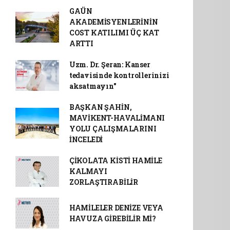
GAÜN
AKADEMİSYENLERİNİN
COST KATILIMI ÜÇ KAT
ARTTI
Uzm. Dr. Şeran: Kanser
tedavisinde kontrollerinizi
aksatmayın"
BAŞKAN ŞAHİN,
MAVİKENT-HAVALİMANI
YOLU ÇALIŞMALARINI
İNCELEDİ
ÇİKOLATA KİSTİ HAMİLE
KALMAYI
ZORLAŞTIRABİLİR
HAMİLELER DENİZE VEYA
HAVUZA GİREBİLİR Mİ?