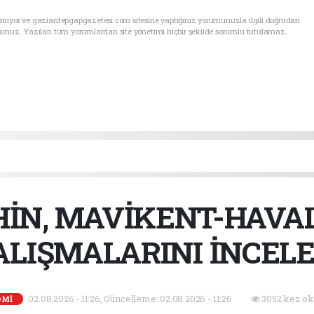
unuyor ve gaziantepgapgazetesi.com sitesine yaptığınız yorumunuzla ilgili doğrudan
sunuz. Yazılan tüm yorumlardan site yönetimi hiçbir şekilde sorumlu tutulamaz.
İN, MAVİKENT-HAVA
ALIŞMALARINI İNCELE
02.08.2026 - 11:26, Güncelleme: 02.08.2026 - 11:26
3052 kez ok
OMİ