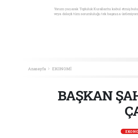
Yorum yazarak Topluluk Kuralları’nı kabul etmiş bul
veya dolaylı tüm sorumluluğu tek başınıza üstleniyor
Anasayfa
EKONOMİ
BAŞKAN ŞAH
Ç
EKON