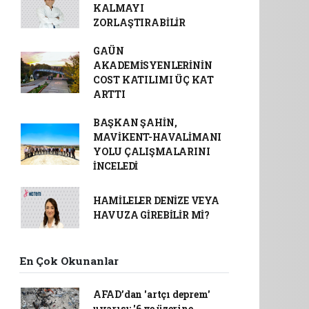
KALMAYI
ZORLAŞTIRABİLİR
GAÜN
AKADEMİSYENLERİNİN
COST KATILIMI ÜÇ KAT
ARTTI
BAŞKAN ŞAHİN,
MAVİKENT-HAVALİMANI
YOLU ÇALIŞMALARINI
İNCELEDİ
HAMİLELER DENİZE VEYA
HAVUZA GİREBİLİR Mİ?
En Çok Okunanlar
AFAD’dan 'artçı deprem'
uyarısı: '6 ve üzerine