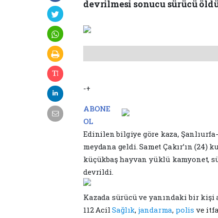
devrilmesi sonucu sürücü öldü,
-+
ABONE
OL
Edinilen bilgiye göre kaza, Şanlıurfa
meydana geldi. Samet Çakır’ın (24) k
küçükbaş hayvan yüklü kamyonet, s
devrildi.
Kazada sürücü ve yanındaki bir kişi 
112 Acil
Sağlık
,
jandarma
,
polis
ve itf