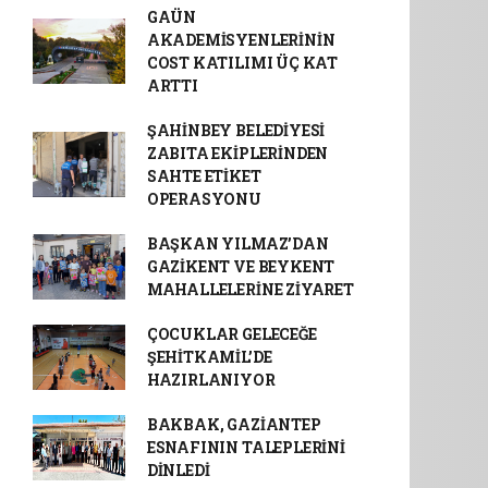
GAÜN
AKADEMİSYENLERİNİN
COST KATILIMI ÜÇ KAT
ARTTI
ŞAHİNBEY BELEDİYESİ
ZABITA EKİPLERİNDEN
SAHTE ETİKET
OPERASYONU
BAŞKAN YILMAZ’DAN
GAZİKENT VE BEYKENT
MAHALLELERİNE ZİYARET
ÇOCUKLAR GELECEĞE
ŞEHİTKAMİL’DE
HAZIRLANIYOR
BAKBAK, GAZİANTEP
ESNAFININ TALEPLERİNİ
DİNLEDİ