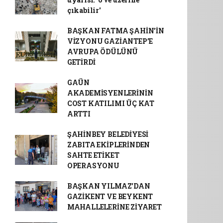
çıkabilir'
BAŞKAN FATMA ŞAHİN’İN
VİZYONU GAZİANTEP’E
AVRUPA ÖDÜLÜNÜ
GETİRDİ
GAÜN
AKADEMİSYENLERİNİN
COST KATILIMI ÜÇ KAT
ARTTI
ŞAHİNBEY BELEDİYESİ
ZABITA EKİPLERİNDEN
SAHTE ETİKET
OPERASYONU
BAŞKAN YILMAZ’DAN
GAZİKENT VE BEYKENT
MAHALLELERİNE ZİYARET