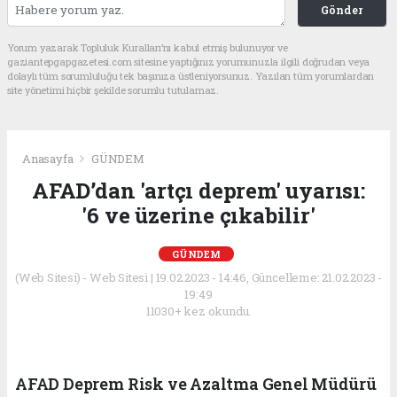
Gönder
Yorum yazarak Topluluk Kuralları’nı kabul etmiş bulunuyor ve
gaziantepgapgazetesi.com sitesine yaptığınız yorumunuzla ilgili doğrudan veya
dolaylı tüm sorumluluğu tek başınıza üstleniyorsunuz. Yazılan tüm yorumlardan
site yönetimi hiçbir şekilde sorumlu tutulamaz.
Anasayfa
GÜNDEM
AFAD’dan 'artçı deprem' uyarısı:
'6 ve üzerine çıkabilir'
GÜNDEM
(Web Sitesi) - Web Sitesi | 19.02.2023 - 14:46, Güncelleme: 21.02.2023 -
19:49
11030+ kez okundu.
AFAD Deprem Risk ve Azaltma Genel Müdürü