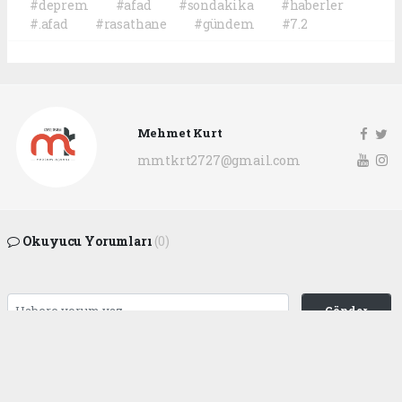
#deprem
#afad
#sondakika
#haberler
#.afad
#rasathane
#gündem
#7.2
Mehmet Kurt
mmtkrt2727@gmail.com
Okuyucu Yorumları
(0)
Gönder
Yorum yazarak Topluluk Kuralları’nı kabul etmiş bulunuyor ve
gaziantepgapgazetesi.com sitesine yaptığınız yorumunuzla ilgili doğrudan veya
dolaylı tüm sorumluluğu tek başınıza üstleniyorsunuz. Yazılan tüm yorumlardan
site yönetimi hiçbir şekilde sorumlu tutulamaz.