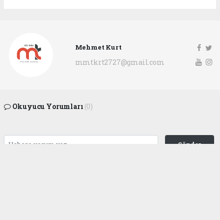
Mehmet Kurt
mmtkrt2727@gmail.com
Okuyucu Yorumları
(0)
Gönder
Yorum yazarak Topluluk Kuralları’nı kabul etmiş bulunuyor ve
gaziantepgapgazetesi.com sitesine yaptığınız yorumunuzla ilgili doğrudan veya
dolaylı tüm sorumluluğu tek başınıza üstleniyorsunuz. Yazılan tüm yorumlardan
site yönetimi hiçbir şekilde sorumlu tutulamaz.