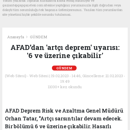
Yorum yazarak Topluluk Kuralları’nı kabul etmiş bulunuyor ve
gaziantepgapgazetesi.com sitesine yaptığınız yorumunuzla ilgili doğrudan veya
dolaylı tüm sorumluluğu tek başınıza üstleniyorsunuz. Yazılan tüm yorumlardan
site yönetimi hiçbir şekilde sorumlu tutulamaz.
Anasayfa
GÜNDEM
AFAD’dan 'artçı deprem' uyarısı:
'6 ve üzerine çıkabilir'
GÜNDEM
(Web Sitesi) - Web Sitesi | 19.02.2023 - 14:46, Güncelleme: 21.02.2023 -
19:49
11030+ kez okundu.
AFAD Deprem Risk ve Azaltma Genel Müdürü
Orhan Tatar, "Artçı sarsıntılar devam edecek.
Bir bölümü 6 ve üzerine çıkabilir. Hasarlı