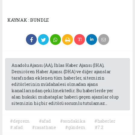
KAYNAK : BUNDLE
Anadolu Ajansı (AA), İhlas Haber Ajansı (İHA),
Demirören Haber Ajansı (DHA) ve diğer ajanslar
tarafından eklenen tüm haberler, sitemizin
editörlerinin müdahalesi olmadan ajans
kanallarından çekilmektedir. Bu haberlerde yer
alan hukuki muhataplar haberi geçen ajanslar olup
sitemizin hiç bir editörü sorumlu tutulamaz...
#deprem
#afad
#sondakika
#haberler
#.afad
#rasathane
#gündem
#7.2