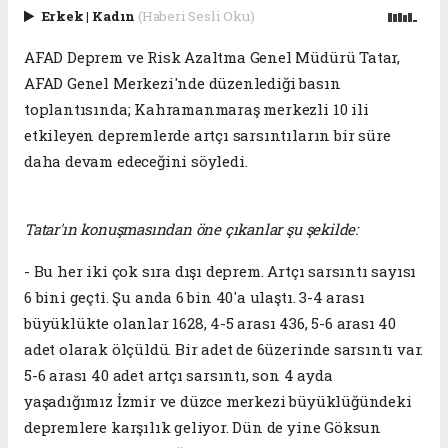
Erkek
|
Kadın
(Haberi Sesli Oku)
AFAD Deprem ve Risk Azaltma Genel Müdürü Tatar,
AFAD Genel Merkezi'nde düzenlediği basın
toplantısında; Kahramanmaraş merkezli 10 ili
etkileyen depremlerde artçı sarsıntıların bir süre
daha devam edeceğini söyledi.
Tatar'ın konuşmasından öne çıkanlar şu şekilde:
- Bu her iki çok sıra dışı deprem. Artçı sarsıntı sayısı
6 bini geçti. Şu anda 6 bin 40'a ulaştı. 3-4 arası
büyüklükte olanlar 1628, 4-5 arası 436, 5-6 arası 40
adet olarak ölçüldü. Bir adet de 6üzerinde sarsıntı var.
5-6 arası 40 adet artçı sarsıntı, son 4 ayda
yaşadığımız İzmir ve düzce merkezi büyüklüğündeki
depremlere karşılık geliyor. Dün de yine Göksun