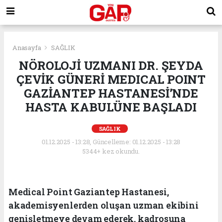
Anasayfa
SAĞLIK
NÖROLOJİ UZMANI DR. ŞEYDA
ÇEVİK GÜNERİ MEDICAL POINT
GAZİANTEP HASTANESİ’NDE
HASTA KABULÜNE BAŞLADI
SAĞLIK
01.12.2025 - 13:28, Güncelleme: 01.12.2025 - 13:28
5344+ kez okundu.
Medical Point Gaziantep Hastanesi,
akademisyenlerden oluşan uzman ekibini
genişletmeye devam ederek, kadrosuna