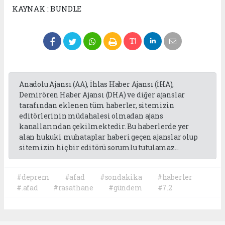
KAYNAK : BUNDLE
Anadolu Ajansı (AA), İhlas Haber Ajansı (İHA),
Demirören Haber Ajansı (DHA) ve diğer ajanslar
tarafından eklenen tüm haberler, sitemizin
editörlerinin müdahalesi olmadan ajans
kanallarından çekilmektedir. Bu haberlerde yer
alan hukuki muhataplar haberi geçen ajanslar olup
sitemizin hiç bir editörü sorumlu tutulamaz...
#deprem
#afad
#sondakika
#haberler
#.afad
#rasathane
#gündem
#7.2