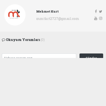
Mehmet Kurt
mmtkrt2727@gmail.com
Okuyucu Yorumları
(0)
Gönder
Yorum yazarak Topluluk Kuralları’nı kabul etmiş bulunuyor ve
gaziantepgapgazetesi.com sitesine yaptığınız yorumunuzla ilgili doğrudan veya
dolaylı tüm sorumluluğu tek başınıza üstleniyorsunuz. Yazılan tüm yorumlardan
site yönetimi hiçbir şekilde sorumlu tutulamaz.