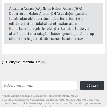
Anadolu Ajansı (AA), İhlas Haber Ajansı (İHA),
Demirören Haber Ajansı (DHA) ve diğer ajanslar
tarafından eklenen tüm haberler, sitemizin
editörlerinin müdahalesi olmadan ajans
kanallarından çekilmektedir. Bu haberlerde yer
alan hukuki muhataplar haberi geçen ajanslar olup
sitemizin hiç bir editörü sorumlu tutulamaz...
Okuyucu Yorumları
(0)
Gönder
Yorum yazarak Topluluk Kuralları’nı kabul etmiş bulunuyor ve
gaziantepgapgazetesi.com sitesine yaptığınız yorumunuzla ilgili doğrudan veya
dolaylı tüm sorumluluğu tek başınıza üstleniyorsunuz. Yazılan tüm yorumlardan