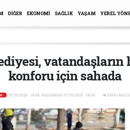
M
DİĞER
EKONOMİ
SAĞLIK
YAŞAM
YEREL YÖN
R-SANAT
ediyesi, vatandaşların
konforu için sahada
07.03.2025 - 14:08, Güncelleme: 07.03.2025 - 14:08
5494+ kez o
M