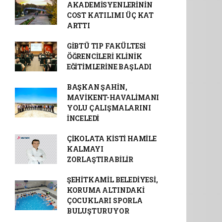
AKADEMİSYENLERİNİN
COST KATILIMI ÜÇ KAT
ARTTI
GİBTÜ TIP FAKÜLTESİ
ÖĞRENCİLERİ KLİNİK
EĞİTİMLERİNE BAŞLADI
BAŞKAN ŞAHİN,
MAVİKENT-HAVALİMANI
YOLU ÇALIŞMALARINI
İNCELEDİ
ÇİKOLATA KİSTİ HAMİLE
KALMAYI
ZORLAŞTIRABİLİR
ŞEHİTKAMİL BELEDİYESİ,
KORUMA ALTINDAKİ
ÇOCUKLARI SPORLA
BULUŞTURUYOR