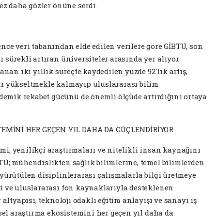
kez daha gözler önüne serdi.
nce veri tabanından elde edilen verilere göre GİBTÜ, son
 sürekli artıran üniversiteler arasında yer alıyor.
anan iki yıllık süreçte kaydedilen yüzde 92'lik artış,
nı yükseltmekle kalmayıp uluslararası bilim
mik rekabet gücünü de önemli ölçüde artırdığını ortaya
TEMİNİ HER GEÇEN YIL DAHA DA GÜÇLENDİRİYOR
i, yenilikçi araştırmaları ve nitelikli insan kaynağını
TÜ; mühendislikten sağlık bilimlerine, temel bilimlerden
 yürütülen disiplinlerarası çalışmalarla bilgi üretmeye
i ve uluslararası fon kaynaklarıyla desteklenen
 altyapısı, teknoloji odaklı eğitim anlayışı ve sanayi iş
msel araştırma ekosistemini her geçen yıl daha da