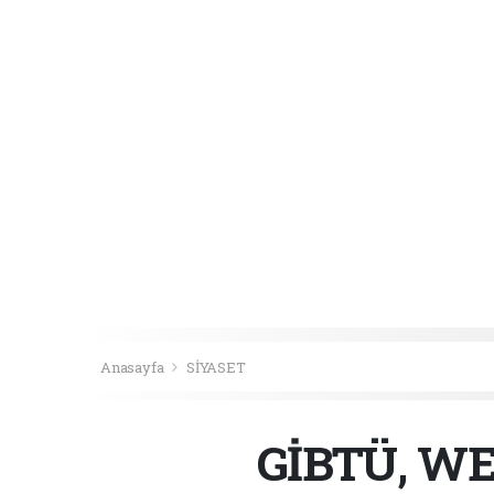
Anasayfa
SİYASET
GİBTÜ, WE