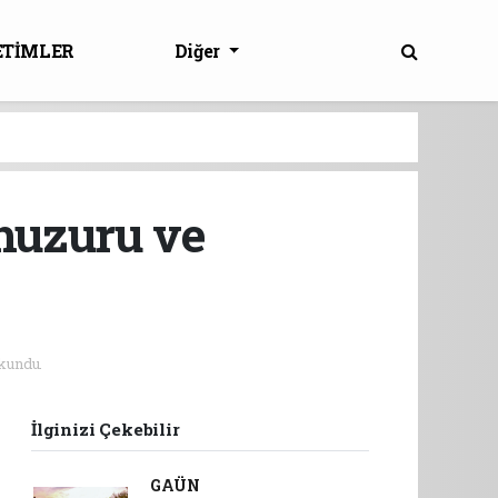
ETİMLER
Diğer
 huzuru ve
kundu.
İlginizi Çekebilir
GAÜN