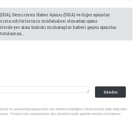
 (İHA), Demirören Haber Ajansı (DHA) ve diğer ajanslar
emizin editörlerinin müdahalesi olmadan ajans
lerde yer alan hukuki muhataplar haberi geçen ajanslar
tutulamaz...
Gönder
unuyor ve gaziantepgapgazetesi.com sitesine yaptığınız yorumunuzla ilgili doğrudan
sunuz. Yazılan tüm yorumlardan site yönetimi hiçbir şekilde sorumlu tutulamaz.