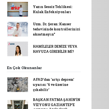
Yazın Sessiz Tehlikesi:
Kulak Enfeksiyonları
Uzm. Dr. Şeran: Kanser
tedavisinde kontrollerinizi
aksatmayın"
HAMİLELER DENİZE VEYA
HAVUZA GİREBİLİR Mİ?
En Çok Okunanlar
AFAD’dan 'artçı deprem'
uyarısı: '6 ve üzerine
çıkabilir'
BAŞKAN FATMA ŞAHİN’İN
VİZYONU GAZİANTEP’E