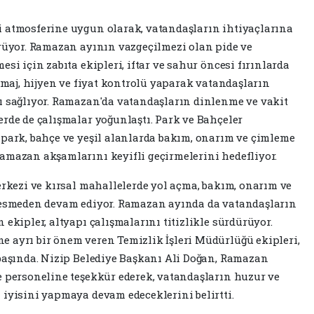
i atmosferine uygun olarak, vatandaşların ihtiyaçlarına
ürüyor. Ramazan ayının vazgeçilmezi olan pide ve
si için zabıta ekipleri, iftar ve sahur öncesi fırınlarda
ramaj, hijyen ve fiyat kontrolü yaparak vatandaşların
ı sağlıyor. Ramazan'da vatandaşların dinlenme ve vakit
erde de çalışmalar yoğunlaştı. Park ve Bahçeler
 park, bahçe ve yeşil alanlarda bakım, onarım ve çimleme
amazan akşamlarını keyifli geçirmelerini hedefliyor.
erkezi ve kırsal mahallelerde yol açma, bakım, onarım ve
 kesmeden devam ediyor. Ramazan ayında da vatandaşların
 ekipler, altyapı çalışmalarını titizlikle sürdürüyor.
 ayrı bir önem veren Temizlik İşleri Müdürlüğü ekipleri,
 başında. Nizip Belediye Başkanı Ali Doğan, Ramazan
e personeline teşekkür ederek, vatandaşların huzur ve
 iyisini yapmaya devam edeceklerini belirtti.