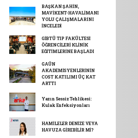
BAŞKAN ŞAHİN,
MAVİKENT-HAVALİMANI
YOLU ÇALIŞMALARINI
İNCELEDİ
GİBTÜ TIP FAKÜLTESİ
ÖĞRENCİLERİ KLİNİK
EĞİTİMLERİNE BAŞLADI
GAÜN
AKADEMİSYENLERİNİN
COST KATILIMI ÜÇ KAT
ARTTI
Yazın Sessiz Tehlikesi:
Kulak Enfeksiyonları
HAMİLELER DENİZE VEYA
HAVUZA GİREBİLİR Mİ?