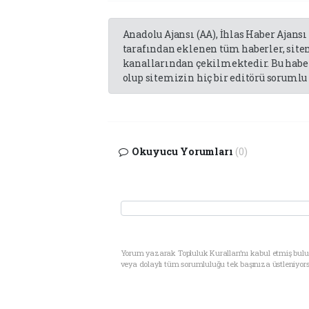
Anadolu Ajansı (AA), İhlas Haber Ajansı
tarafından eklenen tüm haberler, sit
kanallarından çekilmektedir. Bu haber
olup sitemizin hiç bir editörü sorumlu 
Okuyucu Yorumları
(0)
Yorum yazarak Topluluk Kuralları’nı kabul etmiş bul
veya dolaylı tüm sorumluluğu tek başınıza üstleniyor