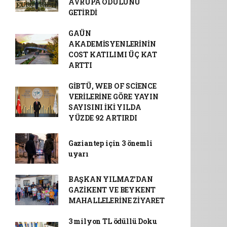
AVRUPA ÖDÜLÜNÜ
GETİRDİ
GAÜN
AKADEMİSYENLERİNİN
COST KATILIMI ÜÇ KAT
ARTTI
GİBTÜ, WEB OF SCİENCE
VERİLERİNE GÖRE YAYIN
SAYISINI İKİ YILDA
YÜZDE 92 ARTIRDI
Gaziantep için 3 önemli
uyarı
BAŞKAN YILMAZ’DAN
GAZİKENT VE BEYKENT
MAHALLELERİNE ZİYARET
3 milyon TL ödüllü Doku