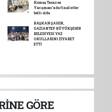
Kumaş Tasarım
Yarışması’nda finalistler
belli oldu
BAŞKAN ŞAHİN,
GAZİANTEP BÜYÜKŞEHİR
BELEDİYESİ YAZ
OKULLARINI ZİYARET
ETTİ
ERİNE GÖRE