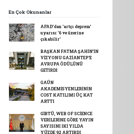
En Çok Okunanlar
AFAD’dan 'artçı deprem'
uyarısı: '6 ve üzerine
çıkabilir'
BAŞKAN FATMA ŞAHİN’İN
VİZYONU GAZİANTEP’E
AVRUPA ÖDÜLÜNÜ
GETİRDİ
GAÜN
AKADEMİSYENLERİNİN
COST KATILIMI ÜÇ KAT
ARTTI
GİBTÜ, WEB OF SCİENCE
VERİLERİNE GÖRE YAYIN
SAYISINI İKİ YILDA
YÜZDE 92 ARTIRDI