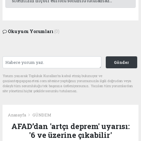
sitemizin hiç bir editörü sorumlu tutulamaz...
Okuyucu Yorumları
(0)
Gönder
Yorum yazarak Topluluk Kuralları’nı kabul etmiş bulunuyor ve
gaziantepgapgazetesi.com sitesine yaptığınız yorumunuzla ilgili doğrudan veya
dolaylı tüm sorumluluğu tek başınıza üstleniyorsunuz. Yazılan tüm yorumlardan
site yönetimi hiçbir şekilde sorumlu tutulamaz.
Anasayfa
GÜNDEM
AFAD’dan 'artçı deprem' uyarısı:
'6 ve üzerine çıkabilir'