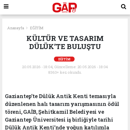
Anasayfa
EĞİTİM
KÜLTÜR VE TASARIM
DÜLÜK’TE BULUŞTU
EĞİTİM
20.05.2026 - 18:04, Güncelleme: 20.05.2026 - 18:04
8363+ kez okundu.
Gaziantep’te Dülük Antik Kenti temasıyla
düzenlenen halı tasarım yarışmasının ödül
töreni, GAİB, Şehitkamil Belediyesi ve
Gaziantep Üniversitesi iş birliğiyle tarihi
Dülük Antik Kenti’nde yoğun katılımla