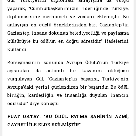
Gül, Türkiye’nin diplomasi anlayışına da vurgu
yaparak, “Cumhurbaşkanımızın liderliğinde Türkiye,
diplomasisine merhameti ve vicdanı eklemiştir. Bu
anlayışın en güçlü örneklerinden biri Gaziantep’tir.
Gaziantep, insana dokunan belediyeciliği ve paylaşma
kültürüyle bu ödülün en doğru adresidir” ifadelerini
kullandı.
Konuşmasının sonunda Avrupa Ödülü’nün Türkiye
açısından da anlamlı bir kazanım olduğunu
vurgulayan Gül, “Gaziantep’in başarısı, Türkiye’nin
Avrupa’daki yerini güçlendiren bir başarıdır. Bu ödül,
birliğin, kardeşliğin ve insanlığa duyulan inancın
ödülüdür” diye konuştu.
FUAT OKTAY: “BU ÖDÜL FATMA ŞAHİN’İN AZMİ,
GAYRETİ İLE ELDE EDİLMİŞTİR”