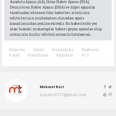
Anadolu Ajansı (AA), İhlas Haber Ajansı (İHA),
Demirören Haber Ajansı (DHA) ve diğer ajanslar
tarafından eklenen tüm haberler, sitemizin
editörlerinin müdahalesi olmadan ajans
kanallarından çekilmektedir. Bu haberlerde yer
alan hukuki muhataplar haberi geçen ajanslar olup
sitemizin hiç bir editörü sorumlu tutulamaz...
#deprem
#afad
#sondakika
#haberler
#.afad
#rasathane
#gündem
#7.2
Mehmet Kurt
mmtkrt2727@gmail.com