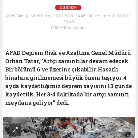
GÜNDEM
(Web Sitesi) - Web Sitesi | 19.02.2023 - 14:46, Güncelleme: 21.02.2023 -
19:49
11039+ kez okundu.
AFAD Deprem Risk ve Azaltma Genel Müdürü
Orhan Tatar, "Artçı sarsıntılar devam edecek.
Bir bölümü 6 ve üzerine çıkabilir. Hasarlı
binalara girilmemesi büyük önem taşıyor. 4
ayda kaydettiğimiz deprem sayısını 13 günde
kaydettik. Her 3-4 dakikada bir artçı sarsıntı
meydana geliyor" dedi.