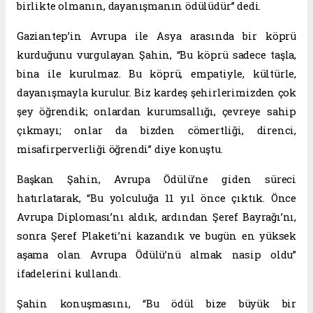
birlikte olmanın, dayanışmanın ödülüdür” dedi.
Gaziantep’in Avrupa ile Asya arasında bir köprü
kurduğunu vurgulayan Şahin, “Bu köprü sadece taşla,
bina ile kurulmaz. Bu köprü, empatiyle, kültürle,
dayanışmayla kurulur. Biz kardeş şehirlerimizden çok
şey öğrendik; onlardan kurumsallığı, çevreye sahip
çıkmayı; onlar da bizden cömertliği, direnci,
misafirperverliği öğrendi” diye konuştu.
Başkan Şahin, Avrupa Ödülü’ne giden süreci
hatırlatarak, “Bu yolculuğa 11 yıl önce çıktık. Önce
Avrupa Diploması’nı aldık, ardından Şeref Bayrağı’nı,
sonra Şeref Plaketi’ni kazandık ve bugün en yüksek
aşama olan Avrupa Ödülü’nü almak nasip oldu”
ifadelerini kullandı.
Şahin konuşmasını, “Bu ödül bize büyük bir