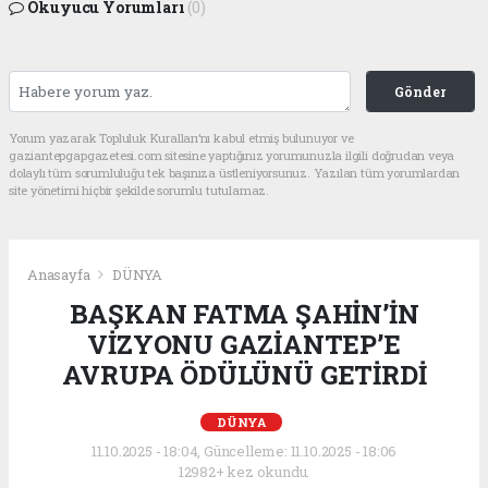
Okuyucu Yorumları
(0)
Gönder
Yorum yazarak Topluluk Kuralları’nı kabul etmiş bulunuyor ve
gaziantepgapgazetesi.com sitesine yaptığınız yorumunuzla ilgili doğrudan veya
dolaylı tüm sorumluluğu tek başınıza üstleniyorsunuz. Yazılan tüm yorumlardan
site yönetimi hiçbir şekilde sorumlu tutulamaz.
Anasayfa
DÜNYA
BAŞKAN FATMA ŞAHİN’İN
VİZYONU GAZİANTEP’E
AVRUPA ÖDÜLÜNÜ GETİRDİ
DÜNYA
11.10.2025 - 18:04, Güncelleme: 11.10.2025 - 18:06
12982+ kez okundu.