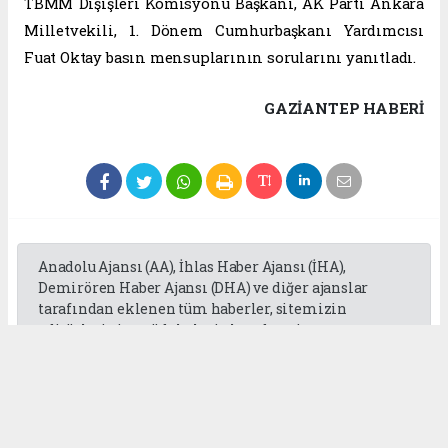
TBMM Dışişleri Komisyonu Başkanı, AK Parti Ankara
Milletvekili, 1. Dönem Cumhurbaşkanı Yardımcısı
Fuat Oktay basın mensuplarının sorularını yanıtladı.
GAZIANTEP HABERİ
Anadolu Ajansı (AA), İhlas Haber Ajansı (İHA),
Demirören Haber Ajansı (DHA) ve diğer ajanslar
tarafından eklenen tüm haberler, sitemizin
editörlerinin müdahalesi olmadan ajans
kanallarından çekilmektedir. Bu haberlerde yer
alan hukuki muhataplar haberi geçen ajanslar olup
sitemizin hiç bir editörü sorumlu tutulamaz...