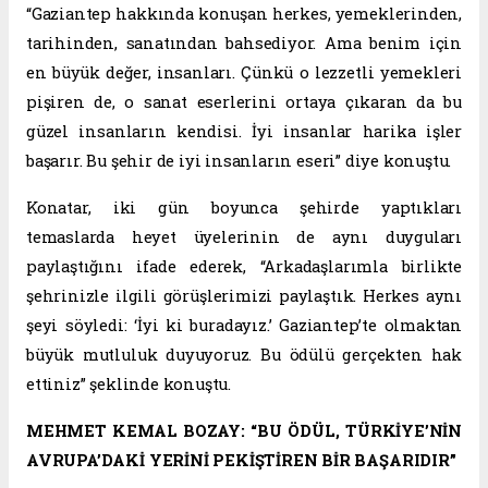
“Gaziantep hakkında konuşan herkes, yemeklerinden,
tarihinden, sanatından bahsediyor. Ama benim için
en büyük değer, insanları. Çünkü o lezzetli yemekleri
pişiren de, o sanat eserlerini ortaya çıkaran da bu
güzel insanların kendisi. İyi insanlar harika işler
başarır. Bu şehir de iyi insanların eseri” diye konuştu.
Konatar, iki gün boyunca şehirde yaptıkları
temaslarda heyet üyelerinin de aynı duyguları
paylaştığını ifade ederek, “Arkadaşlarımla birlikte
şehrinizle ilgili görüşlerimizi paylaştık. Herkes aynı
şeyi söyledi: ‘İyi ki buradayız.’ Gaziantep’te olmaktan
büyük mutluluk duyuyoruz. Bu ödülü gerçekten hak
ettiniz” şeklinde konuştu.
MEHMET KEMAL BOZAY: “BU ÖDÜL, TÜRKİYE’NİN
AVRUPA’DAKİ YERİNİ PEKİŞTİREN BİR BAŞARIDIR”