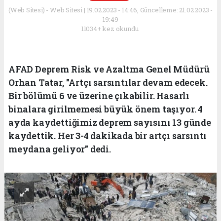
(Web Sitesi) - Web Sitesi | 19.02.2023 - 14:46, Güncelleme: 21.02.2023 -
19:49
11034+ kez okundu.
AFAD Deprem Risk ve Azaltma Genel Müdürü
Orhan Tatar, "Artçı sarsıntılar devam edecek.
Bir bölümü 6 ve üzerine çıkabilir. Hasarlı
binalara girilmemesi büyük önem taşıyor. 4
ayda kaydettiğimiz deprem sayısını 13 günde
kaydettik. Her 3-4 dakikada bir artçı sarsıntı
meydana geliyor" dedi.