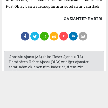
Fuat Oktay basın mensuplarının sorularını yanıtladı.
GAZIANTEP HABERİ
Anadolu Ajansı (AA), İhlas Haber Ajansı (İHA),
Demirören Haber Ajansı (DHA) ve diğer ajanslar
tarafından eklenen tüm haberler, sitemizin
editörlerinin müdahalesi olmadan ajans
kanallarından çekilmektedir. Bu haberlerde yer
alan hukuki muhataplar haberi geçen ajanslar olup
sitemizin hiç bir editörü sorumlu tutulamaz...