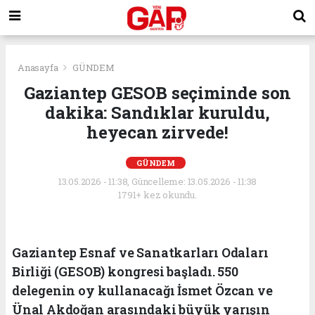
Anasayfa
GÜNDEM
Gaziantep GESOB seçiminde son
dakika: Sandıklar kuruldu,
heyecan zirvede!
GÜNDEM
13.05.2026 - 11:38, Güncelleme: 13.05.2026 - 11:38
1791+ kez okundu.
Gaziantep Esnaf ve Sanatkarları Odaları
Birliği (GESOB) kongresi başladı. 550
delegenin oy kullanacağı İsmet Özcan ve
Ünal Akdoğan arasındaki büyük yarışın