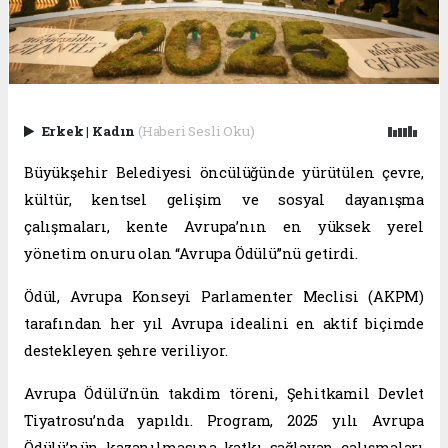
Erkek
|
Kadın
(Haberi Sesli Oku)
Büyükşehir Belediyesi öncülüğünde yürütülen çevre,
kültür, kentsel gelişim ve sosyal dayanışma
çalışmaları, kente Avrupa’nın en yüksek yerel
yönetim onuru olan “Avrupa Ödülü”nü getirdi.
Ödül, Avrupa Konseyi Parlamenter Meclisi (AKPM)
tarafından her yıl Avrupa idealini en aktif biçimde
destekleyen şehre veriliyor.
Avrupa Ödülü’nün takdim töreni, Şehitkamil Devlet
Tiyatrosu’nda yapıldı. Program, 2025 yılı Avrupa
Ödülü’nün kazanılmasına katkı sağlayan çalışmaları