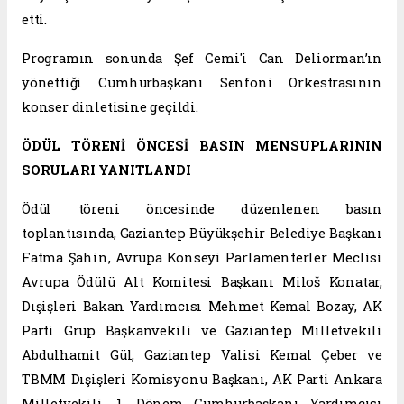
etti.
Programın sonunda Şef Cemi'i Can Deliorman’ın
yönettiği Cumhurbaşkanı Senfoni Orkestrasının
konser dinletisine geçildi.
ÖDÜL TÖRENİ ÖNCESİ BASIN MENSUPLARININ
SORULARI YANITLANDI
Ödül töreni öncesinde düzenlenen basın
toplantısında, Gaziantep Büyükşehir Belediye Başkanı
Fatma Şahin, Avrupa Konseyi Parlamenterler Meclisi
Avrupa Ödülü Alt Komitesi Başkanı Miloš Konatar,
Dışişleri Bakan Yardımcısı Mehmet Kemal Bozay, AK
Parti Grup Başkanvekili ve Gaziantep Milletvekili
Abdulhamit Gül, Gaziantep Valisi Kemal Çeber ve
TBMM Dışişleri Komisyonu Başkanı, AK Parti Ankara
Milletvekili, 1. Dönem Cumhurbaşkanı Yardımcısı