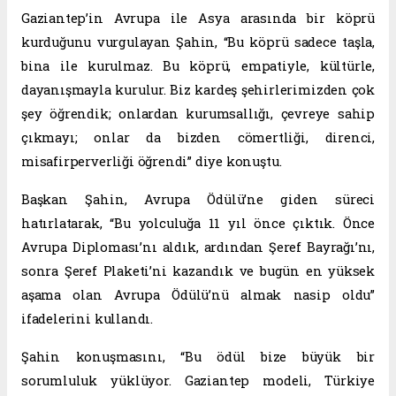
Gaziantep’in Avrupa ile Asya arasında bir köprü
kurduğunu vurgulayan Şahin, “Bu köprü sadece taşla,
bina ile kurulmaz. Bu köprü, empatiyle, kültürle,
dayanışmayla kurulur. Biz kardeş şehirlerimizden çok
şey öğrendik; onlardan kurumsallığı, çevreye sahip
çıkmayı; onlar da bizden cömertliği, direnci,
misafirperverliği öğrendi” diye konuştu.
Başkan Şahin, Avrupa Ödülü’ne giden süreci
hatırlatarak, “Bu yolculuğa 11 yıl önce çıktık. Önce
Avrupa Diploması’nı aldık, ardından Şeref Bayrağı’nı,
sonra Şeref Plaketi’ni kazandık ve bugün en yüksek
aşama olan Avrupa Ödülü’nü almak nasip oldu”
ifadelerini kullandı.
Şahin konuşmasını, “Bu ödül bize büyük bir
sorumluluk yüklüyor. Gaziantep modeli, Türkiye