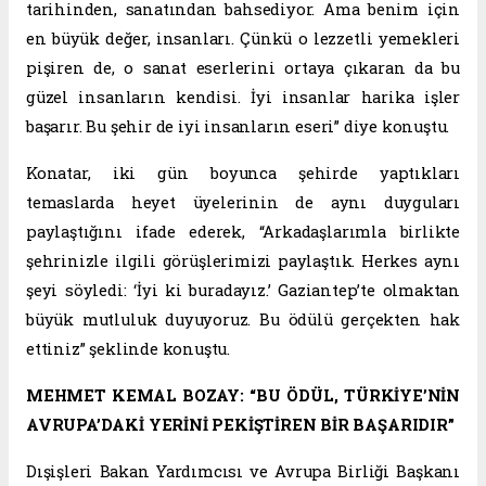
tarihinden, sanatından bahsediyor. Ama benim için
en büyük değer, insanları. Çünkü o lezzetli yemekleri
pişiren de, o sanat eserlerini ortaya çıkaran da bu
güzel insanların kendisi. İyi insanlar harika işler
başarır. Bu şehir de iyi insanların eseri” diye konuştu.
Konatar, iki gün boyunca şehirde yaptıkları
temaslarda heyet üyelerinin de aynı duyguları
paylaştığını ifade ederek, “Arkadaşlarımla birlikte
şehrinizle ilgili görüşlerimizi paylaştık. Herkes aynı
şeyi söyledi: ‘İyi ki buradayız.’ Gaziantep’te olmaktan
büyük mutluluk duyuyoruz. Bu ödülü gerçekten hak
ettiniz” şeklinde konuştu.
MEHMET KEMAL BOZAY: “BU ÖDÜL, TÜRKİYE’NİN
AVRUPA’DAKİ YERİNİ PEKİŞTİREN BİR BAŞARIDIR”
Dışişleri Bakan Yardımcısı ve Avrupa Birliği Başkanı