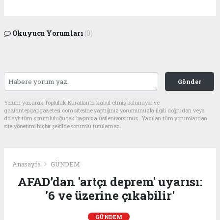
Okuyucu Yorumları
(0)
Gönder
Yorum yazarak Topluluk Kuralları’nı kabul etmiş bulunuyor ve
gaziantepgapgazetesi.com sitesine yaptığınız yorumunuzla ilgili doğrudan veya
dolaylı tüm sorumluluğu tek başınıza üstleniyorsunuz. Yazılan tüm yorumlardan
site yönetimi hiçbir şekilde sorumlu tutulamaz.
Anasayfa
GÜNDEM
AFAD’dan 'artçı deprem' uyarısı:
'6 ve üzerine çıkabilir'
GÜNDEM