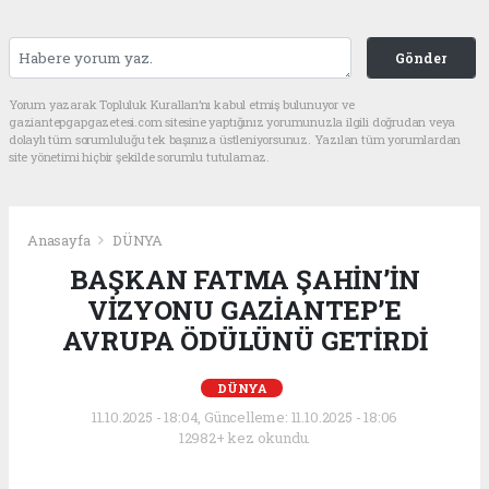
Gönder
Yorum yazarak Topluluk Kuralları’nı kabul etmiş bulunuyor ve
gaziantepgapgazetesi.com sitesine yaptığınız yorumunuzla ilgili doğrudan veya
dolaylı tüm sorumluluğu tek başınıza üstleniyorsunuz. Yazılan tüm yorumlardan
site yönetimi hiçbir şekilde sorumlu tutulamaz.
Anasayfa
DÜNYA
BAŞKAN FATMA ŞAHİN’İN
VİZYONU GAZİANTEP’E
AVRUPA ÖDÜLÜNÜ GETİRDİ
DÜNYA
11.10.2025 - 18:04, Güncelleme: 11.10.2025 - 18:06
12982+ kez okundu.