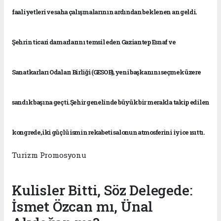
faaliyetleri ve saha çalışmalarının ardından beklenen an geldi.
Şehrin ticari damarlarını temsil eden Gaziantep Esnaf ve
Sanatkarları Odaları Birliği (GESOB), yeni başkanını seçmek üzere
sandık başına geçti. Şehir genelinde büyük bir merakla takip edilen
kongrede, iki güçlü ismin rekabeti salonun atmosferini iyice ısıttı.
Turizm Promosyonu
Kulisler Bitti, Söz Delegede:
İsmet Özcan mı, Ünal