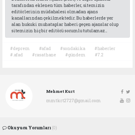
tarafından eklenen tüm haberler, sitemizin
editörlerinin müdahalesi olmadan ajans
kanallarından çekilmektedir. Bu haberlerde yer
alan hukuki muhataplar haberi geçen ajanslar olup
sitemizin hiç bir editörü sorumlu tutulamaz...
#deprem
#afad
#sondakika
#haberler
#.afad
#rasathane
#gündem
#7.2
Mehmet Kurt
mmtkrt2727@gmail.com
Okuyucu Yorumları
(0)