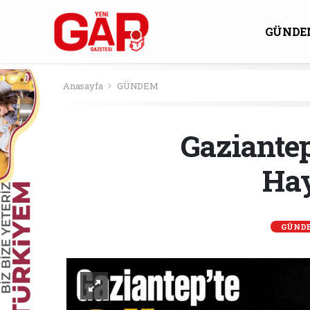
GÜNDE
KÜLTÜ
Anasayfa
GÜNDEM
Gaziantep
Hay
GÜND