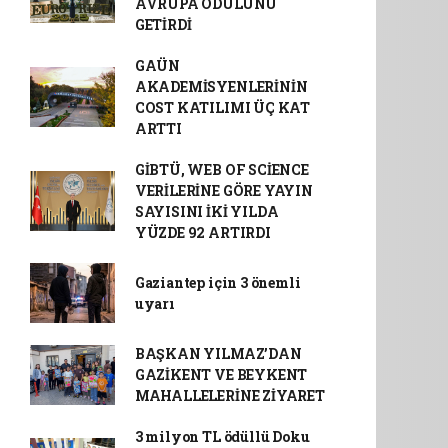
AVRUPA ÖDÜLÜNÜ
GETİRDİ
GAÜN
AKADEMİSYENLERİNİN
COST KATILIMI ÜÇ KAT
ARTTI
GİBTÜ, WEB OF SCİENCE
VERİLERİNE GÖRE YAYIN
SAYISINI İKİ YILDA
YÜZDE 92 ARTIRDI
Gaziantep için 3 önemli
uyarı
BAŞKAN YILMAZ’DAN
GAZİKENT VE BEYKENT
MAHALLELERİNE ZİYARET
3 milyon TL ödüllü Doku