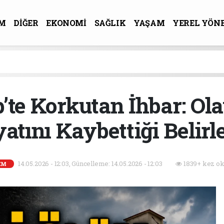
M
DİĞER
EKONOMİ
SAĞLIK
YAŞAM
YEREL YÖN
R-SANAT
’te Korkutan İhbar: Ol
atını Kaybettiği Belirl
14.05.2026 - 12:03, Güncelleme: 14.05.2026 - 12:03
1839+ kez ok
EM