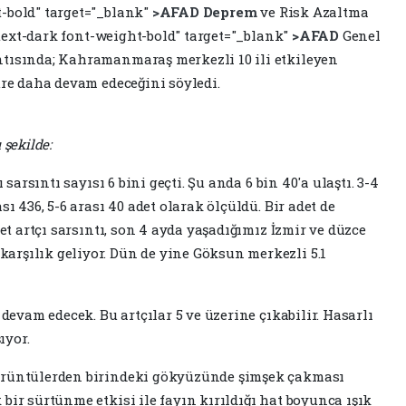
t-bold" target="_blank"
>AFAD
Deprem
ve Risk Azaltma
"text-dark font-weight-bold" target="_blank"
>AFAD
Genel
ntısında; Kahramanmaraş merkezli 10 ili etkileyen
üre daha devam edeceğini söyledi.
 şekilde:
 sarsıntı sayısı 6 bini geçti. Şu anda 6 bin 40'a ulaştı. 3-4
sı 436, 5-6 arası 40 adet olarak ölçüldü. Bir adet de
det artçı sarsıntı, son 4 ayda yaşadığımız İzmir ve düzce
rşılık geliyor. Dün de yine Göksun merkezli 5.1
 devam edecek. Bu artçılar 5 ve üzerine çıkabilir. Hasarlı
ıyor.
görüntülerden birindeki gökyüzünde şimşek çakması
bir sürtünme etkisi ile fayın kırıldığı hat boyunca ışık