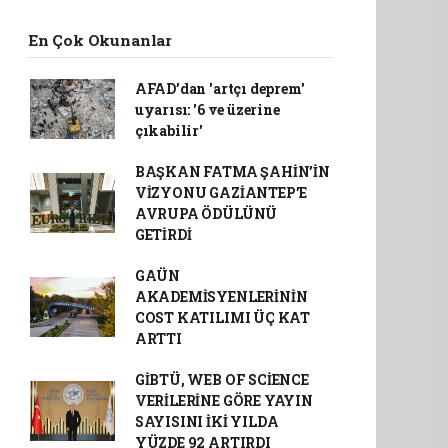
En Çok Okunanlar
AFAD’dan 'artçı deprem'
uyarısı: '6 ve üzerine
çıkabilir'
BAŞKAN FATMA ŞAHİN’İN
VİZYONU GAZİANTEP’E
AVRUPA ÖDÜLÜNÜ
GETİRDİ
GAÜN
AKADEMİSYENLERİNİN
COST KATILIMI ÜÇ KAT
ARTTI
GİBTÜ, WEB OF SCİENCE
VERİLERİNE GÖRE YAYIN
SAYISINI İKİ YILDA
YÜZDE 92 ARTIRDI