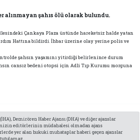
r alınmayan şahıs ölü olarak bulundu.
lesindeki Çankaya Plaza üstünde hareketsiz halde yatan
rdım Hattına bildirdi. İhbar üzerine olay yerine polis ve
ontrolde şahsın yaşamını yitirdiği belirlenince durum
ahsın cansız bedeni otopsi için Adli Tıp Kurumu morguna
 (İHA), Demirören Haber Ajansı (DHA) ve diğer ajanslar
emizin editörlerinin müdahalesi olmadan ajans
lerde yer alan hukuki muhataplar haberi geçen ajanslar
tutulamaz...