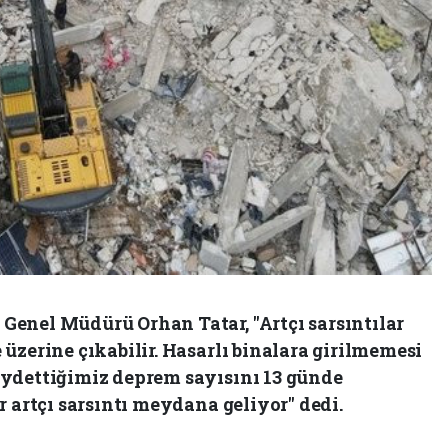
enel Müdürü Orhan Tatar, "Artçı sarsıntılar
üzerine çıkabilir. Hasarlı binalara girilmemesi
ydettiğimiz deprem sayısını 13 günde
r artçı sarsıntı meydana geliyor" dedi.