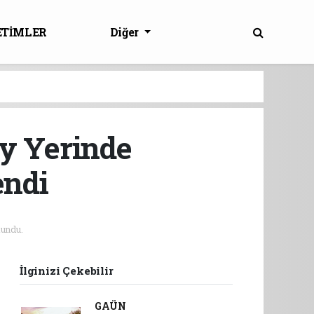
ETİMLER
Diğer
ay Yerinde
endi
undu.
İlginizi Çekebilir
GAÜN