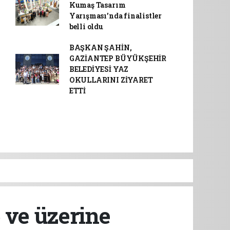
Kumaş Tasarım
Yarışması’nda finalistler
belli oldu
BAŞKAN ŞAHİN,
GAZİANTEP BÜYÜKŞEHİR
BELEDİYESİ YAZ
OKULLARINI ZİYARET
ETTİ
6 ve üzerine