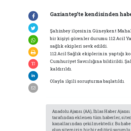
Gaziantep’te kendisinden habe
Şahinbey ilçesinin Güneykent Mahal
bir kişiyi görenler durumu 112 Acil Ya
sağlık ekipleri sevk edildi.
112 Acil Sağlık ekiplerinin yaptığı k
Cumhuriyet Savcılığına bildirildi. Ş
kaldırıldı.
Olayla ilgili soruşturma başlatıldı.
Anadolu Ajansı (AA), İhlas Haber Ajansı
tarafından eklenen tüm haberler, sit
kanallarından çekilmektedir. Bu haber
olup sitemizin hiç bir editörü sorumlu 