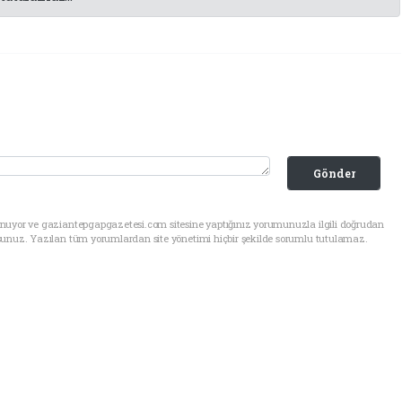
Gönder
unuyor ve gaziantepgapgazetesi.com sitesine yaptığınız yorumunuzla ilgili doğrudan
sunuz. Yazılan tüm yorumlardan site yönetimi hiçbir şekilde sorumlu tutulamaz.