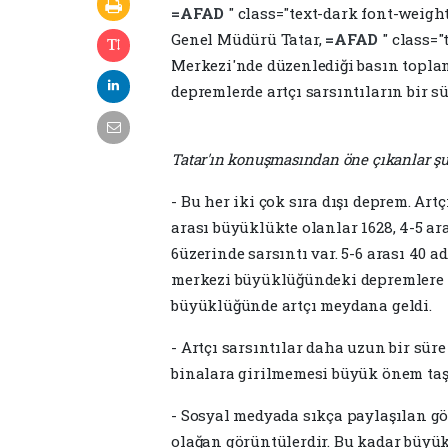
=AFAD
" class="text-dark font-weigh
Genel Müdürü Tatar,
=AFAD
" class=
Merkezi'nde düzenlediği basın topla
depremlerde artçı sarsıntıların bir s
Tatar'ın konuşmasından öne çıkanlar şu
- Bu her iki çok sıra dışı deprem. Artçı
arası büyüklükte olanlar 1628, 4-5 ara
6üzerinde sarsıntı var. 5-6 arası 40 a
merkezi büyüklüğündeki depremlere ka
büyüklüğünde artçı meydana geldi.
- Artçı sarsıntılar daha uzun bir süre
binalara girilmemesi büyük önem taş
- Sosyal medyada sıkça paylaşılan 
olağan görüntülerdir. Bu kadar büyük 