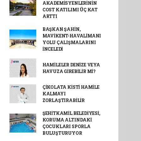
AKADEMİSYENLERİNİN
COST KATILIMI ÜÇ KAT
ARTTI
BAŞKAN ŞAHİN,
MAVİKENT-HAVALİMANI
YOLU ÇALIŞMALARINI
İNCELEDİ
HAMİLELER DENİZE VEYA
HAVUZA GİREBİLİR Mİ?
ÇİKOLATA KİSTİ HAMİLE
KALMAYI
ZORLAŞTIRABİLİR
ŞEHİTKAMİL BELEDİYESİ,
KORUMA ALTINDAKİ
ÇOCUKLARI SPORLA
BULUŞTURUYOR