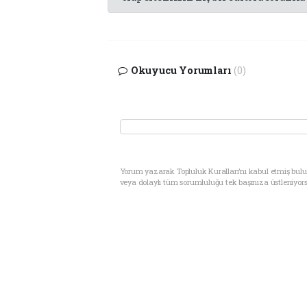
Okuyucu Yorumları
(0)
Yorum yazarak Topluluk Kuralları’nı kabul etmiş bul
veya dolaylı tüm sorumluluğu tek başınıza üstleniyor