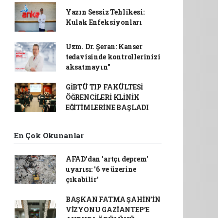
Yazın Sessiz Tehlikesi:
Kulak Enfeksiyonları
Uzm. Dr. Şeran: Kanser
tedavisinde kontrollerinizi
aksatmayın"
GİBTÜ TIP FAKÜLTESİ
ÖĞRENCİLERİ KLİNİK
EĞİTİMLERİNE BAŞLADI
En Çok Okunanlar
AFAD’dan 'artçı deprem'
uyarısı: '6 ve üzerine
çıkabilir'
BAŞKAN FATMA ŞAHİN’İN
VİZYONU GAZİANTEP’E