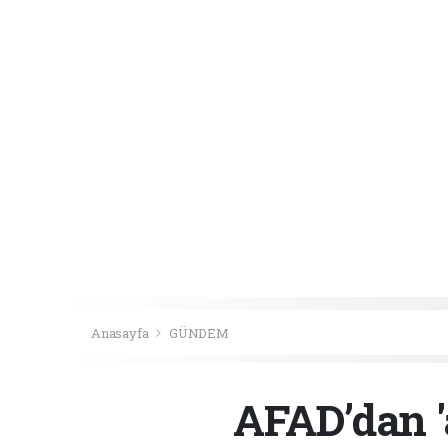
Anasayfa
GÜNDEM
AFAD’dan 'a