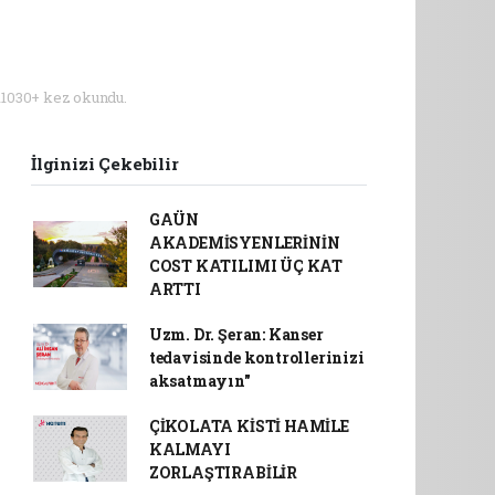
11030+ kez okundu.
İlginizi Çekebilir
GAÜN
AKADEMİSYENLERİNİN
COST KATILIMI ÜÇ KAT
ARTTI
Uzm. Dr. Şeran: Kanser
tedavisinde kontrollerinizi
aksatmayın"
ÇİKOLATA KİSTİ HAMİLE
KALMAYI
ZORLAŞTIRABİLİR