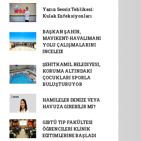
Yazın Sessiz Tehlikesi:
Kulak Enfeksiyonları
BAŞKAN ŞAHİN,
MAVİKENT-HAVALİMANI
YOLU ÇALIŞMALARINI
İNCELEDİ
ŞEHİTKAMİL BELEDİYESİ,
KORUMA ALTINDAKİ
ÇOCUKLARI SPORLA
BULUŞTURUYOR
HAMİLELER DENİZE VEYA
HAVUZA GİREBİLİR Mİ?
GİBTÜ TIP FAKÜLTESİ
ÖĞRENCİLERİ KLİNİK
EĞİTİMLERİNE BAŞLADI