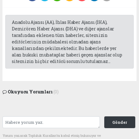
Anadolu Ajansı (AA), İhlas Haber Ajansı (İHA),
Demirören Haber Ajansı (DHA) ve diğer ajanslar
tarafından eklenen tüm haberler, sitemizin
editörlerinin müdahalesi olmadan ajans
kanallarından çekilmektedir. Bu haberlerde yer
alan hukuki muhataplar haberi geçen ajanslar olup
sitemizin hiç bir editörü sorumlu tutulamaz...
Okuyucu Yorumları
(0)
Gönder
Yorum yazarak Topluluk Kuralları’nı kabul etmiş bulunuyor ve