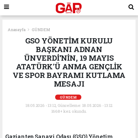
Anasayfa
GÜNDEM
GSO YÖNETİM KURULU
BAŞKANI ADNAN
ÜNVERDİ’NİN, 19 MAYIS
ATATÜRK'Ü ANMA GENÇLİK
VE SPOR BAYRAMI KUTLAMA
MESAJI
GÜNDEM
18.05.2026 - 13:12, Güncelleme: 18.05.2026 - 13:12
1668+ kez okundu.
Gaziantep Sanayi Odası (GSO) Yönetim