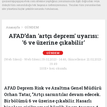
gaziantepgapgazetesi.com sitesine yaptığınız yorumunuzla ilgili doğrudan veya
dolaylı tüm sorumluluğu tek başınıza üstleniyorsunuz. Yazılan tüm yorumlardan
site yönetimi hiçbir şekilde sorumlu tutulamaz.
Anasayfa
GÜNDEM
AFAD’dan 'artçı deprem' uyarısı:
'6 ve üzerine çıkabilir'
GÜNDEM
(Web Sitesi) - Web Sitesi | 19.02.2023 - 14:46, Güncelleme: 21.02.2023 -
19:49
11031+ kez okundu.
AFAD Deprem Risk ve Azaltma Genel Müdürü
Orhan Tatar, "Artçı sarsıntılar devam edecek.
Bir bölümü 6 ve üzerine çıkabilir. Hasarlı