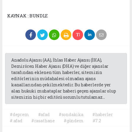
KAYNAK : BUNDLE
Anadolu Ajansı (AA), İhlas Haber Ajansı (İHA),
Demirören Haber Ajansı (DHA) ve diğer ajanslar
tarafından eklenen tüm haberler, sitemizin
editörlerinin müdahalesi olmadan ajans
kanallarından çekilmektedir. Bu haberlerde yer
alan hukuki muhataplar haberi geçen ajanslar olup
sitemizin hiç bir editörü sorumlu tutulamaz...
#deprem
#afad
#sondakika
#haberler
#.afad
#rasathane
#gündem
#7.2