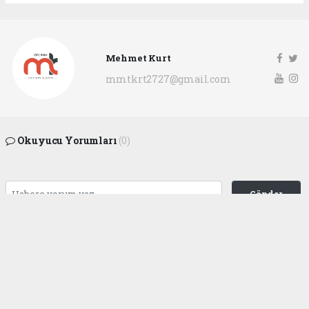
Mehmet Kurt
mmtkrt2727@gmail.com
Okuyucu Yorumları
(0)
Gönder
Yorum yazarak Topluluk Kuralları’nı kabul etmiş bulunuyor ve
gaziantepgapgazetesi.com sitesine yaptığınız yorumunuzla ilgili doğrudan veya
dolaylı tüm sorumluluğu tek başınıza üstleniyorsunuz. Yazılan tüm yorumlardan
site yönetimi hiçbir şekilde sorumlu tutulamaz.