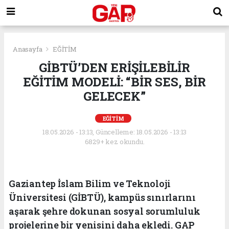
Anasayfa
EĞİTİM
GİBTÜ’DEN ERİŞİLEBİLİR
EĞİTİM MODELİ: “BİR SES, BİR
GELECEK”
EĞİTİM
18.05.2026 - 13:13, Güncelleme: 18.05.2026 - 13:13
6829+ kez okundu.
Gaziantep İslam Bilim ve Teknoloji
Üniversitesi (GİBTÜ), kampüs sınırlarını
aşarak şehre dokunan sosyal sorumluluk
projelerine bir yenisini daha ekledi. GAP