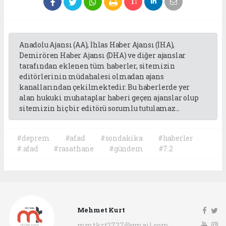
Anadolu Ajansı (AA), İhlas Haber Ajansı (İHA),
Demirören Haber Ajansı (DHA) ve diğer ajanslar
tarafından eklenen tüm haberler, sitemizin
editörlerinin müdahalesi olmadan ajans
kanallarından çekilmektedir. Bu haberlerde yer
alan hukuki muhataplar haberi geçen ajanslar olup
sitemizin hiç bir editörü sorumlu tutulamaz...
#deprem
#afad
#sondakika
#haberler
#.afad
#rasathane
#gündem
#7.2
Mehmet Kurt
mmtkrt2727@gmail.com