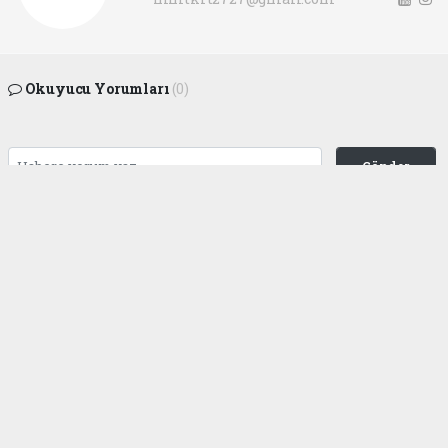
Okuyucu Yorumları
(0)
Gönder
Yorum yazarak Topluluk Kuralları’nı kabul etmiş bulunuyor ve
gaziantepgapgazetesi.com sitesine yaptığınız yorumunuzla ilgili doğrudan veya
dolaylı tüm sorumluluğu tek başınıza üstleniyorsunuz. Yazılan tüm yorumlardan
site yönetimi hiçbir şekilde sorumlu tutulamaz.
haber paketi
haber scripti
haber yazılımı
Tüm hakları saklı tutulmaktadır.Copyright 2026©
Haber Yazılımı:
Web Aksiyon ®