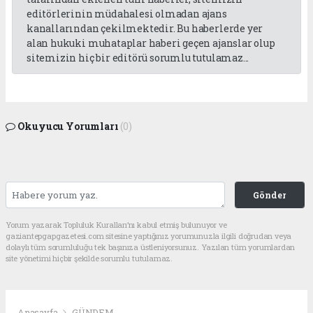
editörlerinin müdahalesi olmadan ajans
kanallarından çekilmektedir. Bu haberlerde yer
alan hukuki muhataplar haberi geçen ajanslar olup
sitemizin hiç bir editörü sorumlu tutulamaz...
Okuyucu Yorumları
(0)
Gönder
Yorum yazarak Topluluk Kuralları’nı kabul etmiş bulunuyor ve
gaziantepgapgazetesi.com sitesine yaptığınız yorumunuzla ilgili doğrudan veya
dolaylı tüm sorumluluğu tek başınıza üstleniyorsunuz. Yazılan tüm yorumlardan
site yönetimi hiçbir şekilde sorumlu tutulamaz.
Anasayfa
GÜNDEM