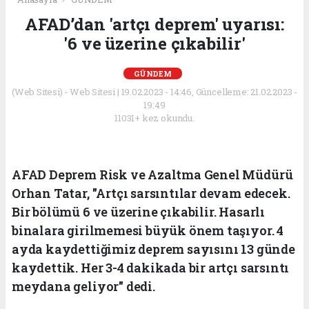
AFAD’dan 'artçı deprem' uyarısı:
'6 ve üzerine çıkabilir'
GÜNDEM
(Web Sitesi) - Web Sitesi | 19.02.2023 - 14:46, Güncelleme: 21.02.2023 -
19:49
11031+ kez okundu.
AFAD Deprem Risk ve Azaltma Genel Müdürü
Orhan Tatar, "Artçı sarsıntılar devam edecek.
Bir bölümü 6 ve üzerine çıkabilir. Hasarlı
binalara girilmemesi büyük önem taşıyor. 4
ayda kaydettiğimiz deprem sayısını 13 günde
kaydettik. Her 3-4 dakikada bir artçı sarsıntı
meydana geliyor" dedi.