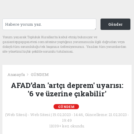
Gönder
Yorum yazarak Topluluk Kuralları’nı kabul etmiş bulunuyor ve
gaziantepgapgazetesi.com sitesine yaptığınız yorumunuzla ilgili doğrudan veya
dolaylı tüm sorumluluğu tek başınıza üstleniyorsunuz. Yazılan tüm yorumlardan
site yönetimi hiçbir şekilde sorumlu tutulamaz.
Anasayfa
GÜNDEM
AFAD’dan 'artçı deprem' uyarısı:
'6 ve üzerine çıkabilir'
GÜNDEM
(Web Sitesi) - Web Sitesi | 19.02.2023 - 14:46, Güncelleme: 21.02.2023 -
19:49
11039+ kez okundu.