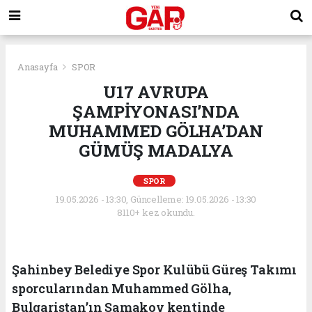
Anasayfa
SPOR
U17 AVRUPA
ŞAMPİYONASI’NDA
MUHAMMED GÖLHA’DAN
GÜMÜŞ MADALYA
SPOR
19.05.2026 - 13:30, Güncelleme: 19.05.2026 - 13:30
8110+ kez okundu.
Şahinbey Belediye Spor Kulübü Güreş Takımı
sporcularından Muhammed Gölha,
Bulgaristan’ın Samakov kentinde