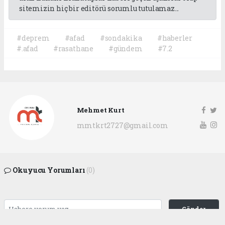
sitemizin hiç bir editörü sorumlu tutulamaz...
#deprem
#afad
#sondakika
#haberler
#.afad
#rasathane
#gündem
#7.2
Mehmet Kurt
mmtkrt2727@gmail.com
Okuyucu Yorumları
(0)
Gönder