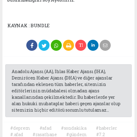
KAYNAK : BUNDLE
Anadolu Ajansı (AA), İhlas Haber Ajansı (İHA),
Demirören Haber Ajansı (DHA) ve diğer ajanslar
tarafından eklenen tüm haberler, sitemizin
editörlerinin müdahalesi olmadan ajans
kanallarından çekilmektedir. Bu haberlerde yer
alan hukuki muhataplar haberi geçen ajanslar olup
sitemizin hiç bir editörü sorumlu tutulamaz...
#deprem
#afad
#sondakika
#haberler
#.afad
#rasathane
#gündem
#7.2