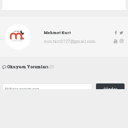
Mehmet Kurt
mmtkrt2727@gmail.com
Okuyucu Yorumları
(0)
Gönder
Yorum yazarak Topluluk Kuralları’nı kabul etmiş bulunuyor ve
gaziantepgapgazetesi.com sitesine yaptığınız yorumunuzla ilgili doğrudan veya
dolaylı tüm sorumluluğu tek başınıza üstleniyorsunuz. Yazılan tüm yorumlardan
site yönetimi hiçbir şekilde sorumlu tutulamaz.