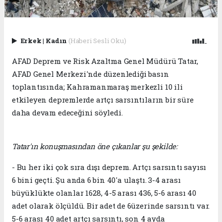
Erkek
|
Kadın
(Haberi Sesli Oku)
AFAD Deprem ve Risk Azaltma Genel Müdürü Tatar,
AFAD Genel Merkezi'nde düzenlediği basın
toplantısında; Kahramanmaraş merkezli 10 ili
etkileyen depremlerde artçı sarsıntıların bir süre
daha devam edeceğini söyledi.
Tatar'ın konuşmasından öne çıkanlar şu şekilde:
- Bu her iki çok sıra dışı deprem. Artçı sarsıntı sayısı
6 bini geçti. Şu anda 6 bin 40'a ulaştı. 3-4 arası
büyüklükte olanlar 1628, 4-5 arası 436, 5-6 arası 40
adet olarak ölçüldü. Bir adet de 6üzerinde sarsıntı var.
5-6 arası 40 adet artçı sarsıntı, son 4 ayda