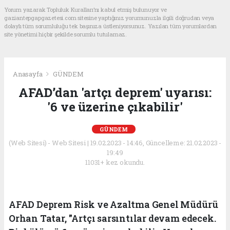
Yorum yazarak Topluluk Kuralları’nı kabul etmiş bulunuyor ve
gaziantepgapgazetesi.com sitesine yaptığınız yorumunuzla ilgili doğrudan veya
dolaylı tüm sorumluluğu tek başınıza üstleniyorsunuz. Yazılan tüm yorumlardan
site yönetimi hiçbir şekilde sorumlu tutulamaz.
Anasayfa
GÜNDEM
AFAD’dan 'artçı deprem' uyarısı:
'6 ve üzerine çıkabilir'
GÜNDEM
(Web Sitesi) - Web Sitesi | 19.02.2023 - 14:46, Güncelleme: 21.02.2023 -
19:49
11031+ kez okundu.
AFAD Deprem Risk ve Azaltma Genel Müdürü
Orhan Tatar, "Artçı sarsıntılar devam edecek.