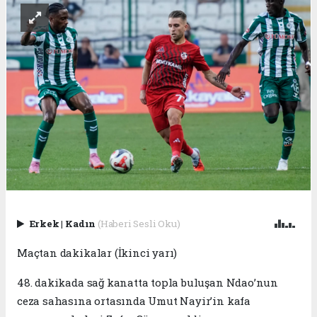
Erkek
|
Kadın
(Haberi Sesli Oku)
Maçtan dakikalar (İkinci yarı)
48. dakikada sağ kanatta topla buluşan Ndao’nun
ceza sahasına ortasında Umut Nayir’in kafa