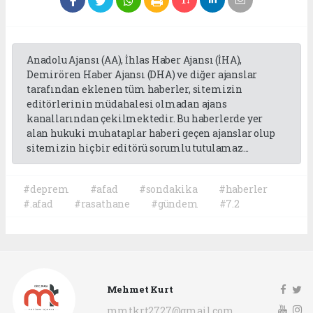
Anadolu Ajansı (AA), İhlas Haber Ajansı (İHA),
Demirören Haber Ajansı (DHA) ve diğer ajanslar
tarafından eklenen tüm haberler, sitemizin
editörlerinin müdahalesi olmadan ajans
kanallarından çekilmektedir. Bu haberlerde yer
alan hukuki muhataplar haberi geçen ajanslar olup
sitemizin hiç bir editörü sorumlu tutulamaz...
#deprem
#afad
#sondakika
#haberler
#.afad
#rasathane
#gündem
#7.2
Mehmet Kurt
mmtkrt2727@gmail.com