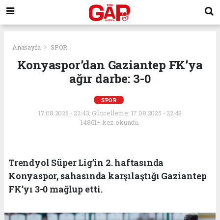
Anasayfa
SPOR
Konyaspor’dan Gaziantep FK’ya
ağır darbe: 3-0
SPOR
17.08.2025 - 22:43, Güncelleme: 17.08.2025 - 22:43
14861+ kez okundu.
Trendyol Süper Lig’in 2. haftasında
Konyaspor, sahasında karşılaştığı Gaziantep
FK’yı 3-0 mağlup etti.