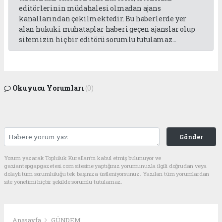
editörlerinin müdahalesi olmadan ajans
kanallarından çekilmektedir. Bu haberlerde yer
alan hukuki muhataplar haberi geçen ajanslar olup
sitemizin hiç bir editörü sorumlu tutulamaz...
Okuyucu Yorumları
(0)
Gönder
Yorum yazarak Topluluk Kuralları’nı kabul etmiş bulunuyor ve
gaziantepgapgazetesi.com sitesine yaptığınız yorumunuzla ilgili doğrudan veya
dolaylı tüm sorumluluğu tek başınıza üstleniyorsunuz. Yazılan tüm yorumlardan
site yönetimi hiçbir şekilde sorumlu tutulamaz.
Anasayfa
GÜNDEM