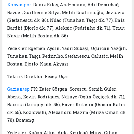
Konyaspor
: Deniz Ertaş, Andzouana, Adil Demirbağ,
Bazoer, Guilherme Sitya, Melih İbrahimoğlu, Jevtovic
(Stefanescu dk. 86), Ndao (Tunahan Taşçı dk. 77), Enis
Bardhi (Bjorlo dk. 77), Aleksic (Pedrinho dk. 71), Umut
Nayir (Melih Bostan dk. 86)
Yedekler: Egemen Aydın, Yasir Subaşı, Uğurcan Yazğılı,
Tunahan Taşçı, Pedrinho, Stefanescu, Calusic, Melih
Bostan, Bjorlo, Kaan Akyazı
Teknik Direktör: Recep Uçar
Gaziantep
FK: Zafer Görgen, Sorescu, Semih Güler,
Abena, Kevin Rodrigues, Ndiaye (Ogün Özçiçek dk. 71),
Bacuna (Lungoyi dk. 55), Enver Kulasin (Osman Kalın
dk. 55), Kozlowski, Alexandru Maxim (Mirza Cihan dk.
78), Boateng
Yedekler: Kağan Alkış, Arda Kızıldağ, Mirza Cihan,