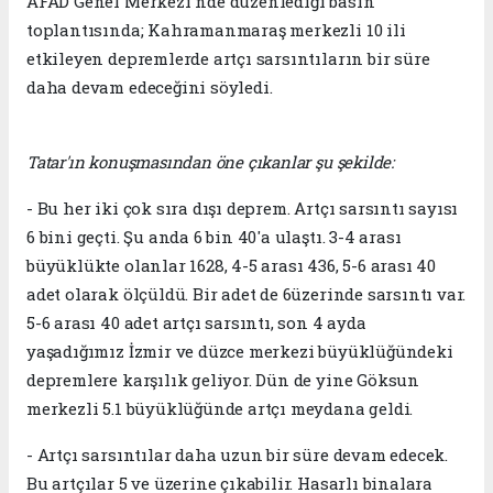
AFAD Genel Merkezi'nde düzenlediği basın
toplantısında; Kahramanmaraş merkezli 10 ili
etkileyen depremlerde artçı sarsıntıların bir süre
daha devam edeceğini söyledi.
Tatar'ın konuşmasından öne çıkanlar şu şekilde:
- Bu her iki çok sıra dışı deprem. Artçı sarsıntı sayısı
6 bini geçti. Şu anda 6 bin 40'a ulaştı. 3-4 arası
büyüklükte olanlar 1628, 4-5 arası 436, 5-6 arası 40
adet olarak ölçüldü. Bir adet de 6üzerinde sarsıntı var.
5-6 arası 40 adet artçı sarsıntı, son 4 ayda
yaşadığımız İzmir ve düzce merkezi büyüklüğündeki
depremlere karşılık geliyor. Dün de yine Göksun
merkezli 5.1 büyüklüğünde artçı meydana geldi.
- Artçı sarsıntılar daha uzun bir süre devam edecek.
Bu artçılar 5 ve üzerine çıkabilir. Hasarlı binalara