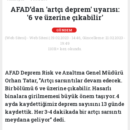
AFAD’dan 'artçı deprem' uyarısı:
'6 ve üzerine çıkabilir'
GÜNDEM
(Web Sitesi) - Web Sitesi | 19.02.2023 - 14:46, Güncelleme: 21.02.2023 -
19:49
11031+ kez okundu.
AFAD Deprem Risk ve Azaltma Genel Müdürü
Orhan Tatar, "Artçı sarsıntılar devam edecek.
Bir bölümü 6 ve üzerine çıkabilir. Hasarlı
binalara girilmemesi büyük önem taşıyor. 4
ayda kaydettiğimiz deprem sayısını 13 günde
kaydettik. Her 3-4 dakikada bir artçı sarsıntı
meydana geliyor" dedi.