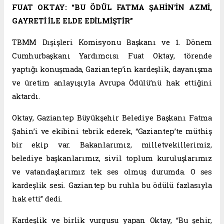
FUAT OKTAY: “BU ÖDÜL FATMA ŞAHİN’İN AZMİ,
GAYRETİ İLE ELDE EDİLMİŞTİR”
TBMM Dışişleri Komisyonu Başkanı ve 1. Dönem
Cumhurbaşkanı Yardımcısı Fuat Oktay, törende
yaptığı konuşmada, Gaziantep’in kardeşlik, dayanışma
ve üretim anlayışıyla Avrupa Ödülü’nü hak ettiğini
aktardı.
Oktay, Gaziantep Büyükşehir Belediye Başkanı Fatma
Şahin’i ve ekibini tebrik ederek, “Gaziantep’te müthiş
bir ekip var. Bakanlarımız, milletvekillerimiz,
belediye başkanlarımız, sivil toplum kuruluşlarımız
ve vatandaşlarımız tek ses olmuş durumda. O ses
kardeşlik sesi. Gaziantep bu ruhla bu ödülü fazlasıyla
hak etti” dedi.
Kardeşlik ve birlik vurgusu yapan Oktay, “Bu şehir,