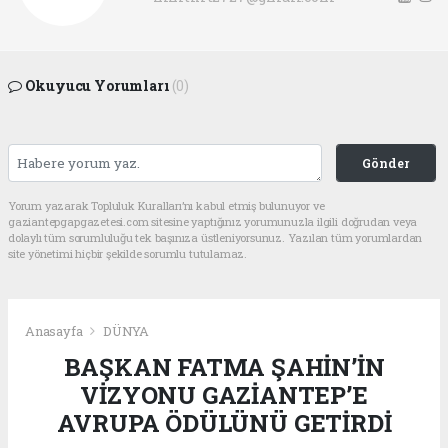
Okuyucu Yorumları
(0)
Gönder
Yorum yazarak Topluluk Kuralları’nı kabul etmiş bulunuyor ve
gaziantepgapgazetesi.com sitesine yaptığınız yorumunuzla ilgili doğrudan veya
dolaylı tüm sorumluluğu tek başınıza üstleniyorsunuz. Yazılan tüm yorumlardan
site yönetimi hiçbir şekilde sorumlu tutulamaz.
Anasayfa
DÜNYA
BAŞKAN FATMA ŞAHİN’İN
VİZYONU GAZİANTEP’E
AVRUPA ÖDÜLÜNÜ GETİRDİ