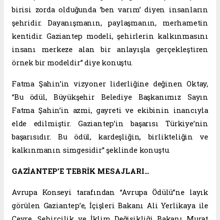
birisi zorda olduğunda ‘ben varım’ diyen insanların
şehridir. Dayanışmanın, paylaşmanın, merhametin
kentidir. Gaziantep modeli, şehirlerin kalkınmasını
insanı merkeze alan bir anlayışla gerçekleştiren
örnek bir modeldir” diye konuştu.
Fatma Şahin’in vizyoner liderliğine değinen Oktay,
“Bu ödül, Büyükşehir Belediye Başkanımız Sayın
Fatma Şahin’in azmi, gayreti ve ekibinin inancıyla
elde edilmiştir. Gaziantep’in başarısı Türkiye’nin
başarısıdır. Bu ödül, kardeşliğin, birlikteliğin ve
kalkınmanın simgesidir” şeklinde konuştu.
GAZİANTEP’E TEBRİK MESAJLARI…
Avrupa Konseyi tarafından “Avrupa Ödülü”ne layık
görülen Gaziantep’e, İçişleri Bakanı Ali Yerlikaya ile
Çevre, Şehircilik ve İklim Değişikliği Bakanı Murat