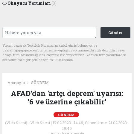
Okuyucu Yorumları
(0)
Gönder
Yorum yazarak Topluluk Kuralları’nı kabul etmiş bulunuyor ve
gaziantepgapgazetesi.com sitesine yaptığınız yorumunuzla ilgili doğrudan veya
dolaylı tüm sorumluluğu tek başınıza üstleniyorsunuz. Yazılan tüm yorumlardan
site yönetimi hiçbir şekilde sorumlu tutulamaz.
Anasayfa
GÜNDEM
AFAD’dan 'artçı deprem' uyarısı:
'6 ve üzerine çıkabilir'
GÜNDEM
(Web Sitesi) - Web Sitesi | 19.02.2023 - 14:46, Güncelleme: 21.02.2023 -
19:49