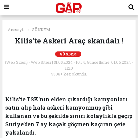
Anasayfa
GÜNDEM
Kilis'te Askeri Araç skandalı !
GÜNDEM
(Web Sitesi) - Web Sitesi | 31.05.2024 - 10:54, Güncelleme: 01.06.2024 -
11:10
5508+ kez okundu.
Kilis'te TSK'nın elden çıkardığı kamyonları
satın alıp hala askeri kamyonmuş gibi
kullanan ve bu şekilde sınırı kolaylıkla geçip
Suriye’den 7 ay kaçak göçmen kaçıran çete
yakalandı.