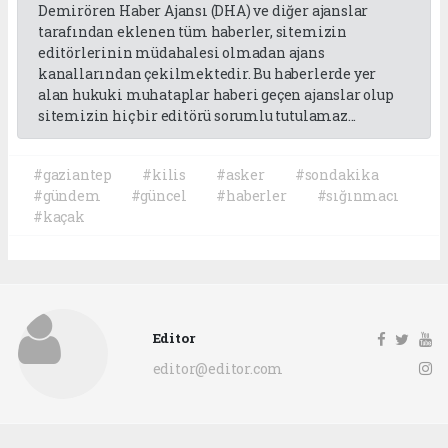
Demirören Haber Ajansı (DHA) ve diğer ajanslar
tarafından eklenen tüm haberler, sitemizin
editörlerinin müdahalesi olmadan ajans
kanallarından çekilmektedir. Bu haberlerde yer
alan hukuki muhataplar haberi geçen ajanslar olup
sitemizin hiç bir editörü sorumlu tutulamaz...
#gaziantep
#kilis
#asker
#sondakika
#gündem
#güncel
#haberler
#sığınmacı
#kaçak
Editor
editor@editor.com