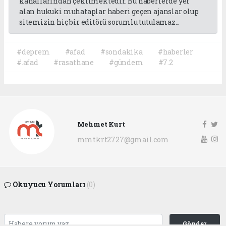
kanallarından çekilmektedir. Bu haberlerde yer
alan hukuki muhataplar haberi geçen ajanslar olup
sitemizin hiç bir editörü sorumlu tutulamaz...
#deprem
#afad
#sondakika
#haberler
#.afad
#rasathane
#gündem
#7.2
Mehmet Kurt
mmtkrt2727@gmail.com
Okuyucu Yorumları
(0)
Gönder