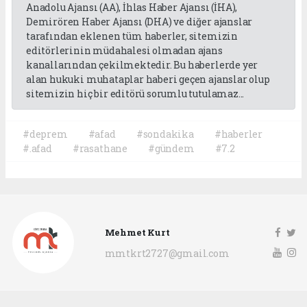
Anadolu Ajansı (AA), İhlas Haber Ajansı (İHA),
Demirören Haber Ajansı (DHA) ve diğer ajanslar
tarafından eklenen tüm haberler, sitemizin
editörlerinin müdahalesi olmadan ajans
kanallarından çekilmektedir. Bu haberlerde yer
alan hukuki muhataplar haberi geçen ajanslar olup
sitemizin hiç bir editörü sorumlu tutulamaz...
#deprem
#afad
#sondakika
#haberler
#.afad
#rasathane
#gündem
#7.2
Mehmet Kurt
mmtkrt2727@gmail.com