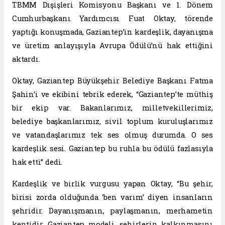
TBMM Dışişleri Komisyonu Başkanı ve 1. Dönem
Cumhurbaşkanı Yardımcısı Fuat Oktay, törende
yaptığı konuşmada, Gaziantep’in kardeşlik, dayanışma
ve üretim anlayışıyla Avrupa Ödülü’nü hak ettiğini
aktardı.
Oktay, Gaziantep Büyükşehir Belediye Başkanı Fatma
Şahin’i ve ekibini tebrik ederek, “Gaziantep’te müthiş
bir ekip var. Bakanlarımız, milletvekillerimiz,
belediye başkanlarımız, sivil toplum kuruluşlarımız
ve vatandaşlarımız tek ses olmuş durumda. O ses
kardeşlik sesi. Gaziantep bu ruhla bu ödülü fazlasıyla
hak etti” dedi.
Kardeşlik ve birlik vurgusu yapan Oktay, “Bu şehir,
birisi zorda olduğunda ‘ben varım’ diyen insanların
şehridir. Dayanışmanın, paylaşmanın, merhametin
kentidir. Gaziantep modeli, şehirlerin kalkınmasını