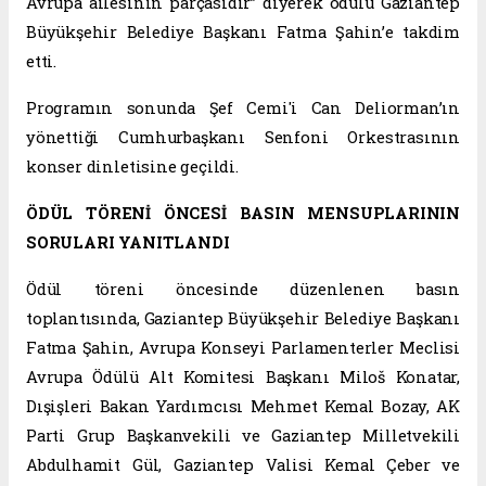
Avrupa ailesinin parçasıdır” diyerek ödülü Gaziantep
Büyükşehir Belediye Başkanı Fatma Şahin’e takdim
etti.
Programın sonunda Şef Cemi'i Can Deliorman’ın
yönettiği Cumhurbaşkanı Senfoni Orkestrasının
konser dinletisine geçildi.
ÖDÜL TÖRENİ ÖNCESİ BASIN MENSUPLARININ
SORULARI YANITLANDI
Ödül töreni öncesinde düzenlenen basın
toplantısında, Gaziantep Büyükşehir Belediye Başkanı
Fatma Şahin, Avrupa Konseyi Parlamenterler Meclisi
Avrupa Ödülü Alt Komitesi Başkanı Miloš Konatar,
Dışişleri Bakan Yardımcısı Mehmet Kemal Bozay, AK
Parti Grup Başkanvekili ve Gaziantep Milletvekili
Abdulhamit Gül, Gaziantep Valisi Kemal Çeber ve