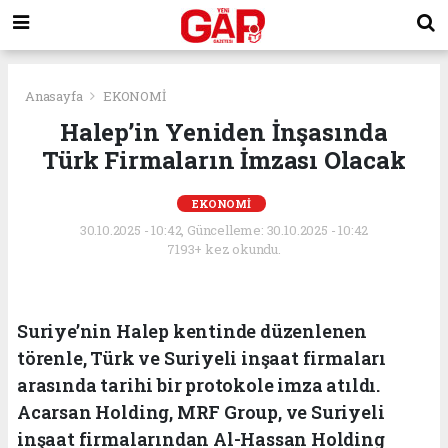
Anasayfa
EKONOMİ
Halep’in Yeniden İnşasında
Türk Firmaların İmzası Olacak
EKONOMİ
30.10.2025 - 10:42, Güncelleme: 30.10.2025 - 10:42
7193+ kez okundu.
Suriye’nin Halep kentinde düzenlenen
törenle, Türk ve Suriyeli inşaat firmaları
arasında tarihi bir protokole imza atıldı.
Acarsan Holding, MRF Group, ve Suriyeli
inşaat firmalarından Al-Hassan Holding