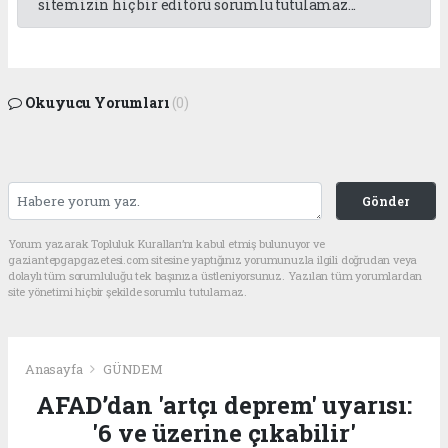
sitemizin hiç bir editörü sorumlu tutulamaz...
Okuyucu Yorumları
(0)
Gönder
Yorum yazarak Topluluk Kuralları’nı kabul etmiş bulunuyor ve
gaziantepgapgazetesi.com sitesine yaptığınız yorumunuzla ilgili doğrudan veya
dolaylı tüm sorumluluğu tek başınıza üstleniyorsunuz. Yazılan tüm yorumlardan
site yönetimi hiçbir şekilde sorumlu tutulamaz.
Anasayfa
GÜNDEM
AFAD’dan 'artçı deprem' uyarısı:
'6 ve üzerine çıkabilir'