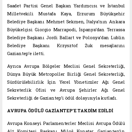
Saadet Partisi Genel Başkan Yardımcısı ve İstanbul
Milletvekili Mustafa Kaya, Erzurum Büyükşehir
Belediye Başkanı Mehmet Sekmen, İtalya’nın Ankara
Büyükelçisi Giorgio Marrapodi, İspanya’dan Terrassa
Belediye Başkanı Jordi Ballart ve Polonya’dan Lublin
Belediye Başkanı Krzysztof Żuk mesajlarını
Gaziantep’e iletti.
Ayrıca Avrupa Bölgeler Meclisi Genel Sekreterliği,
Dünya Büyük Metropoller Birliği Genel Sekreterliği,
Sürdürülebilirlik İçin Yerel Yönetimler Ağı Genel
Sekreterlik Ofisi ve Avrupa Şehirler Ağı Genel
Sekreterliği de Gaziantep’i ödül dolayısıyla kutladı.
AVRUPA ÖDÜLÜ GAZİANTEP’E TAKDİM EDİLDİ
Avrupa Konseyi Parlamenterler Meclisi Avrupa Ödülü
Alt Komitesi Başkanı Miloš Konatar, Gaziantep’in