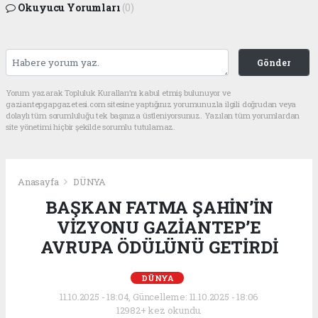
Okuyucu Yorumları
(0)
Gönder
Yorum yazarak Topluluk Kuralları’nı kabul etmiş bulunuyor ve
gaziantepgapgazetesi.com sitesine yaptığınız yorumunuzla ilgili doğrudan veya
dolaylı tüm sorumluluğu tek başınıza üstleniyorsunuz. Yazılan tüm yorumlardan
site yönetimi hiçbir şekilde sorumlu tutulamaz.
Anasayfa
DÜNYA
BAŞKAN FATMA ŞAHİN’İN
VİZYONU GAZİANTEP’E
AVRUPA ÖDÜLÜNÜ GETİRDİ
DÜNYA
11.10.2025 - 18:04, Güncelleme: 11.10.2025 - 18:06
12982+ kez okundu.