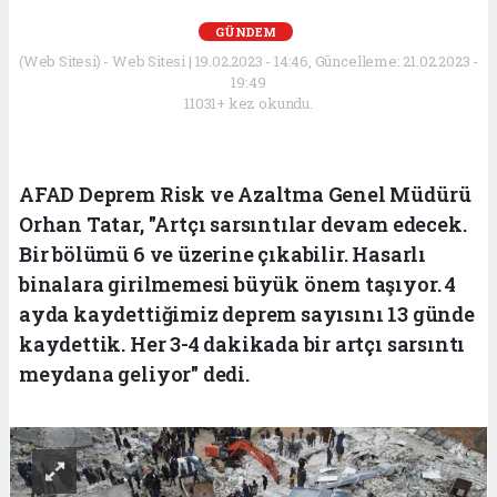
GÜNDEM
(Web Sitesi) - Web Sitesi | 19.02.2023 - 14:46, Güncelleme: 21.02.2023 -
19:49
11031+ kez okundu.
AFAD Deprem Risk ve Azaltma Genel Müdürü
Orhan Tatar, "Artçı sarsıntılar devam edecek.
Bir bölümü 6 ve üzerine çıkabilir. Hasarlı
binalara girilmemesi büyük önem taşıyor. 4
ayda kaydettiğimiz deprem sayısını 13 günde
kaydettik. Her 3-4 dakikada bir artçı sarsıntı
meydana geliyor" dedi.