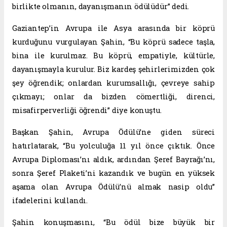
birlikte olmanın, dayanışmanın ödülüdür” dedi.
Gaziantep’in Avrupa ile Asya arasında bir köprü
kurduğunu vurgulayan Şahin, “Bu köprü sadece taşla,
bina ile kurulmaz. Bu köprü, empatiyle, kültürle,
dayanışmayla kurulur. Biz kardeş şehirlerimizden çok
şey öğrendik; onlardan kurumsallığı, çevreye sahip
çıkmayı; onlar da bizden cömertliği, direnci,
misafirperverliği öğrendi” diye konuştu.
Başkan Şahin, Avrupa Ödülü’ne giden süreci
hatırlatarak, “Bu yolculuğa 11 yıl önce çıktık. Önce
Avrupa Diploması’nı aldık, ardından Şeref Bayrağı’nı,
sonra Şeref Plaketi’ni kazandık ve bugün en yüksek
aşama olan Avrupa Ödülü’nü almak nasip oldu”
ifadelerini kullandı.
Şahin konuşmasını, “Bu ödül bize büyük bir