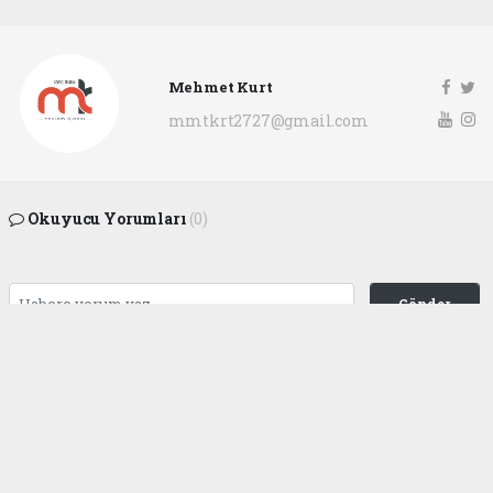
Mehmet Kurt
mmtkrt2727@gmail.com
Okuyucu Yorumları
(0)
Gönder
Yorum yazarak Topluluk Kuralları’nı kabul etmiş bulunuyor ve
gaziantepgapgazetesi.com sitesine yaptığınız yorumunuzla ilgili doğrudan veya
dolaylı tüm sorumluluğu tek başınıza üstleniyorsunuz. Yazılan tüm yorumlardan
site yönetimi hiçbir şekilde sorumlu tutulamaz.