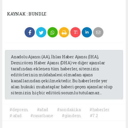
KAYNAK : BUNDLE
Anadolu Ajansı (AA), İhlas Haber Ajansı (İHA),
Demirören Haber Ajansı (DHA) ve diğer ajanslar
tarafından eklenen tüm haberler, sitemizin
editörlerinin müdahalesi olmadan ajans
kanallarından çekilmektedir. Bu haberlerde yer
alan hukuki muhataplar haberi geçen ajanslar olup
sitemizin hiç bir editörü sorumlu tutulamaz...
#deprem
#afad
#sondakika
#haberler
#.afad
#rasathane
#gündem
#7.2