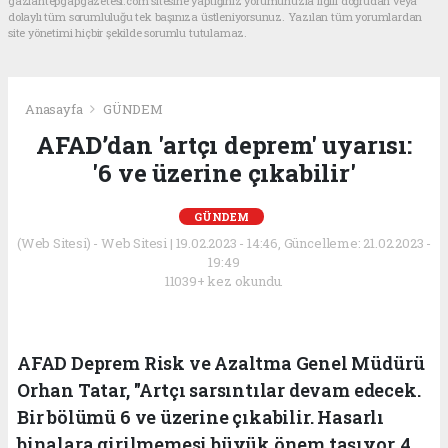
gaziantepgapgazetesi.com sitesine yaptığınız yorumunuzla ilgili doğrudan veya
dolaylı tüm sorumluluğu tek başınıza üstleniyorsunuz. Yazılan tüm yorumlardan
site yönetimi hiçbir şekilde sorumlu tutulamaz.
Anasayfa
GÜNDEM
AFAD’dan 'artçı deprem' uyarısı:
'6 ve üzerine çıkabilir'
GÜNDEM
(Web Sitesi) - Web Sitesi | 19.02.2023 - 14:46, Güncelleme: 21.02.2023 -
19:49
11039+ kez okundu.
AFAD Deprem Risk ve Azaltma Genel Müdürü
Orhan Tatar, "Artçı sarsıntılar devam edecek.
Bir bölümü 6 ve üzerine çıkabilir. Hasarlı
binalara girilmemesi büyük önem taşıyor. 4