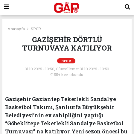
Anasayfa
SPOR
GAZİŞEHİR DÖRTLÜ
TURNUVAYA KATILIYOR
SPOR
31.10.2025 - 10:50, Güncelleme: 31.10.2025 - 10:50
9155+ kez okundu.
Gazişehir Gaziantep Tekerlekli Sandalye
Basketbol Takımı, Şanlıurfa Büyükşehir
Belediyesi’nin ev sahipliğini yaptığı
“Göbeklitepe Tekerlekli Sandalye Basketbol
Turnuvası” na katılıyor. Yeni sezon öncesi bu