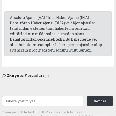
Anadolu Ajansı (AA), İhlas Haber Ajansı (İHA),
Demirören Haber Ajansı (DHA) ve diğer ajanslar
tarafından eklenen tüm haberler, sitemizin
editörlerinin müdahalesi olmadan ajans
kanallarından çekilmektedir. Bu haberlerde yer
alan hukuki muhataplar haberi geçen ajanslar olup
sitemizin hiç bir editörü sorumlu tutulamaz...
Okuyucu Yorumları
(0)
Gönder
Yorum yazarak Topluluk Kuralları’nı kabul etmiş bulunuyor ve